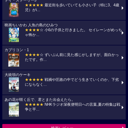
トイ・ストーリー5
★★★★★
最近街を歩いていても小さい子（特に3、4歳
児）がi...
映画ちいかわ 人魚の島のひみつ
★★★★
☆ 小6の子供と行きました。 セイレーンがめっち
ゃ怖か...
カプリコン・1
★★★★
☆ ずいぶん前に見た感じがしますが、面白かっ
たです。作...
大統領のケーキ
★★★★★
戦禍や圧政の中でどう生きていくのか、下劣
にならなく...
あの花が咲く丘で、君とまた出会えたら。
★★★★★
NHKラジオ深夜便明日への言葉,夏の特集は戦
争と平...