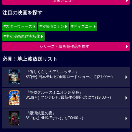
映画レビュー
注目の映画を探す
#スターウォーズ
#名探偵コナン
#ディズニー
#少女漫画原作実写化
シリーズ・映画祭作品を探す
必見！地上波放送リスト
『借りぐらしのアリエッティ』
8/7(金) 日本テレビ/金曜ロードショーにて(21:00〜)
『怪盗グルーのミニオン超変身』
8/10(月) フジテレビ/最新作公開記念にて(19:00〜)
『銀河鉄道の夜』
8/11(火) NHK/Eテレにて(09:00～)