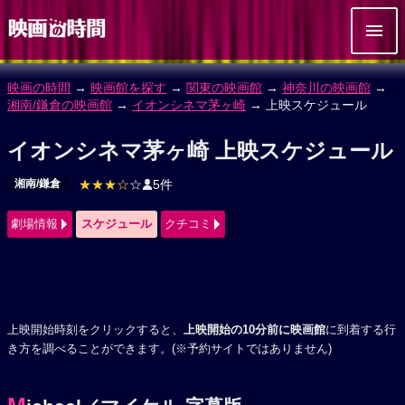
映画の時間
→
映画館を探す
→
関東の映画館
→
神奈川の映画館
→
湘南/鎌倉の映画館
→
イオンシネマ茅ヶ崎
→ 上映スケジュール
イオンシネマ茅ヶ崎 上映スケジュール
湘南/鎌倉
★★★☆
☆
5件
劇場情報
スケジュール
クチコミ
上映開始時刻をクリックすると、
上映開始の10分前に映画館
に到着する行
き方を調べることができます。(※予約サイトではありません)