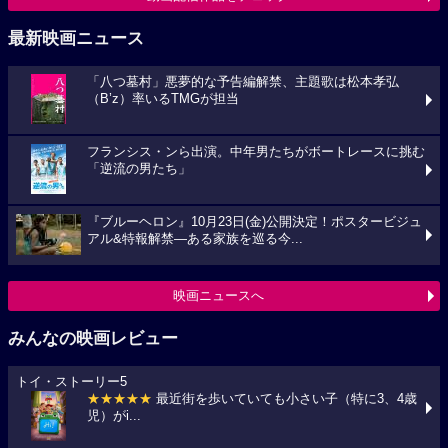
最新映画ニュース
「八つ墓村」悪夢的な予告編解禁、主題歌は松本孝弘
（B’z）率いるTMGが担当
フランシス・ンら出演。中年男たちがボートレースに挑む
「逆流の男たち」
『ブルーヘロン』10月23日(金)公開決定！ポスタービジュ
アル&特報解禁―ある家族を巡る今...
映画ニュースへ
みんなの映画レビュー
トイ・ストーリー5
★★★★★
最近街を歩いていても小さい子（特に3、4歳
児）がi...