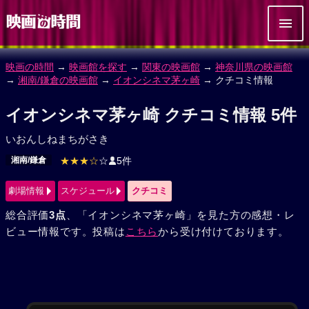
映画の時間
→
映画館を探す
→
関東の映画館
→
神奈川県の映画館
→
湘南/鎌倉の映画館
→
イオンシネマ茅ヶ崎
→ クチコミ情報
イオンシネマ茅ヶ崎 クチコミ情報 5件
いおんしねまちがさき
湘南/鎌倉
★★★☆
☆
5件
劇場情報
スケジュール
クチコミ
総合評価
3点
、「イオンシネマ茅ヶ崎」を見た方の感想・レ
ビュー情報です。投稿は
こちら
から受け付けております。