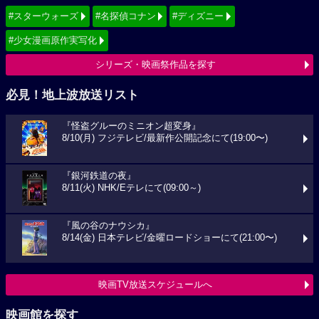
#スターウォーズ
#名探偵コナン
#ディズニー
#少女漫画原作実写化
シリーズ・映画祭作品を探す
必見！地上波放送リスト
『怪盗グルーのミニオン超変身』
8/10(月) フジテレビ/最新作公開記念にて(19:00〜)
『銀河鉄道の夜』
8/11(火) NHK/Eテレにて(09:00～)
『風の谷のナウシカ』
8/14(金) 日本テレビ/金曜ロードショーにて(21:00〜)
映画TV放送スケジュールへ
映画館を探す