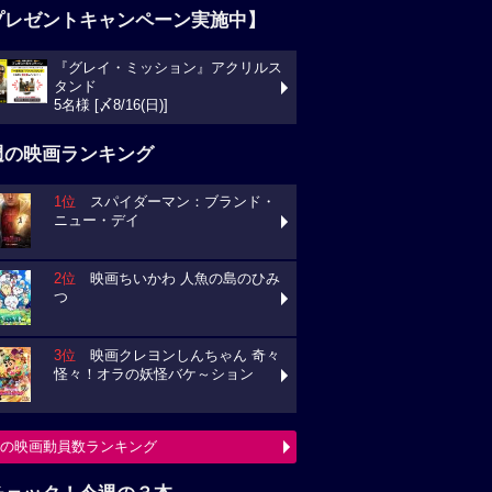
プレゼントキャンペーン実施中】
『グレイ・ミッション』アクリルス
タンド
5名様 [〆8/16(日)]
週の映画ランキング
1位
スパイダーマン：ブランド・
ニュー・デイ
2位
映画ちいかわ 人魚の島のひみ
つ
3位
映画クレヨンしんちゃん 奇々
怪々！オラの妖怪バケ～ション
の映画動員数ランキング