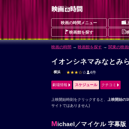
映画の時間メニュー
映画館を探す
映画の時間
→
映画館を探す
→
関東の映画
イオンシネマみなとみら
横浜
★★★☆
☆
4件
劇場情報
スケジュール
クチコミ
上映開始時刻をクリックすると、
上映開始の1
サイトではありません)
M
ichael／マイケル 字幕版