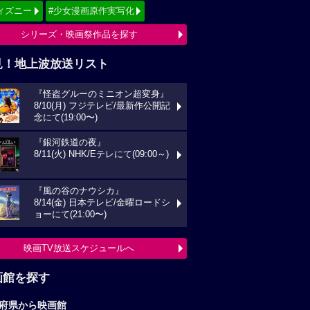
ィズニー
#少女漫画原作実写化
シリーズ・映画祭作品を探す
見！地上波放送リスト
『怪盗グルーのミニオン超変身』
8/10(月) フジテレビ/最新作公開記
念にて(19:00〜)
『銀河鉄道の夜』
8/11(火) NHK/Eテレにて(09:00～)
『風の谷のナウシカ』
8/14(金) 日本テレビ/金曜ロードシ
ョーにて(21:00〜)
映画TV放送スケジュールへ
画館を探す
府県から映画館