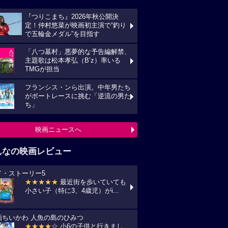
『つりこまち』2026年秋公開決
定！仲村悠菜が映画初主演で“釣り
で五輪金メダル”を目指す
「八つ墓村」悪夢的な予告編解禁、
主題歌は松本孝弘（B’z）率いる
TMGが担当
フランシス・ンら出演。中年男たち
がボートレースに挑む「逆流の男た
ち」
映画ニュースへ
んなの映画レビュー
イ・ストーリー5
★★★★★
最近街を歩いていても
小さい子（特に3、4歳児）がi...
画ちいかわ 人魚の島のひみつ
★★★★
☆ 小6の子供と行きまし