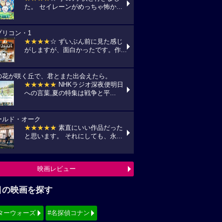
た。 セイレーンがめっちゃ怖か...
プリコン・1
★★★★
☆ ずいぶん前に見た感じ
がしますが、面白かったです。作...
の花が咲く丘で、君とまた出会えたら。
★★★★★
NHKラジオ深夜便明日
への言葉,夏の特集は戦争と平...
ールド・オーク
★★★★★
素直にいい作品だった
と思います。 それにしても、永...
映画レビュー
目の映画を探す
ターウォーズ
#名探偵コナン