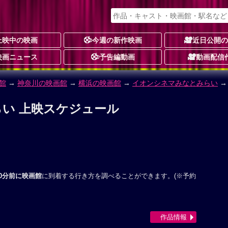
上映中の映画
今週の新作映画
近日公開
映画ニュース
予告編動画
動画配信
館
→
神奈川の映画館
→
横浜の映画館
→
イオンシネマみなとみらい
→
い 上映スケジュール
0分前に映画館
に到着する行き方を調べることができます。(※予約
作品情報