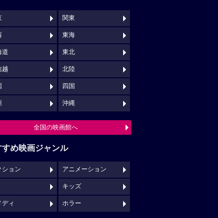
京
関東
西
東海
海道
東北
信越
北陸
国
四国
州
沖縄
全国の映画館へ
すすめ映画ジャンル
クション
アニメーション
キッズ
メディ
ホラー