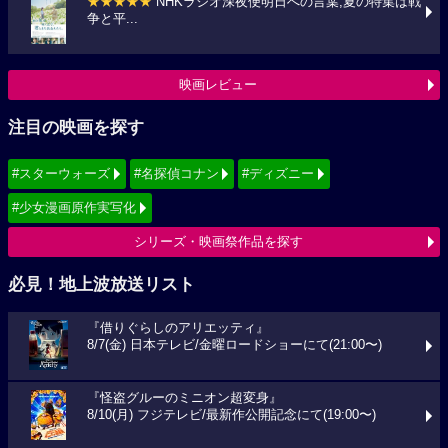
★★★★★
NHKラジオ深夜便明日への言葉,夏の特集は戦
争と平...
映画レビュー
注目の映画を探す
#スターウォーズ
#名探偵コナン
#ディズニー
#少女漫画原作実写化
シリーズ・映画祭作品を探す
必見！地上波放送リスト
『借りぐらしのアリエッティ』
8/7(金) 日本テレビ/金曜ロードショーにて(21:00〜)
『怪盗グルーのミニオン超変身』
8/10(月) フジテレビ/最新作公開記念にて(19:00〜)