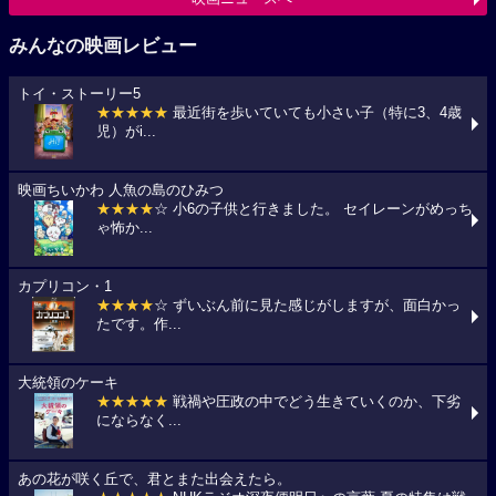
みんなの映画レビュー
トイ・ストーリー5
★★★★★
最近街を歩いていても小さい子（特に3、4歳
児）がi...
映画ちいかわ 人魚の島のひみつ
★★★★
☆ 小6の子供と行きました。 セイレーンがめっち
ゃ怖か...
カプリコン・1
★★★★
☆ ずいぶん前に見た感じがしますが、面白かっ
たです。作...
大統領のケーキ
★★★★★
戦禍や圧政の中でどう生きていくのか、下劣
にならなく...
あの花が咲く丘で、君とまた出会えたら。