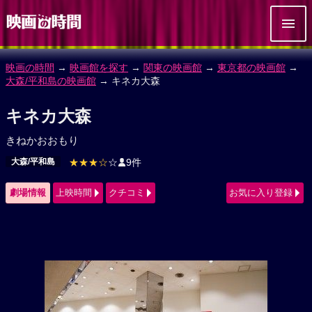
映画の時間
→
映画館を探す
→
関東の映画館
→
東京都の映画館
→
大森/平和島の映画館
→ キネカ大森
キネカ大森
きねかおおもり
大森/平和島
★★★☆
☆
9件
劇場情報
上映時間
クチコミ
お気に入り登録