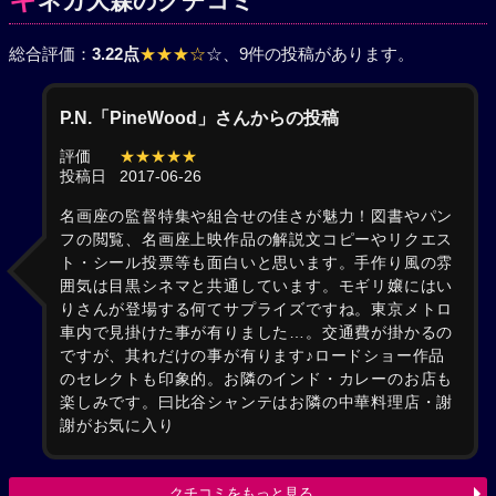
ネカ大森のクチコミ
総合評価：
3.22点
★★★☆
☆
、9件の投稿があります。
P.N.「PineWood」さんからの投稿
評価
★★★★★
投稿日
2017-06-26
名画座の監督特集や組合せの佳さが魅力！図書やパン
フの閲覧、名画座上映作品の解説文コピーやリクエス
ト・シール投票等も面白いと思います。手作り風の雰
囲気は目黒シネマと共通しています。モギリ嬢にはい
りさんが登場する何てサプライズですね。東京メトロ
車内で見掛けた事が有りました…。交通費が掛かるの
ですが、其れだけの事が有ります♪ロードショー作品
のセレクトも印象的。お隣のインド・カレーのお店も
楽しみです。曰比谷シャンテはお隣の中華料理店・謝
謝がお気に入り
クチコミをもっと見る