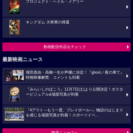
プロジェクト・ヘイル・メアリー
キングダム 大将軍の帰還
動画配信作品をチェック
最新映画ニュース
堀田真由・高橋一生が声優に決定！『ghost／夜の果て』
特報映像解禁、コメントも到着
『みらいしのほこう』11月7日(土)より公開決定！ポスタ
ービジュアル&場面写真が到着
『4アウト ─もう一度、プレイボール─』物語のはじまり
を感じる場面写真が到着！スポーツイベ...
映画ニュースへ