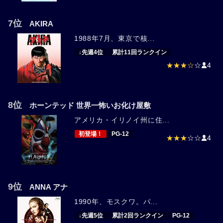
7位
AKIRA
1988年7月、東京で核...
↓先週4位
累計11回ランクイン
★★★☆
☆
4
8位
ホーンテッド 世界一怖いお化け屋敷
アメリカ・イリノイ州に住...
初登場！
PG-12
★★★
☆☆
4
9位
ANNA アナ
1990年、モスクワ。パ...
↓先週5位
累計2回ランクイン
PG-12