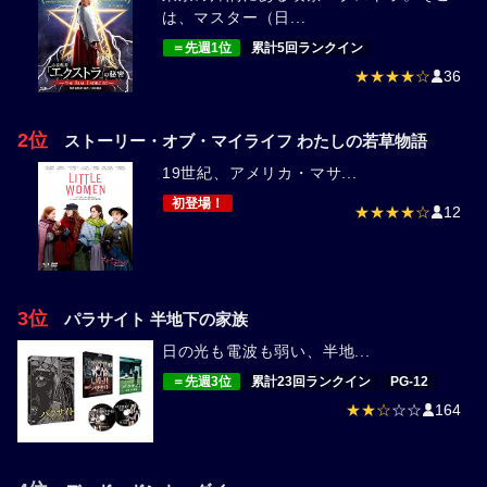
は、マスター（日...
＝先週1位
累計5回ランクイン
★★★★☆
36
2位
ストーリー・オブ・マイライフ わたしの若草物語
19世紀、アメリカ・マサ...
初登場！
★★★★☆
12
3位
パラサイト 半地下の家族
日の光も電波も弱い、半地...
＝先週3位
累計23回ランクイン
PG-12
★★☆
☆☆
164