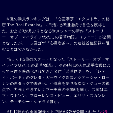
今週の動員ランキングは、『心霊喫茶「エクストラ」の秘
密 The Real Exorcist』（日活）が5週連続で首位を獲得し
た。およそ3か月ぶりとなる米メジャーの新作『ストーリ
ー・オブ・マイライフ/わたしの若草物語』（ソニー）が公開
となったが、一歩及ばず『心霊喫茶～』の連続首位記録を阻
むことはできなかった。
惜しくも2位のスタートとなった『ストーリー・オブ・マ
イライフ/わたしの若草物語』。その時代の人気若手女優によ
って何度も映画化されてきた名作「若草物語」を、「レデ
ィ・バード」のグレタ・ガーウィグ監督とシアーシャ・ロー
ナンの再タッグで映画化。小説家を夢見る次女・ジョーの視
点で、力強く生きていくマーチ家の4姉妹を描く。共演はエ
マ・ワトソン、フローレンス・ピュー、エリザ・スカンレ
ン、ティモシー・シャラメほか。
6月12日から全国36サイトでIMAX版が公開された『
パラ