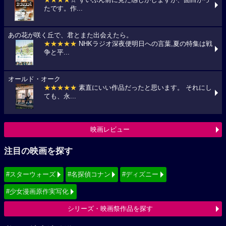
★★★★
☆ ずいぶん前に見た感じがしますが、面白かっ
たです。作...
あの花が咲く丘で、君とまた出会えたら。
★★★★★
NHKラジオ深夜便明日への言葉,夏の特集は戦
争と平...
オールド・オーク
★★★★★
素直にいい作品だったと思います。 それにし
ても、永...
映画レビュー
注目の映画を探す
#スターウォーズ
#名探偵コナン
#ディズニー
#少女漫画原作実写化
シリーズ・映画祭作品を探す