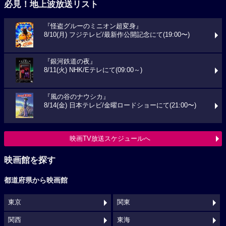
必見！地上波放送リスト
『怪盗グルーのミニオン超変身』
8/10(月) フジテレビ/最新作公開記念にて(19:00〜)
『銀河鉄道の夜』
8/11(火) NHK/Eテレにて(09:00～)
『風の谷のナウシカ』
8/14(金) 日本テレビ/金曜ロードショーにて(21:00〜)
映画TV放送スケジュールへ
映画館を探す
都道府県から映画館
東京
関東
関西
東海