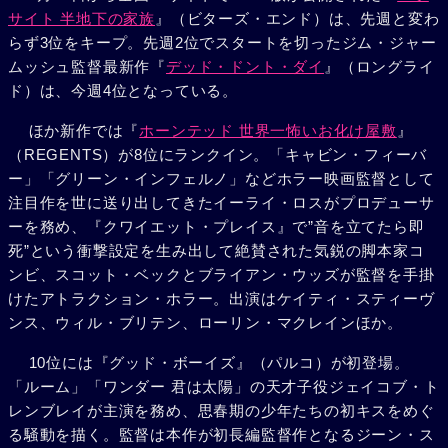
サイト 半地下の家族
』（ビターズ・エンド）は、先週と変わ
らず3位をキープ。先週2位でスタートを切ったジム・ジャー
ムッシュ監督最新作『
デッド・ドント・ダイ
』（ロングライ
ド）は、今週4位となっている。
ほか新作では『
ホーンテッド 世界一怖いお化け屋敷
』
（REGENTS）が8位にランクイン。「キャビン・フィーバ
ー」「グリーン・インフェルノ」などホラー映画監督として
注目作を世に送り出してきたイーライ・ロスがプロデューサ
ーを務め、『クワイエット・プレイス』で”音を立てたら即
死”という衝撃設定を生み出して絶賛された気鋭の脚本家コ
ンビ、スコット・ベックとブライアン・ウッズが監督を手掛
けたアトラクション・ホラー。出演はケイティ・スティーヴ
ンス、ウィル・ブリテン、ローリン・マクレインほか。
10位には『グッド・ボーイズ』（パルコ）が初登場。
「ルーム」「ワンダー 君は太陽」の天才子役ジェイコブ・ト
レンブレイが主演を務め、思春期の少年たちの初キスをめぐ
る騒動を描く。監督は本作が初長編監督作となるジーン・ス