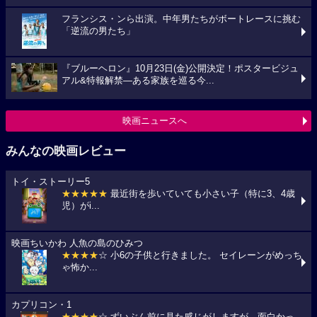
フランシス・ンら出演。中年男たちがボートレースに挑む
「逆流の男たち」
『ブルーヘロン』10月23日(金)公開決定！ポスタービジュ
アル&特報解禁―ある家族を巡る今...
映画ニュースへ
みんなの映画レビュー
トイ・ストーリー5
★★★★★
最近街を歩いていても小さい子（特に3、4歳
児）がi...
映画ちいかわ 人魚の島のひみつ
★★★★
☆ 小6の子供と行きました。 セイレーンがめっち
ゃ怖か...
カプリコン・1