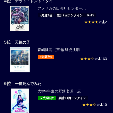
4位
デッド・ドント・ダイ
アメリカの田舎町センター...
↓先週2位
累計2回ランクイン
R-15
★★★★
☆
2
5位
天気の子
森嶋帆高（声:醍醐虎汰朗...
↑先週7位
★★★☆
☆
163
6位
一度死んでみた
大学4年生の野畑七瀬（広...
＝先週6位
累計13回ランクイン
★★★☆
☆
10