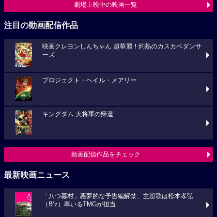
劇場上映中の映画一覧
注目の動画配信作品
映画クレヨンしんちゃん 超華麗！灼熱のカスカベダンサ
ーズ
プロジェクト・ヘイル・メアリー
キングダム 大将軍の帰還
動画配信作品をチェック
最新映画ニュース
「八つ墓村」悪夢的な予告編解禁、主題歌は松本孝弘
（B’z）率いるTMGが担当