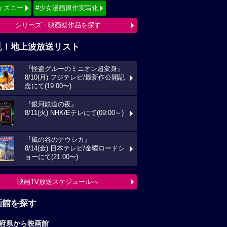
ィズニー
#少女漫画原作実写化
シリーズ・映画祭作品を探す
見！地上波放送リスト
『怪盗グルーのミニオン超変身』
8/10(月) フジテレビ/最新作公開記
念にて(19:00〜)
『銀河鉄道の夜』
8/11(火) NHK/Eテレにて(09:00～)
『風の谷のナウシカ』
8/14(金) 日本テレビ/金曜ロードシ
ョーにて(21:00〜)
映画TV放送スケジュールへ
画館を探す
府県から映画館