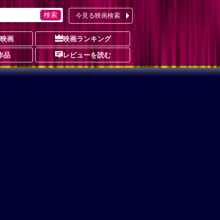
今見る映画検索
の映画
映画ランキング
作品
レビューを読む