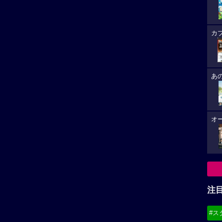
カ
あ
オ
注
#ス