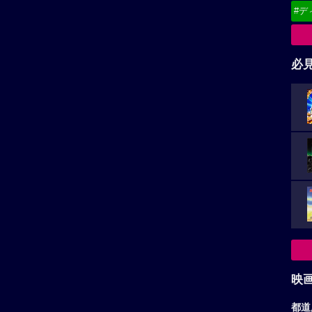
#デ
必
映
都道