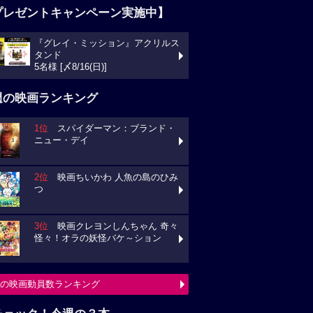
プレゼントキャンペーン実施中】
『グレイ・ミッション』アクリルス
タンド
5名様 [〆8/16(日)]
週の映画ランキング
1位
スパイダーマン：ブランド・
ニュー・デイ
2位
映画ちいかわ 人魚の島のひみ
つ
3位
映画クレヨンしんちゃん 奇々
怪々！オラの妖怪バケ～ション
の映画動員数ランキング