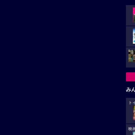
み
ト
映