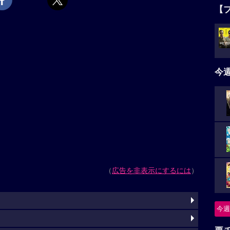
【
今
（
広告を非表示にするには
）
今週