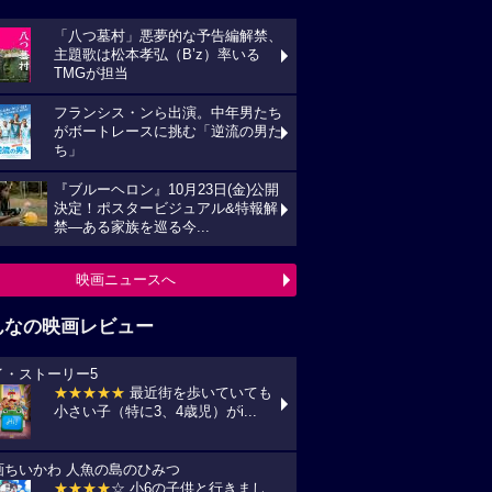
「八つ墓村」悪夢的な予告編解禁、
主題歌は松本孝弘（B’z）率いる
TMGが担当
フランシス・ンら出演。中年男たち
がボートレースに挑む「逆流の男た
ち」
『ブルーヘロン』10月23日(金)公開
決定！ポスタービジュアル&特報解
禁―ある家族を巡る今...
映画ニュースへ
んなの映画レビュー
イ・ストーリー5
★★★★★
最近街を歩いていても
小さい子（特に3、4歳児）がi...
画ちいかわ 人魚の島のひみつ
★★★★
☆ 小6の子供と行きまし