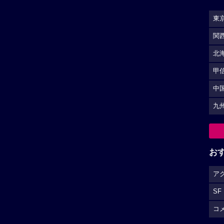
東
関
北
甲
中
九
お
ア
SF
コ