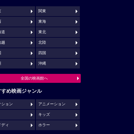
京
関東
西
東海
海道
東北
信越
北陸
国
四国
州
沖縄
全国の映画館へ
すすめ映画ジャンル
クション
アニメーション
キッズ
メディ
ホラー