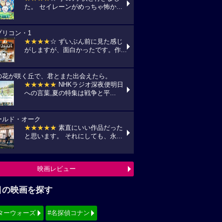
た。 セイレーンがめっちゃ怖か...
プリコン・1
★★★★
☆ ずいぶん前に見た感じ
がしますが、面白かったです。作...
の花が咲く丘で、君とまた出会えたら。
★★★★★
NHKラジオ深夜便明日
への言葉,夏の特集は戦争と平...
ールド・オーク
★★★★★
素直にいい作品だった
と思います。 それにしても、永...
映画レビュー
目の映画を探す
ターウォーズ
#名探偵コナン