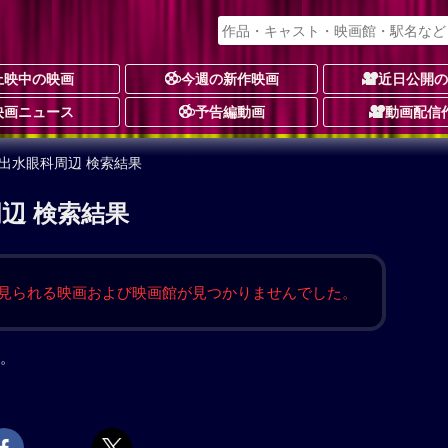
上映中の映画
今週の新作映画
近日公開
映画ニュース
予告編動画
動画配信
西出水眼科周辺 検索結果
辺 検索結果
見られる映画および映画館が見つかりませんでした。
。