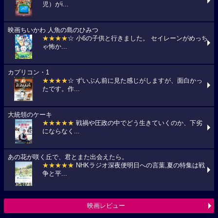
児）がi...
映画ちいかわ 人魚の島のひみつ
★★★★
☆ 小6の子供と行きました。 セイレーンがめっち
ゃ怖か...
カプリコン・1
★★★★
☆ ずいぶん前に見た感じがしますが、面白かっ
たです。作...
大統領のケーキ
★★★★★
戦禍や圧政の中でどう生きていくのか、下劣
にならなく...
あの花が咲く丘で、君とまた出会えたら。
★★★★★
NHKラジオ深夜便明日への言葉,夏の特集は戦
争と平...
映画レビュー