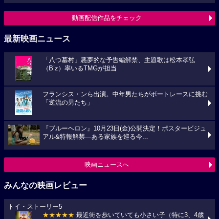
動画配信作品をチェック
最新映画ニュース
「八つ墓村」悪夢的な予告編解禁、主題歌は松本孝弘
（B’z）率いるTMGが担当
フランシス・ンら出演。中年男たちがボートレースに挑む
「逆流の男たち」
『ブルーヘロン』10月23日(金)公開決定！ポスタービジュ
アル&特報解禁―ある家族を巡る今...
映画ニュースへ
みんなの映画レビュー
トイ・ストーリー5
★★★★★
最近街を歩いていても小さい子（特に3、4歳