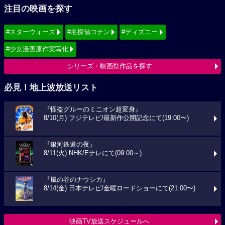
注目の映画を探す
#スターウォーズ
#名探偵コナン
#ディズニー
#少女漫画原作実写化
シリーズ・映画祭作品を探す
必見！地上波放送リスト
『怪盗グルーのミニオン超変身』
8/10(月) フジテレビ/最新作公開記念にて(19:00〜)
『銀河鉄道の夜』
8/11(火) NHK/Eテレにて(09:00～)
『風の谷のナウシカ』
8/14(金) 日本テレビ/金曜ロードショーにて(21:00〜)
映画TV放送スケジュールへ