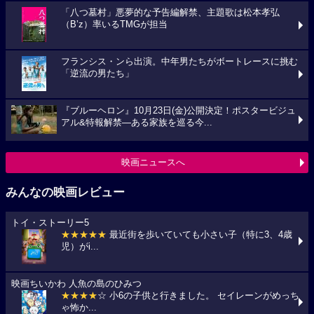
「八つ墓村」悪夢的な予告編解禁、主題歌は松本孝弘
（B’z）率いるTMGが担当
フランシス・ンら出演。中年男たちがボートレースに挑む
「逆流の男たち」
『ブルーヘロン』10月23日(金)公開決定！ポスタービジュ
アル&特報解禁―ある家族を巡る今...
映画ニュースへ
みんなの映画レビュー
トイ・ストーリー5
★★★★★
最近街を歩いていても小さい子（特に3、4歳
児）がi...
映画ちいかわ 人魚の島のひみつ
★★★★
☆ 小6の子供と行きました。 セイレーンがめっち
ゃ怖か...