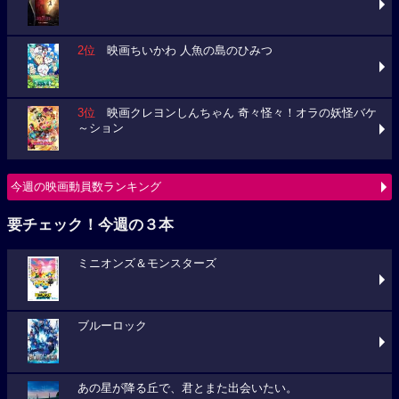
2位
映画ちいかわ 人魚の島のひみつ
3位
映画クレヨンしんちゃん 奇々怪々！オラの妖怪バケ
～ション
今週の映画動員数ランキング
要チェック！今週の３本
ミニオンズ＆モンスターズ
ブルーロック
あの星が降る丘で、君とまた出会いたい。