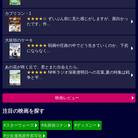
カプリコン・1
★★★★
☆ ずいぶん前に見た感じがしますが、面白かっ
たです。作...
大統領のケーキ
★★★★★
戦禍や圧政の中でどう生きていくのか、下劣
にならなく...
あの花が咲く丘で、君とまた出会えたら。
★★★★★
NHKラジオ深夜便明日への言葉,夏の特集は戦
争と平...
映画レビュー
注目の映画を探す
#スターウォーズ
#名探偵コナン
#ディズニー
#少女漫画原作実写化