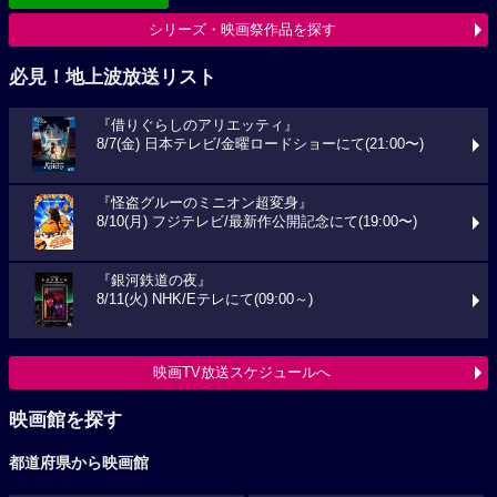
シリーズ・映画祭作品を探す
必見！地上波放送リスト
『借りぐらしのアリエッティ』
8/7(金) 日本テレビ/金曜ロードショーにて(21:00〜)
『怪盗グルーのミニオン超変身』
8/10(月) フジテレビ/最新作公開記念にて(19:00〜)
『銀河鉄道の夜』
8/11(火) NHK/Eテレにて(09:00～)
映画TV放送スケジュールへ
映画館を探す
都道府県から映画館