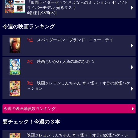
『仮面ライダーゼッツ さよならのミッション』ゼッツド
ライバーモデル 光るタスキ
4名様 [〆8/6(木)]
今週の映画ランキング
1位
スパイダーマン：ブランド・ニュー・デイ
2位
映画ちいかわ 人魚の島のひみつ
3位
映画クレヨンしんちゃん 奇々怪々！オラの妖怪バケ
～ション
今週の映画動員数ランキング
要チェック！今週の３本
映画クレヨンしんちゃん 奇々怪々！オラの妖怪バケ～シ