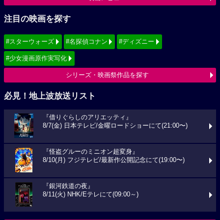
注目の映画を探す
#スターウォーズ
#名探偵コナン
#ディズニー
#少女漫画原作実写化
シリーズ・映画祭作品を探す
必見！地上波放送リスト
『借りぐらしのアリエッティ』
8/7(金) 日本テレビ/金曜ロードショーにて(21:00〜)
『怪盗グルーのミニオン超変身』
8/10(月) フジテレビ/最新作公開記念にて(19:00〜)
『銀河鉄道の夜』
8/11(火) NHK/Eテレにて(09:00～)