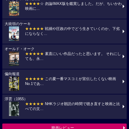
★★★★
☆ 勿論IMAX版を鑑賞しました。だが、ちいかわ
映画に...
大統領のケーキ
★★★★★
戦禍や圧政の中でどう生きていくのか、下劣
にならなく...
オールド・オーク
★★★★★
素直にいい作品だったと思います。 それにし
ても、永...
偏向報道
★★★★★
この夏一番マスコミが宣伝したくない映画
No.1であ...
浮雲（1955）
★★★★★
NHKラジオ朗読の時間で聴き直すと映画と比
べての文...
映画レビュー