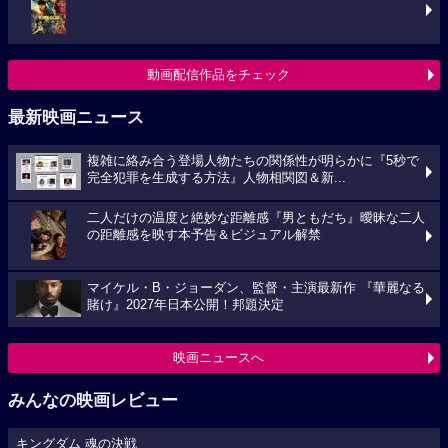
動画配信作品をチェック
最新映画ニュース
複雑に絡み合う登場人物たちの関係性が明らかに『5秒で
完全犯罪を生成する方法』人物相関図＆新...
二人だけの温度と絶妙な距離感『男ともだち』曖昧な二人
の距離感を映す本予告＆ビジュアル解禁
マイケル・B・ジョーダン、監督・主演最新作 『華麗なる
賭け』2027年日本公開！邦題決定
映画ニュースへ
みんなの映画レビュー
キングダム 魂の決戦