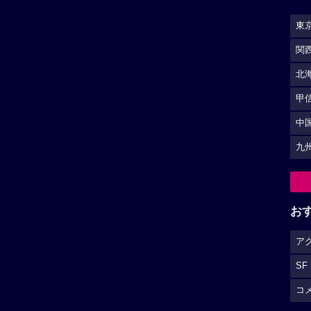
東
関
北
甲
中
九
お
ア
SF
コ