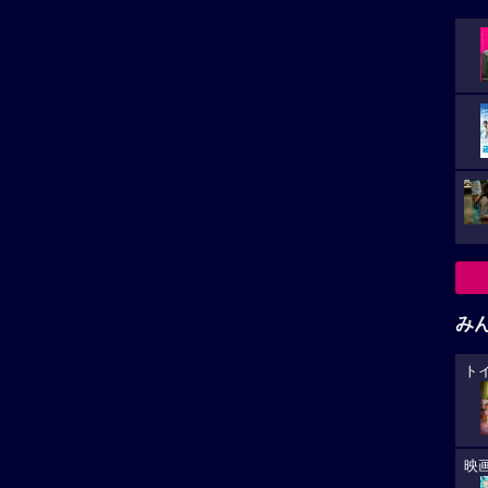
み
ト
映