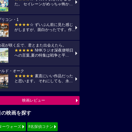
た。 セイレーンがめっちゃ怖か...
プリコン・1
★★★★
☆ ずいぶん前に見た感じ
がしますが、面白かったです。作...
の花が咲く丘で、君とまた出会えたら。
★★★★★
NHKラジオ深夜便明日
への言葉,夏の特集は戦争と平...
ールド・オーク
★★★★★
素直にいい作品だった
と思います。 それにしても、永...
映画レビュー
目の映画を探す
ターウォーズ
#名探偵コナン