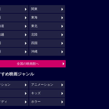
京
関東
西
東海
海道
東北
信越
北陸
国
四国
州
沖縄
全国の映画館へ
すすめ映画ジャンル
クション
アニメーション
キッズ
メディ
ホラー