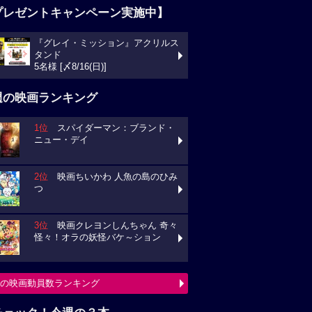
プレゼントキャンペーン実施中】
『グレイ・ミッション』アクリルス
タンド
5名様 [〆8/16(日)]
週の映画ランキング
1位
スパイダーマン：ブランド・
ニュー・デイ
2位
映画ちいかわ 人魚の島のひみ
つ
3位
映画クレヨンしんちゃん 奇々
怪々！オラの妖怪バケ～ション
の映画動員数ランキング