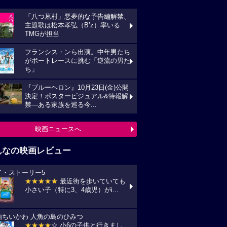
「八つ墓村」悪夢的な予告編解禁、
主題歌は松本孝弘（B’z）率いる
TMGが担当
フランシス・ンら出演。中年男たち
がボートレースに挑む「逆流の男た
ち」
『ブルーヘロン』10月23日(金)公開
決定！ポスタービジュアル&特報解
禁―ある家族を巡る今...
映画ニュースへ
んなの映画レビュー
イ・ストーリー5
★★★★★
最近街を歩いていても
小さい子（特に3、4歳児）がi...
画ちいかわ 人魚の島のひみつ
★★★★
☆ 小6の子供と行きまし