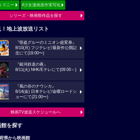
ィズニー
#少女漫画原作実写化
シリーズ・映画祭作品を探す
見！地上波放送リスト
『怪盗グルーのミニオン超変身』
8/10(月) フジテレビ/最新作公開記
念にて(19:00〜)
『銀河鉄道の夜』
8/11(火) NHK/Eテレにて(09:00～)
『風の谷のナウシカ』
8/14(金) 日本テレビ/金曜ロードシ
ョーにて(21:00〜)
映画TV放送スケジュールへ
画館を探す
府県から映画館