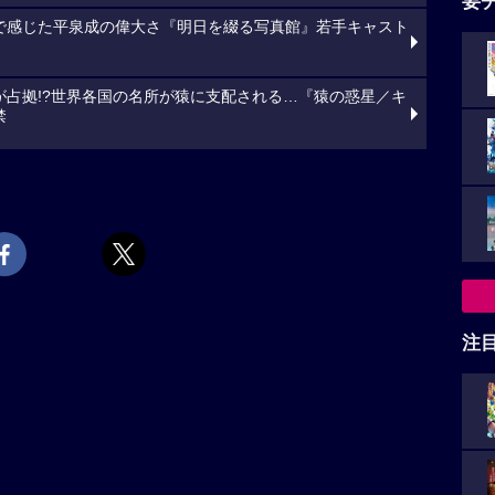
要
で感じた平泉成の偉大さ『明日を綴る写真館』若手キャスト
が占拠!?世界各国の名所が猿に支配される…『猿の惑星／キ
禁
注