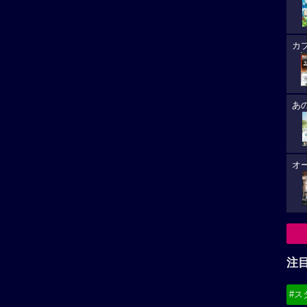
カ
あ
オ
注
#ス