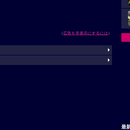
（
広告を非表示にするには
）
最