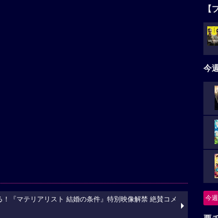
【
今
今週
！『マテリアリスト 結婚の条件』特別映像解禁 絶賛コメ