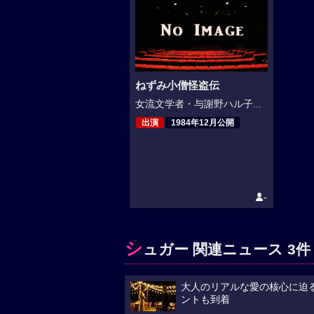
ねずみ小僧怪盗伝
女流文学者・与謝野ハル子...
出演
1984年12月公開
-
シ
ュガー 関連ニュース 3件
大人のリアルな愛の核心に迫る
ントも到着