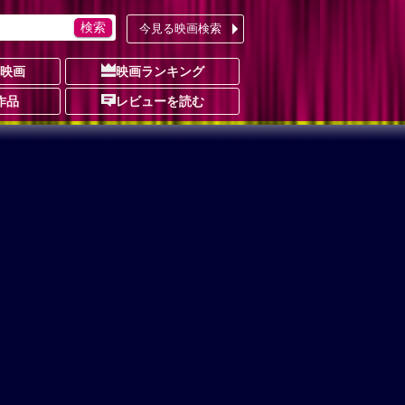
今見る映画検索
の映画
映画ランキング
作品
レビューを読む