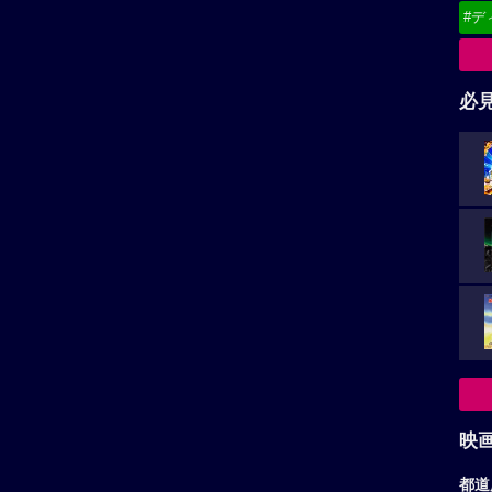
#デ
必
映
都道