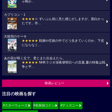
ゃ怖か...
カプリコン・1
★★★★
☆ ずいぶん前に見た感じがしますが、面白かっ
たです。作...
大統領のケーキ
★★★★★
戦禍や圧政の中でどう生きていくのか、下劣
にならなく...
あの花が咲く丘で、君とまた出会えたら。
★★★★★
NHKラジオ深夜便明日への言葉,夏の特集は戦
争と平...
映画レビュー
注目の映画を探す
#スターウォーズ
#名探偵コナン
#ディズニー