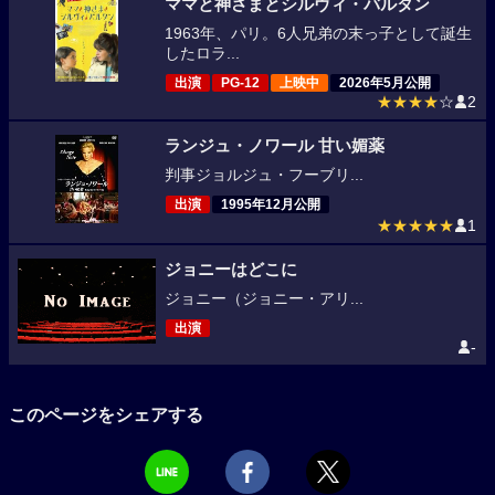
ママと神さまとシルヴィ・バルタン
1963年、パリ。6人兄弟の末っ子として誕生
したロラ...
出演
PG-12
上映中
2026年5月公開
★★★★
☆
2
ランジュ・ノワール 甘い媚薬
判事ジョルジュ・フーブリ...
出演
1995年12月公開
★★★★★
1
ジョニーはどこに
ジョニー（ジョニー・アリ...
出演
-
このページをシェアする