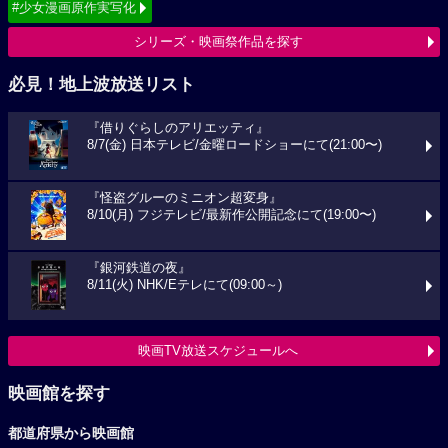
#少女漫画原作実写化
シリーズ・映画祭作品を探す
必見！地上波放送リスト
『借りぐらしのアリエッティ』
8/7(金) 日本テレビ/金曜ロードショーにて(21:00〜)
『怪盗グルーのミニオン超変身』
8/10(月) フジテレビ/最新作公開記念にて(19:00〜)
『銀河鉄道の夜』
8/11(火) NHK/Eテレにて(09:00～)
映画TV放送スケジュールへ
映画館を探す
都道府県から映画館