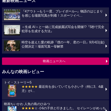
最新映画ニュース
『4アウト ─もう一度、プレイボール─』物語のはじまり
を感じる場面写真が到着！スポーツイベ...
＜生成 AI＞と一緒に完成披露試写会を開催!?『5秒で完全
犯罪を生成する方法』
時空を超えた愛の軌跡『僕の一年、君の一日』9月4日(金)
公開決定！場面写真一挙解禁
映画ニュースへ
みんなの映画レビュー
トイ・ストーリー5
★★★★★
最近街を歩いていても小さい子（特に3、4歳
児）がi...
映画ちいかわ 人魚の島のひみつ
★★★★
☆ 小6の子供と行きました。 セイレーンがめっち