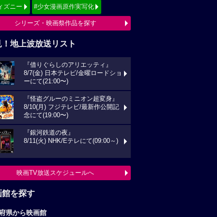
ィズニー
#少女漫画原作実写化
シリーズ・映画祭作品を探す
見！地上波放送リスト
『借りぐらしのアリエッティ』
8/7(金) 日本テレビ/金曜ロードショ
ーにて(21:00〜)
『怪盗グルーのミニオン超変身』
8/10(月) フジテレビ/最新作公開記
念にて(19:00〜)
『銀河鉄道の夜』
8/11(火) NHK/Eテレにて(09:00～)
映画TV放送スケジュールへ
画館を探す
府県から映画館