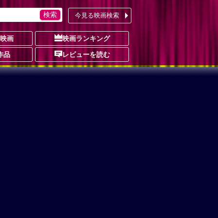
今見る映画検索
の映画
映画ランキング
作品
レビューを読む