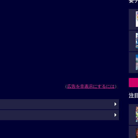
要
（
広告を非表示にするには
）
注