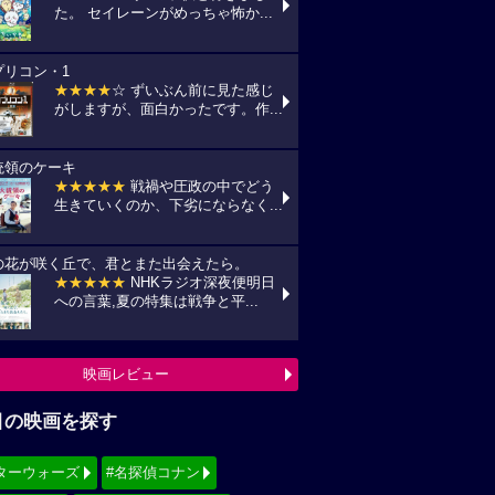
た。 セイレーンがめっちゃ怖か...
プリコン・1
★★★★
☆ ずいぶん前に見た感じ
がしますが、面白かったです。作...
統領のケーキ
★★★★★
戦禍や圧政の中でどう
生きていくのか、下劣にならなく...
の花が咲く丘で、君とまた出会えたら。
★★★★★
NHKラジオ深夜便明日
への言葉,夏の特集は戦争と平...
映画レビュー
目の映画を探す
ターウォーズ
#名探偵コナン