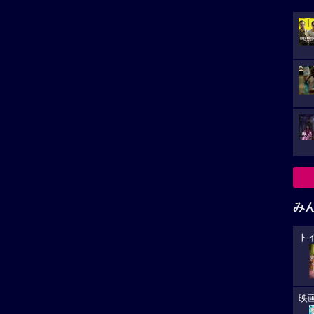
み
ト
映