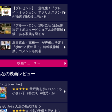
【プレゼント】一蓮托生！『グレ
イ・ミッション』アクリルスタンド
が抽選で5名様に当たる！
『ブルーヘロン』10月23日(金)公開
決定！ポスタービジュアル&特報解
禁―ある家族を巡る今...
堀田真由・高橋一生が声優に決定！
『ghost／夜の果て』特報映像解
禁、コメントも到着
映画ニュースへ
んなの映画レビュー
イ・ストーリー5
★★★★★
最近街を歩いていても
小さい子（特に3、4歳児）がi...
画ちいかわ 人魚の島のひみつ
★★★★
☆ 小6の子供と行きまし