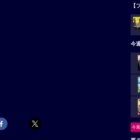
【
今
今週