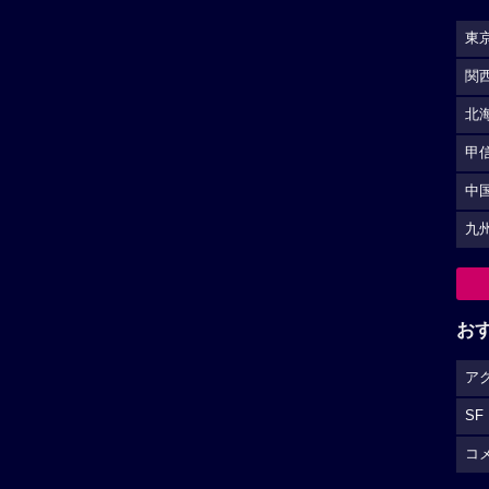
東
関
北
甲
中
九
お
ア
SF
コ