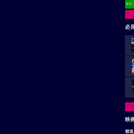
#デ
必
映
都道