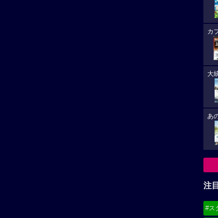
カ
大
あ
注
#ス