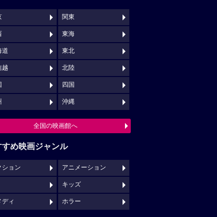
京
関東
西
東海
海道
東北
信越
北陸
国
四国
州
沖縄
全国の映画館へ
すすめ映画ジャンル
クション
アニメーション
キッズ
メディ
ホラー