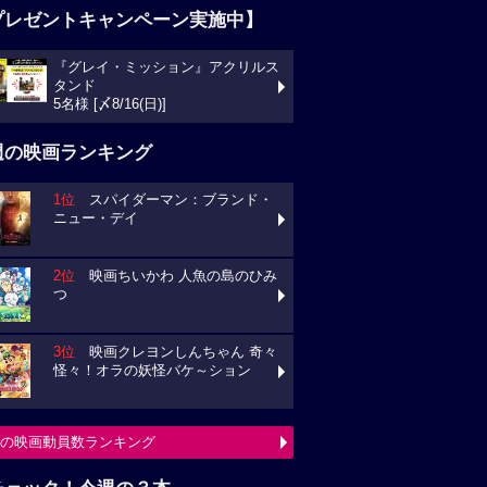
プレゼントキャンペーン実施中】
『グレイ・ミッション』アクリルス
タンド
5名様 [〆8/16(日)]
週の映画ランキング
1位
スパイダーマン：ブランド・
ニュー・デイ
2位
映画ちいかわ 人魚の島のひみ
つ
3位
映画クレヨンしんちゃん 奇々
怪々！オラの妖怪バケ～ション
の映画動員数ランキング