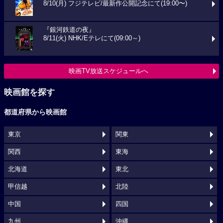
8/10(月) フジテレビ/最新作公開記念にて(19:00〜)
『銀河鉄道の夜』
8/11(火) NHK/Eテレにて(09:00～)
映画TV放送スケジュールへ
映画館を探す
都道府県から映画館
東京
関東
関西
東海
北海道
東北
甲信越
北陸
中国
四国
九州
沖縄