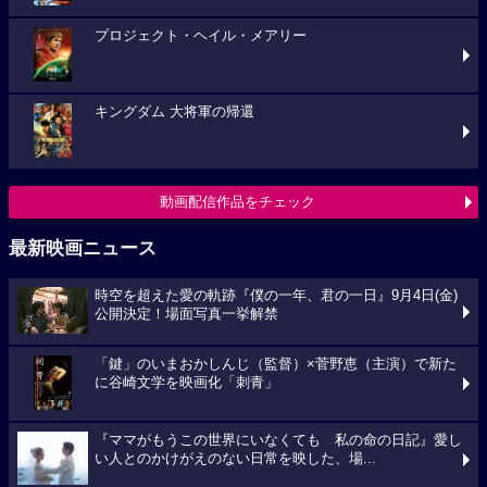
プロジェクト・ヘイル・メアリー
キングダム 大将軍の帰還
動画配信作品をチェック
最新映画ニュース
時空を超えた愛の軌跡『僕の一年、君の一日』9月4日(金)
公開決定！場面写真一挙解禁
「鍵」のいまおかしんじ（監督）×菅野恵（主演）で新た
に谷崎文学を映画化「刺青」
『ママがもうこの世界にいなくても 私の命の日記』愛し
い人とのかけがえのない日常を映した、場...