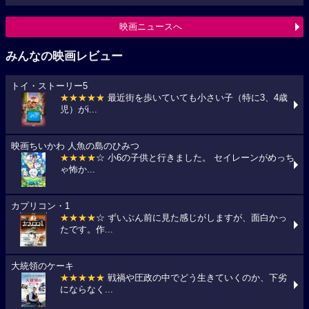
映画ニュースへ
みんなの映画レビュー
トイ・ストーリー5
★★★★★
最近街を歩いていても小さい子（特に3、4歳
児）がi...
映画ちいかわ 人魚の島のひみつ
★★★★
☆ 小6の子供と行きました。 セイレーンがめっち
ゃ怖か...
カプリコン・1
★★★★
☆ ずいぶん前に見た感じがしますが、面白かっ
たです。作...
大統領のケーキ
★★★★★
戦禍や圧政の中でどう生きていくのか、下劣
にならなく...