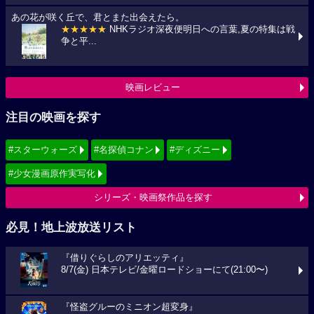
あの花が咲く丘で、君とまた出会えたら。
★★★★★
NHKラジオ深夜便明日への言葉,夏の特集は戦
争と平...
映画レビュー
注目の映画を探す
#スターウォーズ
#名探偵コナン
#ディズニー
#少女漫画原作実写化
シリーズ・映画祭作品を探す
必見！地上波放送リスト
『借りぐらしのアリエッティ』
8/7(金) 日本テレビ/金曜ロードショーにて(21:00〜)
『怪盗グルーのミニオン超変身』