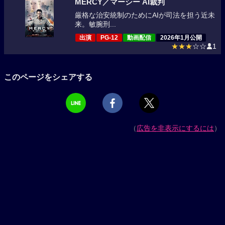
MERCY／マーシー AI裁判
厳格な治安統制のためにAIが司法を担う近未
来。敏腕刑...
出演
PG-12
動画配信
2026年1月公開
★★★
☆☆
1
このページをシェアする
（
広告を非表示にするには
）