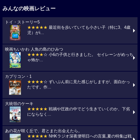
みんなの映画レビュー
トイ・ストーリー5
★★★★★
最近街を歩いていても小さい子（特に3、4歳
児）がi...
映画ちいかわ 人魚の島のひみつ
★★★★
☆ 小6の子供と行きました。 セイレーンがめっち
ゃ怖か...
カプリコン・1
★★★★
☆ ずいぶん前に見た感じがしますが、面白かっ
たです。作...
大統領のケーキ
★★★★★
戦禍や圧政の中でどう生きていくのか、下劣
にならなく...
あの花が咲く丘で、君とまた出会えたら。
★★★★★
NHKラジオ深夜便明日への言葉,夏の特集は戦