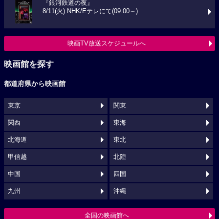
『銀河鉄道の夜』
8/11(火) NHK/Eテレにて(09:00～)
映画TV放送スケジュールへ
映画館を探す
都道府県から映画館
東京
関東
関西
東海
北海道
東北
甲信越
北陸
中国
四国
九州
沖縄
全国の映画館へ