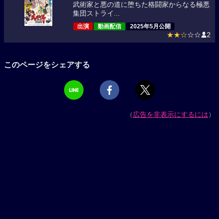
武術家と悪の道に堕ちた格闘家からなる極悪
集団ストライ...
出演
動画配信
2025年5月公開
★★☆
☆☆
2
このページをシェアする
（
広告を非表示にするには
）