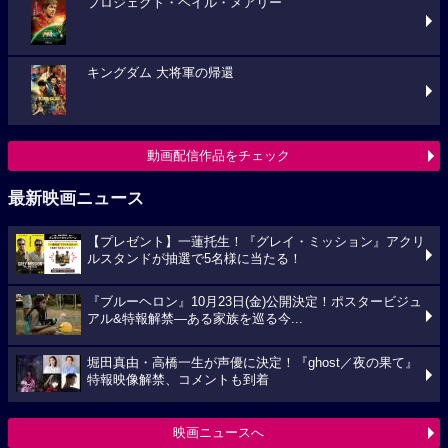
プロジェクト・ヘイル・メアリー
キングダム 大将軍の帰還
動画配信作品をチェック
最新映画ニュース
【プレゼント】一蓮托生！『グレイ・ミッション』アクリ
ルスタンドが抽選で5名様に当たる！
『ブルーヘロン』10月23日(金)公開決定！ポスタービジュ
アル&特報解禁―ある家族を巡る今...
堀田真由・高橋一生が声優に決定！『ghost／夜の果て』
特報映像解禁、コメントも到着
映画ニュースへ