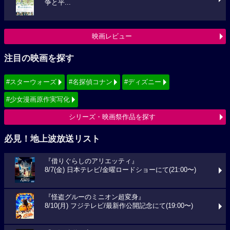
争と平...
映画レビュー
注目の映画を探す
#スターウォーズ
#名探偵コナン
#ディズニー
#少女漫画原作実写化
シリーズ・映画祭作品を探す
必見！地上波放送リスト
『借りぐらしのアリエッティ』
8/7(金) 日本テレビ/金曜ロードショーにて(21:00〜)
『怪盗グルーのミニオン超変身』
8/10(月) フジテレビ/最新作公開記念にて(19:00〜)