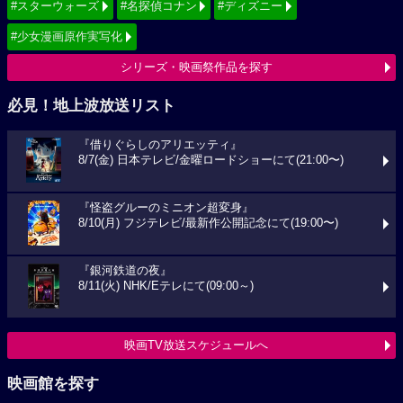
#スターウォーズ
#名探偵コナン
#ディズニー
#少女漫画原作実写化
シリーズ・映画祭作品を探す
必見！地上波放送リスト
『借りぐらしのアリエッティ』
8/7(金) 日本テレビ/金曜ロードショーにて(21:00〜)
『怪盗グルーのミニオン超変身』
8/10(月) フジテレビ/最新作公開記念にて(19:00〜)
『銀河鉄道の夜』
8/11(火) NHK/Eテレにて(09:00～)
映画TV放送スケジュールへ
映画館を探す