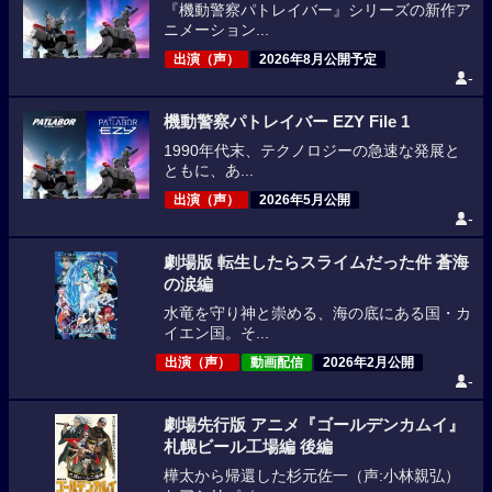
『機動警察パトレイバー』シリーズの新作ア
ニメーション...
出演（声）
2026年8月公開予定
-
機動警察パトレイバー EZY File 1
1990年代末、テクノロジーの急速な発展と
ともに、あ...
出演（声）
2026年5月公開
-
劇場版 転生したらスライムだった件 蒼海
の涙編
水竜を守り神と崇める、海の底にある国・カ
イエン国。そ...
出演（声）
動画配信
2026年2月公開
-
劇場先行版 アニメ『ゴールデンカムイ』
札幌ビール工場編 後編
樺太から帰還した杉元佐一（声:小林親弘）