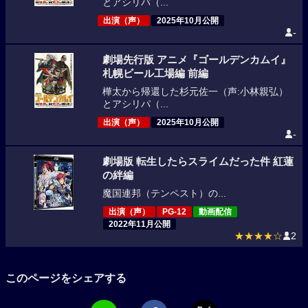
とアシリパ（...
出演（声）
2025年10月公開
-
劇場先行版 アニメ『ゴールデンカムイ』
札幌ビール工場編 前編
樺太から帰還した杉元佐一（声:小林親弘）
とアシリパ（...
出演（声）
2025年10月公開
-
劇場版 転生したらスライムだった件 紅蓮
の絆編
魔国連邦（テンペスト）の...
出演（声）
PG-12
動画配信
2022年11月公開
★★★★☆
2
このページをシェアする