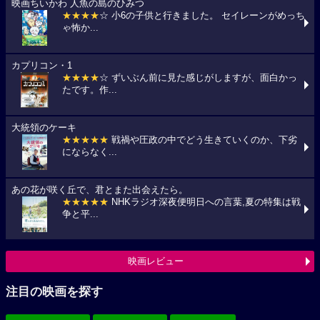
映画ちいかわ 人魚の島のひみつ
★★★★
☆ 小6の子供と行きました。 セイレーンがめっち
ゃ怖か...
カプリコン・1
★★★★
☆ ずいぶん前に見た感じがしますが、面白かっ
たです。作...
大統領のケーキ
★★★★★
戦禍や圧政の中でどう生きていくのか、下劣
にならなく...
あの花が咲く丘で、君とまた出会えたら。
★★★★★
NHKラジオ深夜便明日への言葉,夏の特集は戦
争と平...
映画レビュー
注目の映画を探す