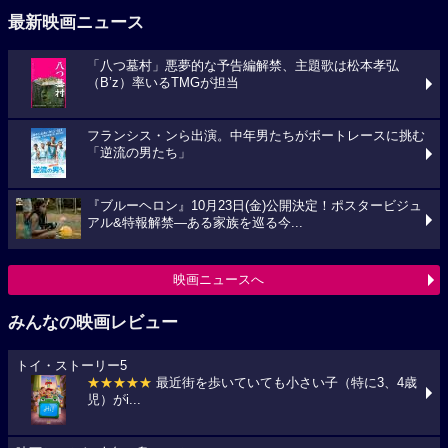
最新映画ニュース
「八つ墓村」悪夢的な予告編解禁、主題歌は松本孝弘
（B’z）率いるTMGが担当
フランシス・ンら出演。中年男たちがボートレースに挑む
「逆流の男たち」
『ブルーヘロン』10月23日(金)公開決定！ポスタービジュ
アル&特報解禁―ある家族を巡る今...
映画ニュースへ
みんなの映画レビュー
トイ・ストーリー5
★★★★★
最近街を歩いていても小さい子（特に3、4歳
児）がi...