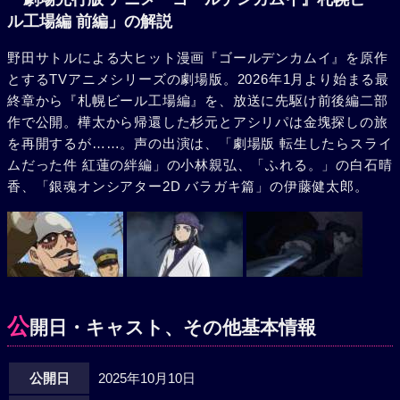
ル工場編 前編」の解説
野田サトルによる大ヒット漫画『ゴールデンカムイ』を原作
とするTVアニメシリーズの劇場版。2026年1月より始まる最
終章から『札幌ビール工場編』を、放送に先駆け前後編二部
作で公開。樺太から帰還した杉元とアシリパは金塊探しの旅
を再開するが……。声の出演は、「劇場版 転生したらスライ
ムだった件 紅蓮の絆編」の小林親弘、「ふれる。」の白石晴
香、「銀魂オンシアター2D バラガキ篇」の伊藤健太郎。
公
開日・キャスト、その他基本情報
公開日
2025年10月10日