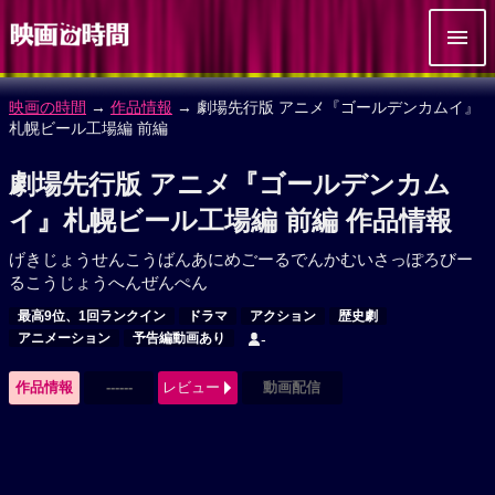
映画の時間
→
作品情報
→ 劇場先行版 アニメ『ゴールデンカムイ』
札幌ビール工場編 前編
劇場先行版 アニメ『ゴールデンカム
イ』札幌ビール工場編 前編 作品情報
げきじょうせんこうばんあにめごーるでんかむいさっぽろびー
るこうじょうへんぜんぺん
最高9位、1回ランクイン
ドラマ
アクション
歴史劇
アニメーション
予告編動画あり
-
作品情報
------
レビュー
動画配信