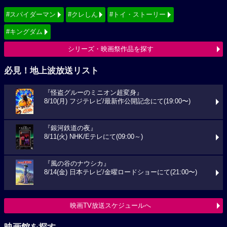
#スパイダーマン
#クレしん
#トイ・ストーリー
#キングダム
シリーズ・映画祭作品を探す
必見！地上波放送リスト
『怪盗グルーのミニオン超変身』
8/10(月) フジテレビ/最新作公開記念にて(19:00〜)
『銀河鉄道の夜』
8/11(火) NHK/Eテレにて(09:00～)
『風の谷のナウシカ』
8/14(金) 日本テレビ/金曜ロードショーにて(21:00〜)
映画TV放送スケジュールへ