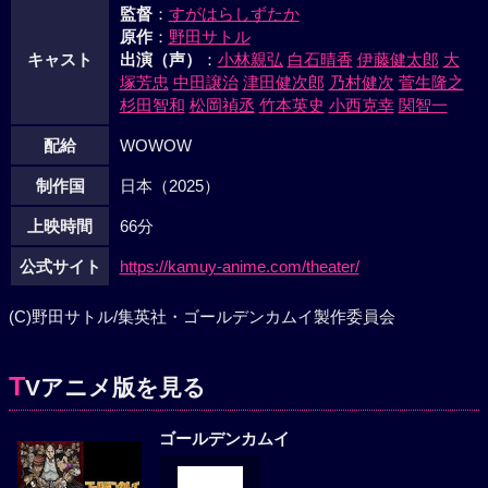
監督
：
すがはらしずたか
原作
：
野田サトル
キャスト
出演（声）
：
小林親弘
白石晴香
伊藤健太郎
大
塚芳忠
中田譲治
津田健次郎
乃村健次
菅生隆之
杉田智和
松岡禎丞
竹本英史
小西克幸
関智一
配給
WOWOW
制作国
日本（2025）
上映時間
66分
公式サイト
https://kamuy-anime.com/theater/
(C)野田サトル/集英社・ゴールデンカムイ製作委員会
T
Vアニメ版を見る
ゴールデンカムイ