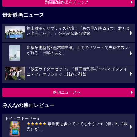
動画配信作品をチェック
最新映画ニュース
福山雅治がサプライズ登壇！『あの星が降る丘で、君とま
た出会いたい。』公開記念舞台挨拶
加藤拓也監督×黒木華主演。山間のリゾートで夫婦のズレ
が募る「日曜のあと」
『仮面ライダーゼッツ』『超宇宙刑事ギャバン インフィ
ニティ』オフショット11点が解禁
映画ニュースへ
みんなの映画レビュー
トイ・ストーリー5
★★★★★
最近街を歩いていても小さい子（特に3、4歳
児）がi...