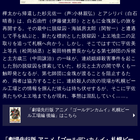
樺太から帰還した杉元佐一（声:小林親弘）とアシリパ（白石
晴香）は、白石由竹（伊藤健太郎）とともに金塊探しの旅を
再開する。その最中に脱獄囚・海賊房太郎（関智一）と遭遇
して手を結ぶと、新たな標的とした脱獄囚・上エ地圭二の足
取りを追って札幌へ向かう。しかし、そこではすでに宇佐美
上等兵（松岡禎丞）と菊田特務曹長からなる第七師団の斥候
と土方歳三（中田譲治）の一味が、連続娼婦殺害事件を起こ
した別の脱獄囚を捜索していた。杉元と土方の間で早くも一
触即発となるが、第七師団に金塊が渡ることを阻止するた
め、両者は協力することに。連続殺人の次の現場が札幌ビー
ル工場との情報を掴んだ彼らは待ち伏せするが、そこに宇佐
美たちや上エ地までもが現れ、事態は混乱していく……。
「劇場先行版 アニメ『ゴールデンカムイ』札幌ビー
ル工場編 後編」はこちら
「劇場先行版 アニメ『ゴールデンカムイ』札幌ビー