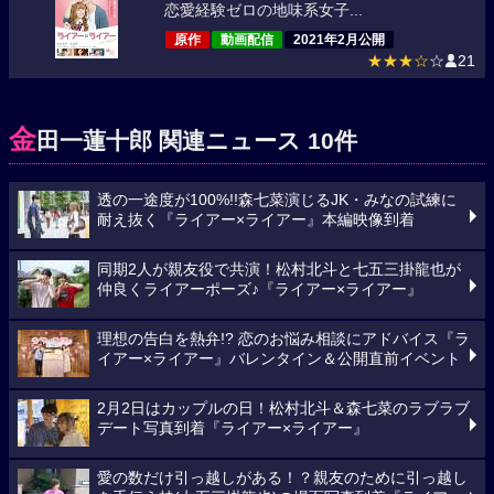
恋愛経験ゼロの地味系女子...
原作
動画配信
2021年2月公開
★★★☆
☆
21
金
田一蓮十郎 関連ニュース 10件
透の一途度が100%!!森七菜演じるJK・みなの試練に
耐え抜く『ライアー×ライアー』本編映像到着
同期2人が親友役で共演！松村北斗と七五三掛龍也が
仲良くライアーポーズ♪『ライアー×ライアー』
理想の告白を熱弁!? 恋のお悩み相談にアドバイス『ラ
イアー×ライアー』バレンタイン＆公開直前イベント
2月2日はカップルの日！松村北斗＆森七菜のラブラブ
デート写真到着『ライアー×ライアー』
愛の数だけ引っ越しがある！？親友のために引っ越し