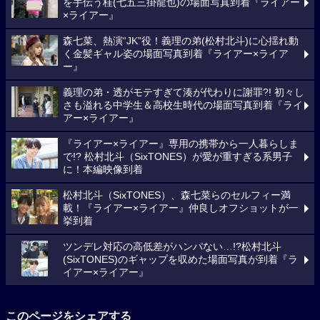
を手伝う桂(七五三掛龍也)の場面写真到着『ライアー
×ライアー』
森七菜、熱演“JK”役！義理の弟(松村北斗)に心揺れ動
く金髪ギャル姿の場面写真到着『ライアー×ライア
ー』
義理の弟・透がモテすぎて湊が代わりに謝罪?! 初々し
さも溢れる中学生＆高校生時代の場面写真到着『ライ
アー×ライアー』
『ライアー×ライアー』専用の携帯から一人暮らしま
で!? 松村北斗（SixTONES）が愛が重すぎる系男子
に！本編映像到着
松村北斗（SixTONES）、森七菜らのセルフィー満
載！『ライアー×ライアー』仲良しオフショットが一
挙到着
ツンデレ対応の高低差がハンパない…!?松村北斗
(SixTONES)のギャップを収めた場面写真が到着『ラ
イアー×ライアー』
このページをシェアする