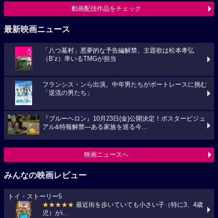
動画配信作品をチェック
最新映画ニュース
「八つ墓村」悪夢的な予告編解禁、主題歌は松本孝弘
（B’z）率いるTMGが担当
フランシス・ンら出演。中年男たちがボートレースに挑む
「逆流の男たち」
『ブルーヘロン』10月23日(金)公開決定！ポスタービジュ
アル&特報解禁―ある家族を巡る今...
映画ニュースへ
みんなの映画レビュー
トイ・ストーリー5
★★★★★
最近街を歩いていても小さい子（特に3、4歳
児）がi...