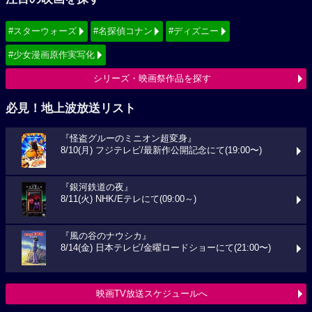
#スターウォーズ
#名探偵コナン
#ディズニー
#少女漫画原作実写化
シリーズ・映画祭作品を探す
必見！地上波放送リスト
『怪盗グルーのミニオン超変身』
8/10(月) フジテレビ/最新作公開記念にて(19:00〜)
『銀河鉄道の夜』
8/11(火) NHK/Eテレにて(09:00～)
『風の谷のナウシカ』
8/14(金) 日本テレビ/金曜ロードショーにて(21:00〜)
映画TV放送スケジュールへ