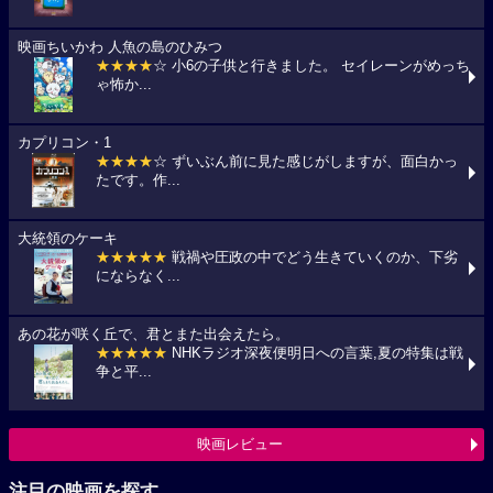
映画ちいかわ 人魚の島のひみつ
★★★★
☆ 小6の子供と行きました。 セイレーンがめっち
ゃ怖か...
カプリコン・1
★★★★
☆ ずいぶん前に見た感じがしますが、面白かっ
たです。作...
大統領のケーキ
★★★★★
戦禍や圧政の中でどう生きていくのか、下劣
にならなく...
あの花が咲く丘で、君とまた出会えたら。
★★★★★
NHKラジオ深夜便明日への言葉,夏の特集は戦
争と平...
映画レビュー
注目の映画を探す