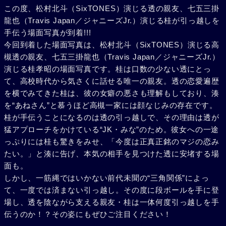
この度、松村北斗（SixTONES）演じる透の親友、七五三掛
龍也（Travis Japan／ジャニーズJr.）演じる桂が引っ越しを
手伝う場面写真が到着!!!
今回到着した場面写真は、松村北斗（SixTONES）演じる高
槻透の親友、七五三掛龍也（Travis Japan／ジャニーズJr.）
演じる桂孝昭の場面写真です。桂は口数の少ない透にとっ
て、高校時代から気さくに話せる唯一の親友。透の恋愛遍歴
を横でみてきた桂は、彼の女癖の悪さも理解もしており、湊
を“あねさん”と慕うほど高槻一家には顔なじみの存在です。
桂が手伝うことになるのは透の引っ越しで、その理由は透が
猛アプローチをかけている“JK・みな”のため。彼女への一途
っぷりには桂も驚きをみせ、「今度は正真正銘のマジの恋み
たい。」と湊に告げ、本気の相手を見つけた透に安堵する場
面も。
しかし、一筋縄ではいかない前代未聞の“三角関係”によっ
て、一度では済まない引っ越し。その度に段ボールを手に登
場し、透を陰ながら支える親友・桂は一体何度引っ越しを手
伝うのか！？その姿にもぜひご注目ください！