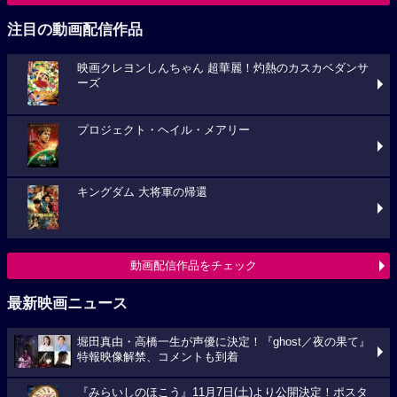
注目の動画配信作品
映画クレヨンしんちゃん 超華麗！灼熱のカスカベダンサ
ーズ
プロジェクト・ヘイル・メアリー
キングダム 大将軍の帰還
動画配信作品をチェック
最新映画ニュース
堀田真由・高橋一生が声優に決定！『ghost／夜の果て』
特報映像解禁、コメントも到着
『みらいしのほこう』11月7日(土)より公開決定！ポスタ