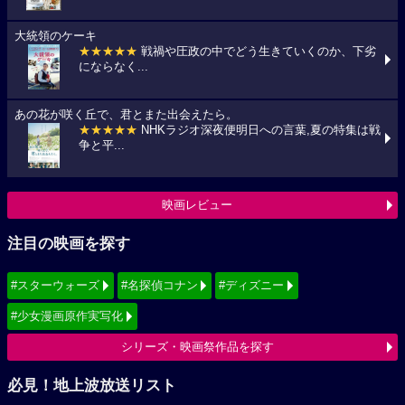
大統領のケーキ
★★★★★
戦禍や圧政の中でどう生きていくのか、下劣
にならなく...
あの花が咲く丘で、君とまた出会えたら。
★★★★★
NHKラジオ深夜便明日への言葉,夏の特集は戦
争と平...
映画レビュー
注目の映画を探す
#スターウォーズ
#名探偵コナン
#ディズニー
#少女漫画原作実写化
シリーズ・映画祭作品を探す
必見！地上波放送リスト