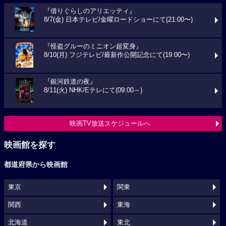
『借りぐらしのアリエッティ』
8/7(金) 日本テレビ/金曜ロードショーにて(21:00〜)
『怪盗グルーのミニオン超変身』
8/10(月) フジテレビ/最新作公開記念にて(19:00〜)
『銀河鉄道の夜』
8/11(火) NHK/Eテレにて(09:00～)
映画TV放送スケジュールへ
映画館を探す
都道府県から映画館
東京
関東
関西
東海
北海道
東北