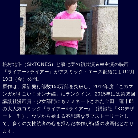
松村北斗（SixTONES）と森七菜の初共演＆W主演の映画
『ライアー×ライアー』がアスミック・エース配給により2月
19日（金）公開。
原作は、累計発行部数190万部を突破し、2012年度「このマ
ンガがすごい！オンナ編」にランクイン、2015年には第39回
講談社漫画賞・少女部門にもノミネートされた金田一蓮十郎
の大人気コミック『ライアー×ライアー』（講談社「KCデザ
ート」刊）。ウソから始まる不思議なラブストーリーとし
て、多くの女性読者の心を掴んだ本作が待望の映画化となり
ます。