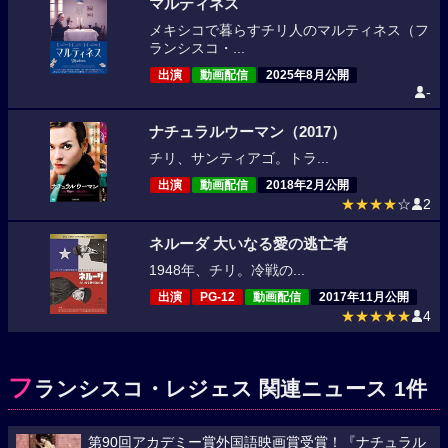
マルティネス
メキシコで暮らすチリ人のマルティネス（フ
ランシスコ・...
出演
動画配信
2025年8月公開
-
ナチュラルウーマン（2017）
チリ、サンティアゴ。トラ...
出演
動画配信
2018年2月公開
★★★★
☆
2
ネルーダ 大いなる愛の逃亡者
1948年、チリ。冷戦の...
出演
PG-12
動画配信
2017年11月公開
★★★★★
4
フ
ランシスコ・レジェス 関連ニュース 1件
第90回アカデミー賞外国語映画賞受賞！『ナチュラル