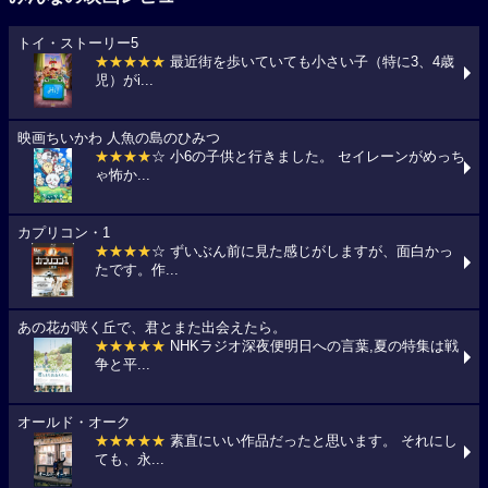
トイ・ストーリー5
★★★★★
最近街を歩いていても小さい子（特に3、4歳
児）がi...
映画ちいかわ 人魚の島のひみつ
★★★★
☆ 小6の子供と行きました。 セイレーンがめっち
ゃ怖か...
カプリコン・1
★★★★
☆ ずいぶん前に見た感じがしますが、面白かっ
たです。作...
あの花が咲く丘で、君とまた出会えたら。
★★★★★
NHKラジオ深夜便明日への言葉,夏の特集は戦
争と平...
オールド・オーク
★★★★★
素直にいい作品だったと思います。 それにし
ても、永...