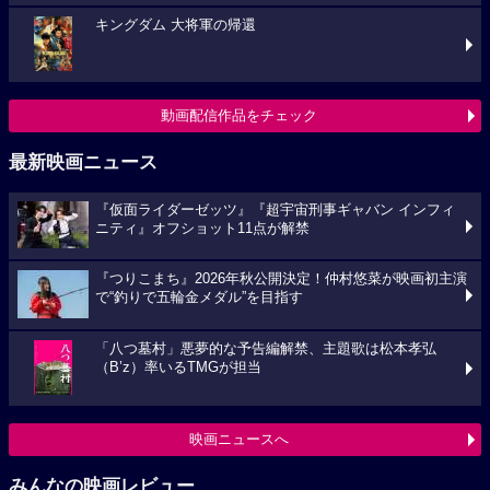
キングダム 大将軍の帰還
動画配信作品をチェック
最新映画ニュース
『仮面ライダーゼッツ』『超宇宙刑事ギャバン インフィ
ニティ』オフショット11点が解禁
『つりこまち』2026年秋公開決定！仲村悠菜が映画初主演
で“釣りで五輪金メダル”を目指す
「八つ墓村」悪夢的な予告編解禁、主題歌は松本孝弘
（B’z）率いるTMGが担当
映画ニュースへ
みんなの映画レビュー