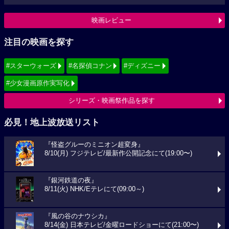
映画レビュー
注目の映画を探す
#スターウォーズ
#名探偵コナン
#ディズニー
#少女漫画原作実写化
シリーズ・映画祭作品を探す
必見！地上波放送リスト
『怪盗グルーのミニオン超変身』
8/10(月) フジテレビ/最新作公開記念にて(19:00〜)
『銀河鉄道の夜』
8/11(火) NHK/Eテレにて(09:00～)
『風の谷のナウシカ』
8/14(金) 日本テレビ/金曜ロードショーにて(21:00〜)