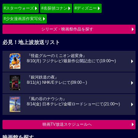
#スターウォーズ
#名探偵コナン
#ディズニー
#少女漫画原作実写化
シリーズ・映画祭作品を探す
必見！地上波放送リスト
『怪盗グルーのミニオン超変身』
8/10(月) フジテレビ/最新作公開記念にて(19:00〜)
『銀河鉄道の夜』
8/11(火) NHK/Eテレにて(09:00～)
『風の谷のナウシカ』
8/14(金) 日本テレビ/金曜ロードショーにて(21:00〜)
映画TV放送スケジュールへ
映画館を探す