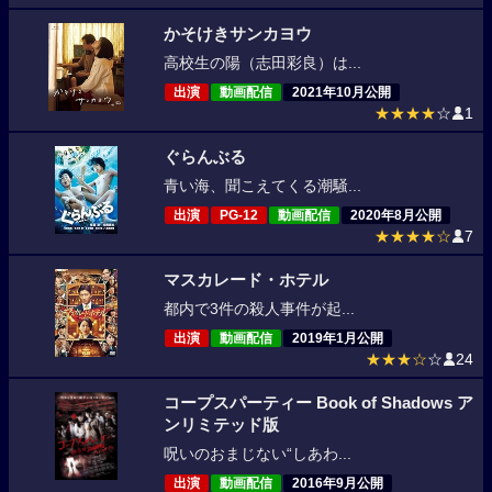
かそけきサンカヨウ
高校生の陽（志田彩良）は...
出演
動画配信
2021年10月公開
★★★★
☆
1
ぐらんぶる
青い海、聞こえてくる潮騒...
出演
PG-12
動画配信
2020年8月公開
★★★★☆
7
マスカレード・ホテル
都内で3件の殺人事件が起...
出演
動画配信
2019年1月公開
★★★☆
☆
24
コープスパーティー Book of Shadows ア
ンリミテッド版
呪いのおまじない“しあわ...
出演
動画配信
2016年9月公開