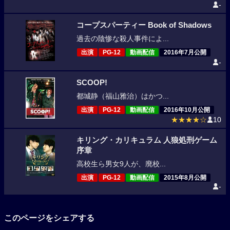
-
コープスパーティー Book of Shadows
過去の陰惨な殺人事件によ...
出演
PG-12
動画配信
2016年7月公開
-
SCOOP!
都城静（福山雅治）はかつ...
出演
PG-12
動画配信
2016年10月公開
★★★★☆
10
キリング・カリキュラム 人狼処刑ゲーム
序章
高校生ら男女9人が、廃校...
出演
PG-12
動画配信
2015年8月公開
-
このページをシェアする