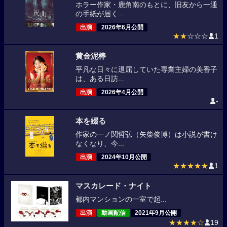
ホラー作家・鹿角南のもとに、旧友から一通
の手紙が届く...
出演
2026年6月公開
★★
☆☆☆
1
黄金泥棒
平凡な日々に退屈していた専業主婦の美香子
は、ある日訪...
出演
2026年4月公開
-
本を綴る
作家の一ノ関哲弘（矢柴俊博）は小説が書け
なくなり、今...
出演
2024年10月公開
★★★★★
1
マスカレード・ナイト
都内マンションの一室で起...
出演
動画配信
2021年9月公開
★★★★☆
19