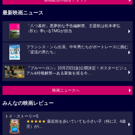
最新映画ニュース
「八つ墓村」悪夢的な予告編解禁、主題歌は松本孝弘
（B’z）率いるTMGが担当
フランシス・ンら出演。中年男たちがボートレースに挑む
「逆流の男たち」
『ブルーヘロン』10月23日(金)公開決定！ポスタービジュ
アル&特報解禁―ある家族を巡る今...
映画ニュースへ
みんなの映画レビュー
トイ・ストーリー5
★★★★★
最近街を歩いていても小さい子（特に3、4歳
児）がi...