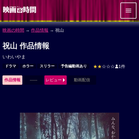
映画の時間
→
作品情報
→ 祝山
祝山 作品情報
いわいやま
ドラマ
ホラー
スリラー
予告編動画あり
★★
☆☆☆
1件
作品情報
------
レビュー
動画配信