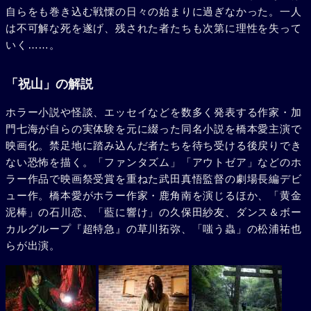
自らをも巻き込む戦慄の日々の始まりに過ぎなかった。一人
は不可解な死を遂げ、残された者たちも次第に理性を失って
いく……。
「祝山」の解説
ホラー小説や怪談、エッセイなどを数多く発表する作家・加
門七海が自らの実体験を元に綴った同名小説を橋本愛主演で
映画化。禁足地に踏み込んだ者たちを待ち受ける後戻りでき
ない恐怖を描く。「ファンタズム」「アウトゼア」などのホ
ラー作品で映画祭受賞を重ねた武田真悟監督の劇場長編デビ
ュー作。橋本愛がホラー作家・鹿角南を演じるほか、「黄金
泥棒」の石川恋、「藍に響け」の久保田紗友、ダンス＆ボー
カルグループ『超特急』の草川拓弥、「嗤う蟲」の松浦祐也
らが出演。