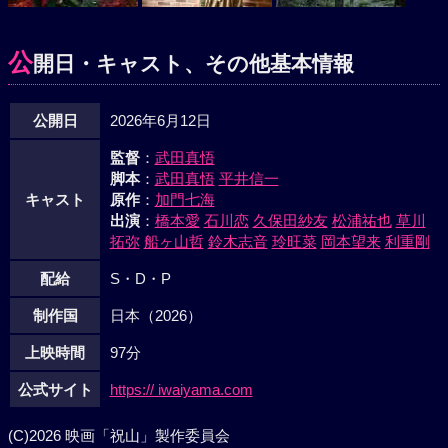
公
開日・キャスト、その他基本情報
公開日
2026年6月12日
監督
：
武田真悟
脚本
：
武田真悟
平井信一
キャスト
原作
：
加門七海
出演
：
橋本愛
石川恋
久保田紗友
松浦祐也
草川
拓弥
船ヶ山哲
鈴木志音
玲旺菜
岡本望来
利重剛
配給
S・D・P
制作国
日本（2026）
上映時間
97分
公式サイト
https:// iwaiyama.com
(C)2026 映画「祝山」製作委員会