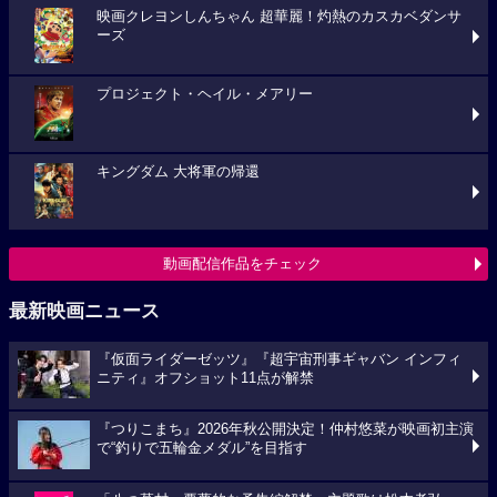
映画クレヨンしんちゃん 超華麗！灼熱のカスカベダンサ
ーズ
プロジェクト・ヘイル・メアリー
キングダム 大将軍の帰還
動画配信作品をチェック
最新映画ニュース
『仮面ライダーゼッツ』『超宇宙刑事ギャバン インフィ
ニティ』オフショット11点が解禁
『つりこまち』2026年秋公開決定！仲村悠菜が映画初主演
で“釣りで五輪金メダル”を目指す