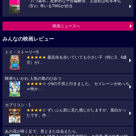
「八つ墓村」悪夢的な予告編解禁、主題歌は松本孝弘
（B’z）率いるTMGが担当
映画ニュースへ
みんなの映画レビュー
トイ・ストーリー5
★★★★★
最近街を歩いていても小さい子（特に3、4歳
児）がi...
映画ちいかわ 人魚の島のひみつ
★★★★
☆ 小6の子供と行きました。 セイレーンがめっち
ゃ怖か...
カプリコン・1
★★★★
☆ ずいぶん前に見た感じがしますが、面白かっ
たです。作...
あの花が咲く丘で、君とまた出会えたら。