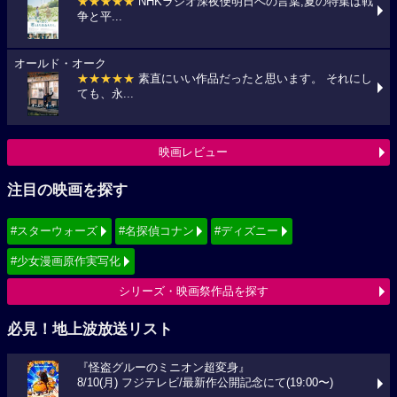
★★★★★
NHKラジオ深夜便明日への言葉,夏の特集は戦
争と平...
オールド・オーク
★★★★★
素直にいい作品だったと思います。 それにし
ても、永...
映画レビュー
注目の映画を探す
#スターウォーズ
#名探偵コナン
#ディズニー
#少女漫画原作実写化
シリーズ・映画祭作品を探す
必見！地上波放送リスト
『怪盗グルーのミニオン超変身』
8/10(月) フジテレビ/最新作公開記念にて(19:00〜)