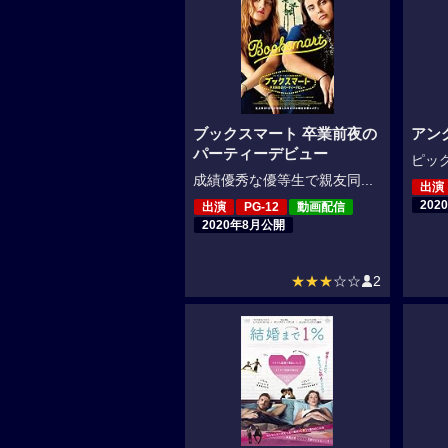
ブックスマート 卒業前夜の
アン
パーティーデビュー
ピッグ
成績優秀な優等生で親友同...
出演
202
出演
PG-12
動画配信
2020年8月公開
★★★
☆☆
2