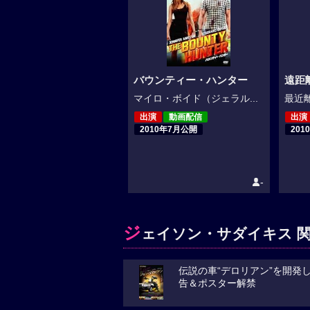
バウンティー・ハンター
遠距
マイロ・ボイド（ジェラル...
最近離
出演
動画配信
出演
2010年7月公開
201
-
ジ
ェイソン・サダイキス 関
伝説の車“デロリアン”を開発
告＆ポスター解禁