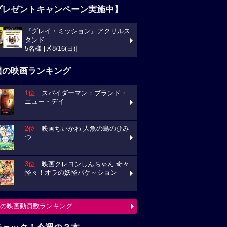
プレゼントキャンペーン実施中】
『グレイ・ミッション』アクリルス
タンド
5名様 [〆8/16(日)]
週の映画ランキング
1位
スパイダーマン：ブランド・
ニュー・デイ
2位
映画ちいかわ 人魚の島のひみ
つ
3位
映画クレヨンしんちゃん 奇々
怪々！オラの妖怪バケ～ション
の映画動員数ランキング