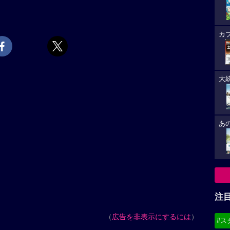
カ
大
あ
注
（
広告を非表示にするには
）
#ス