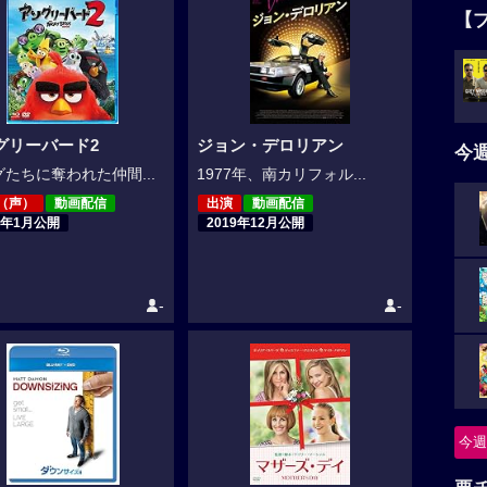
【
グリーバード2
ジョン・デロリアン
今
たちに奪われた仲間...
1977年、南カリフォル...
（声）
動画配信
出演
動画配信
0年1月公開
2019年12月公開
-
-
今週