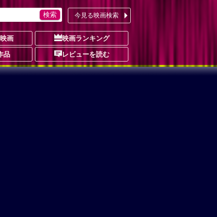
今見る映画検索
の映画
映画ランキング
作品
レビューを読む