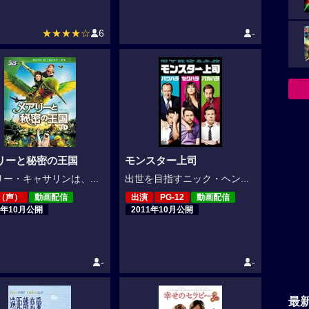
★★★★☆
6
-
リーと秘密の王国
モンスター上司
ー・キャサリンは、...
出世を目指すニック・ヘン...
（声）
動画配信
出演
PG-12
動画配信
4年10月公開
2011年10月公開
-
-
最