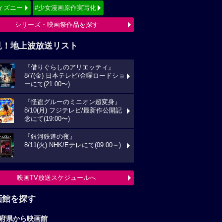
ィズニー
#少女漫画原作実写化
シリーズ・映画祭作品を探す
見！地上波放送リスト
『借りぐらしのアリエッティ』
8/7(金) 日本テレビ/金曜ロードショ
ーにて(21:00〜)
『怪盗グルーのミニオン超変身』
8/10(月) フジテレビ/最新作公開記
念にて(19:00〜)
『銀河鉄道の夜』
8/11(火) NHK/Eテレにて(09:00～)
映画TV放送スケジュールへ
画館を探す
府県から映画館