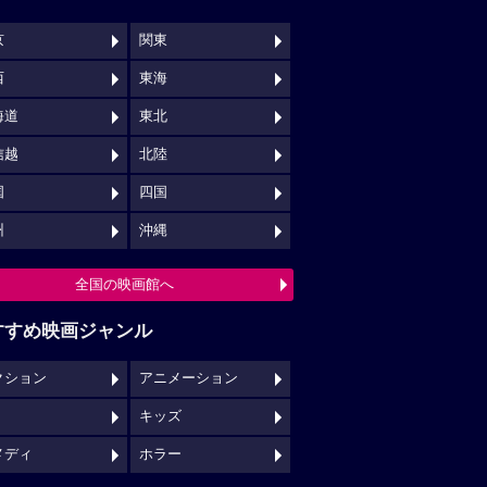
京
関東
西
東海
海道
東北
信越
北陸
国
四国
州
沖縄
全国の映画館へ
すすめ映画ジャンル
クション
アニメーション
キッズ
メディ
ホラー