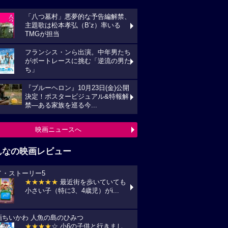
「八つ墓村」悪夢的な予告編解禁、
主題歌は松本孝弘（B’z）率いる
TMGが担当
フランシス・ンら出演。中年男たち
がボートレースに挑む「逆流の男た
ち」
『ブルーヘロン』10月23日(金)公開
決定！ポスタービジュアル&特報解
禁―ある家族を巡る今...
映画ニュースへ
んなの映画レビュー
イ・ストーリー5
★★★★★
最近街を歩いていても
小さい子（特に3、4歳児）がi...
画ちいかわ 人魚の島のひみつ
★★★★
☆ 小6の子供と行きまし