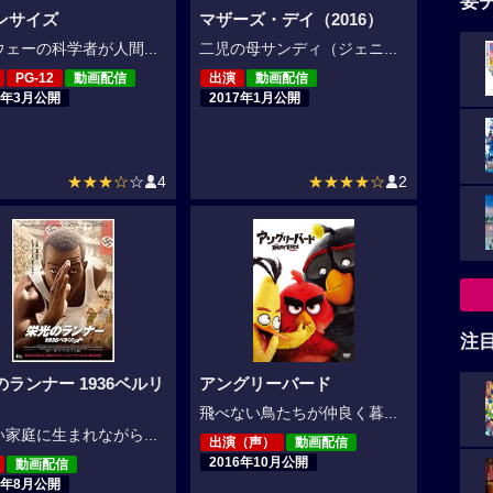
要
ンサイズ
マザーズ・デイ（2016）
ェーの科学者が人間...
二児の母サンディ（ジェニ...
PG-12
動画配信
出演
動画配信
8年3月公開
2017年1月公開
★★★☆
☆
4
★★★★☆
2
注
のランナー 1936ベルリ
アングリーバード
飛べない鳥たちが仲良く暮...
家庭に生まれながら...
出演（声）
動画配信
2016年10月公開
動画配信
6年8月公開