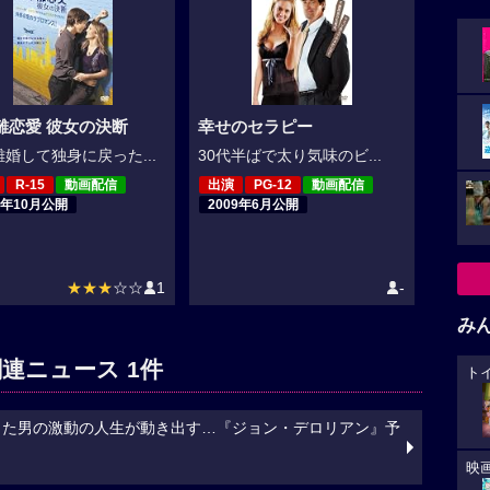
離恋愛 彼女の決断
幸せのセラピー
婚して独身に戻った...
30代半ばで太り気味のビ...
R-15
動画配信
出演
PG-12
動画配信
0年10月公開
2009年6月公開
★★★
☆☆
1
-
み
連ニュース 1件
ト
した男の激動の人生が動き出す…『ジョン・デロリアン』予
映