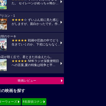
た。 セイレーンがめっちゃ怖か...
プリコン・1
★★★★
☆ ずいぶん前に見た感じ
がしますが、面白かったです。作...
統領のケーキ
★★★★★
戦禍や圧政の中でどう
生きていくのか、下劣にならなく...
の花が咲く丘で、君とまた出会えたら。
★★★★★
NHKラジオ深夜便明日
への言葉,夏の特集は戦争と平...
映画レビュー
目の映画を探す
ターウォーズ
#名探偵コナン