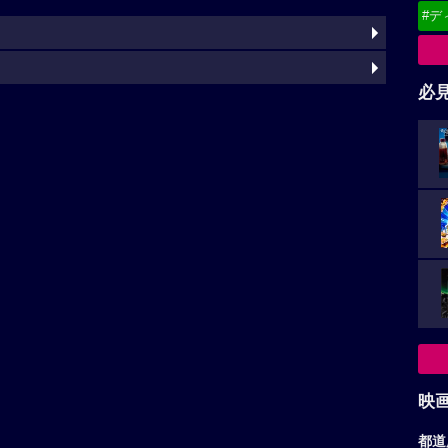
#デ
必
映
都道