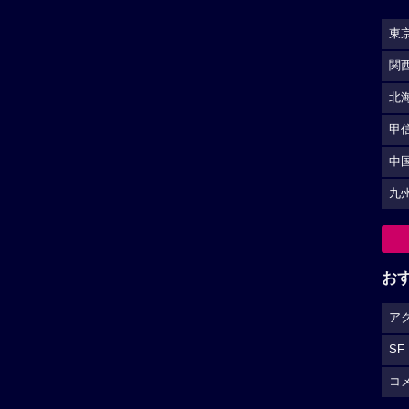
東
関
北
甲
中
九
お
ア
SF
コ