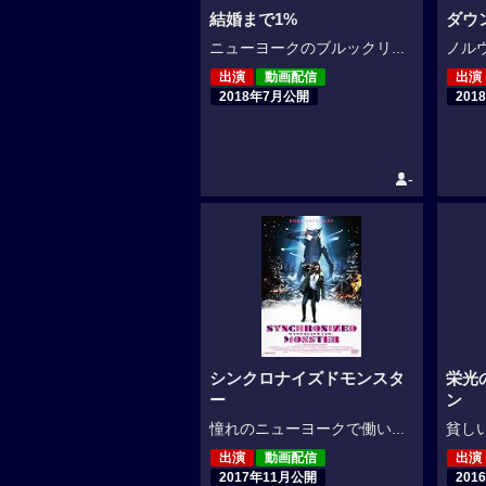
結婚まで1%
ダウ
ニューヨークのブルックリ...
ノルウ
出演
動画配信
出演
2018年7月公開
201
-
シンクロナイズドモンスタ
栄光
ー
ン
憧れのニューヨークで働い...
貧しい
出演
動画配信
出演
2017年11月公開
201