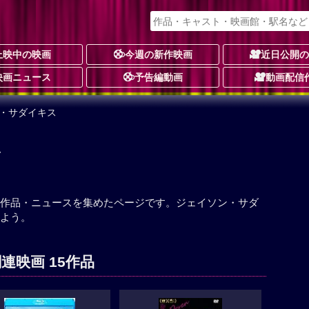
上映中の映画
今週の新作映画
近日公開
映画ニュース
予告編動画
動画配信
ン・サダイキス
ス
作品・ニュースを集めたページです。ジェイソン・サダ
よう。
連映画 15作品