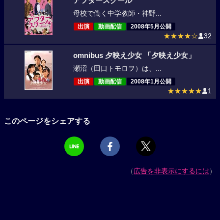
アフタースクール
母校で働く中学教師・神野...
出演
動画配信
2008年5月公開
★★★★☆
32
omnibus 夕映え少女 「夕映え少女」
瀬沼（田口トモロヲ）は、...
出演
動画配信
2008年1月公開
★★★★★
1
このページをシェアする
（
広告を非表示にするには
）