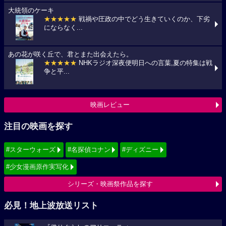
大統領のケーキ
★★★★★
戦禍や圧政の中でどう生きていくのか、下劣
にならなく...
あの花が咲く丘で、君とまた出会えたら。
★★★★★
NHKラジオ深夜便明日への言葉,夏の特集は戦
争と平...
映画レビュー
注目の映画を探す
#スターウォーズ
#名探偵コナン
#ディズニー
#少女漫画原作実写化
シリーズ・映画祭作品を探す
必見！地上波放送リスト