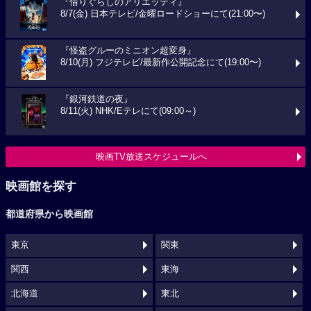
『借りぐらしのアリエッティ』
8/7(金) 日本テレビ/金曜ロードショーにて(21:00〜)
『怪盗グルーのミニオン超変身』
8/10(月) フジテレビ/最新作公開記念にて(19:00〜)
『銀河鉄道の夜』
8/11(火) NHK/Eテレにて(09:00～)
映画TV放送スケジュールへ
映画館を探す
都道府県から映画館
東京
関東
関西
東海
北海道
東北