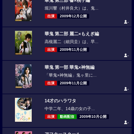
華鬼 第三部 響×桃子編
堀川響（村井良大）は、鬼...
出演
2009年12月公開
-
華鬼 第二部 麗二×もえぎ編
高槻麗二（細貝圭）は、早...
出演
2009年11月公開
-
華鬼 第一部 華鬼×神無編
「華鬼×神無編」鬼ヶ里に...
出演
2009年11月公開
-
14才のハラワタ
中学二年、14歳の女の子...
出演
動画配信
2009年10月公開
-