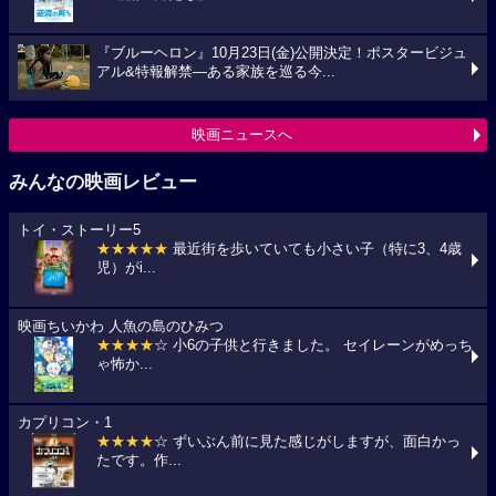
『ブルーヘロン』10月23日(金)公開決定！ポスタービジュ
アル&特報解禁―ある家族を巡る今...
映画ニュースへ
みんなの映画レビュー
トイ・ストーリー5
★★★★★
最近街を歩いていても小さい子（特に3、4歳
児）がi...
映画ちいかわ 人魚の島のひみつ
★★★★
☆ 小6の子供と行きました。 セイレーンがめっち
ゃ怖か...
カプリコン・1
★★★★
☆ ずいぶん前に見た感じがしますが、面白かっ
たです。作...