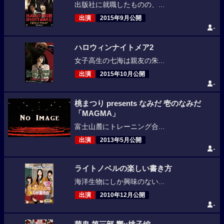
出版社に就職したものの、...
出演
2015年9月公開
-
ハロウィンナイトメア2
女子高生の七海は親友の朱...
出演
2015年10月公開
-
桃まつり presents なみだ 壱のなみだ
「MAGMA」
富士山麓にトレーニング合...
出演
2013年5月公開
-
ライトノベルの楽しい書き方
海洋生物にしか興味のない...
出演
2010年12月公開
-