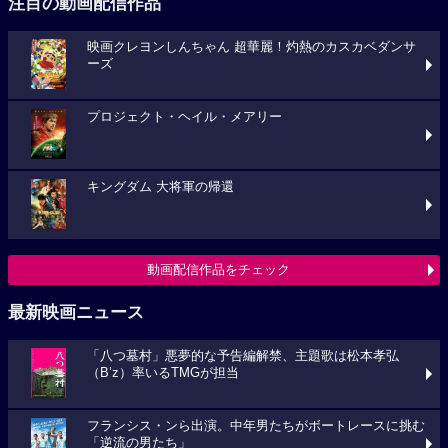
注目の動画配信作品
映画クレヨンしんちゃん 超華麗！灼熱のカスカベダンサ
ーズ
プロジェクト・ヘイル・メアリー
キングダム 大将軍の帰還
動画配信作品をチェック
最新映画ニュース
「八つ墓村」悪夢的な予告編解禁、主題歌は松本孝弘
（B’z）率いるTMGが担当
フランシス・ンら出演。中年男たちがボートレースに挑む
「逆流の男たち」