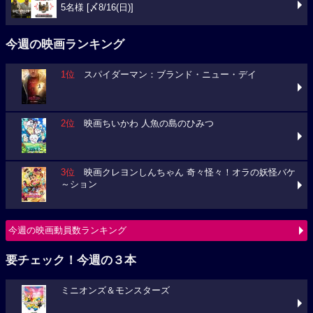
5名様 [〆8/16(日)]
今週の映画ランキング
1位
スパイダーマン：ブランド・ニュー・デイ
2位
映画ちいかわ 人魚の島のひみつ
3位
映画クレヨンしんちゃん 奇々怪々！オラの妖怪バケ
～ション
今週の映画動員数ランキング
要チェック！今週の３本
ミニオンズ＆モンスターズ