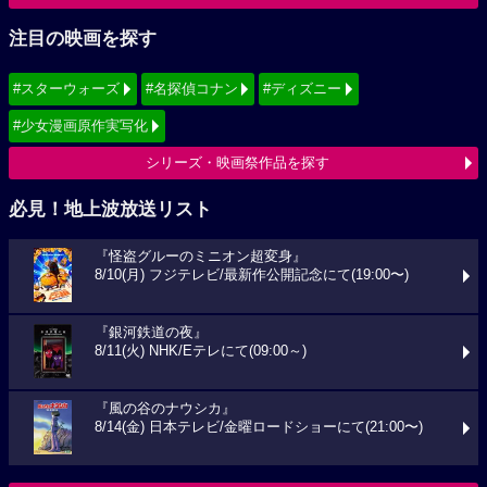
注目の映画を探す
#スターウォーズ
#名探偵コナン
#ディズニー
#少女漫画原作実写化
シリーズ・映画祭作品を探す
必見！地上波放送リスト
『怪盗グルーのミニオン超変身』
8/10(月) フジテレビ/最新作公開記念にて(19:00〜)
『銀河鉄道の夜』
8/11(火) NHK/Eテレにて(09:00～)
『風の谷のナウシカ』
8/14(金) 日本テレビ/金曜ロードショーにて(21:00〜)