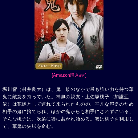
[Amazon購入
]
(PR)
堀川響（村井良大）は、鬼一族のなかで最も強い力を持つ華
鬼に敵意を持っていた。神無の親友・土佐塚桃子（加護亜
依）は花嫁として連れて来られたものの、平凡な容姿のため
相手の鬼に捨てられ、ほかの鬼からも相手にされずにいる。
そんな桃子は、次第に響に惹かれ始める。響は桃子を利用し
て、華鬼の失脚を企む。