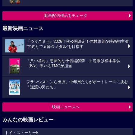
動画配信作品をチェック
最新映画ニュース
『つりこまち』2026年秋公開決定！仲村悠菜が映画初主演
で“釣りで五輪金メダル”を目指す
「八つ墓村」悪夢的な予告編解禁、主題歌は松本孝弘
（B’z）率いるTMGが担当
フランシス・ンら出演。中年男たちがボートレースに挑む
「逆流の男たち」
映画ニュースへ
みんなの映画レビュー
トイ・ストーリー5