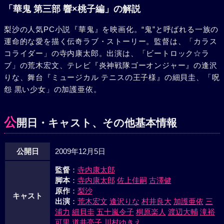
「華鬼 第三部 響×桃子編」の解説
梨沙の人気PC小説『華鬼』を映画化。“鬼”と呼ばれる一族の
運命的な愛を描く伝奇ラブ・ストーリー。監督は、「カラス
コライダー」の寺内康太郎。出演は、「ビートロック☆ラ
ブ」の荒木宏文、テレビ『炎神戦隊ゴーオンジャー』の逢沢
りな、舞台『ミュージカル テニスの王子様』の細貝圭、「呪
怨 黒い少女」の加護亜依。
公
開日・キャスト、その他基本情報
公開日
2009年12月5日
監督
：
寺内康太郎
脚本
：
寺内康太郎
佐上佳嗣
古澤健
原作
：
梨沙
キャスト
出演
：
荒木宏文
逢沢りな
村井良大
加護亜依
三
浦力
細貝圭
五十嵐令子
桐原楽人
渡辺大輔
滝裕
可里
道井亮子
川村ゆきえ