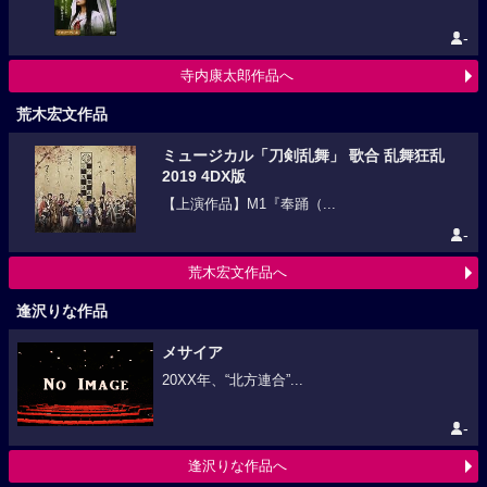
-
寺内康太郎作品へ
荒木宏文作品
ミュージカル「刀剣乱舞」 歌合 乱舞狂乱
2019 4DX版
【上演作品】M1『奉踊（...
-
荒木宏文作品へ
逢沢りな作品
メサイア
20XX年、“北方連合”...
-
逢沢りな作品へ