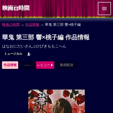
映画の時間
→
作品情報
→ 華鬼 第三部 響×桃子編
華鬼 第三部 響×桃子編 作品情報
はなおにだいさんぶひびきももこへん
ミュージカル
-
作品情報
------
レビュー
動画配信