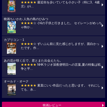
★★★★★
最近街を歩いていても小さい子（特に3、4歳
児）がi...
映画ちいかわ 人魚の島のひみつ
★★★★
☆ 小6の子供と行きました。 セイレーンがめっち
ゃ怖か...
カプリコン・1
★★★★
☆ ずいぶん前に見た感じがしますが、面白かっ
たです。作...
あの花が咲く丘で、君とまた出会えたら。
★★★★★
NHKラジオ深夜便明日への言葉,夏の特集は戦
争と平...
オールド・オーク
★★★★★
素直にいい作品だったと思います。 それにし
ても、永...
映画レビュー