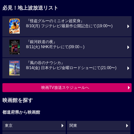
必見！地上波放送リスト
『怪盗グルーのミニオン超変身』
8/10(月) フジテレビ/最新作公開記念にて(19:00〜)
『銀河鉄道の夜』
8/11(火) NHK/Eテレにて(09:00～)
『風の谷のナウシカ』
8/14(金) 日本テレビ/金曜ロードショーにて(21:00〜)
映画TV放送スケジュールへ
映画館を探す
都道府県から映画館
東京
関東