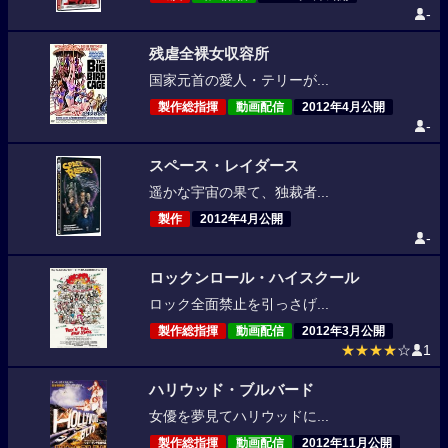
-
残虐全裸女収容所
国家元首の愛人・テリーが...
製作総指揮
動画配信
2012年4月公開
-
スペース・レイダース
遥かな宇宙の果て、独裁者...
製作
2012年4月公開
-
ロックンロール・ハイスクール
ロック全面禁止を引っさげ...
製作総指揮
動画配信
2012年3月公開
★★★★
☆
1
ハリウッド・ブルバード
女優を夢見てハリウッドに...
製作総指揮
動画配信
2012年11月公開