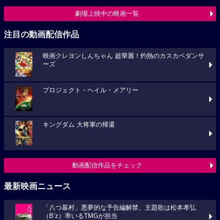
劇場上映中の映画一覧
注目の動画配信作品
映画クレヨンしんちゃん 超華麗！灼熱のカスカベダンサ
ーズ
プロジェクト・ヘイル・メアリー
キングダム 大将軍の帰還
動画配信作品をチェック
最新映画ニュース
「八つ墓村」悪夢的な予告編解禁、主題歌は松本孝弘
（B’z）率いるTMGが担当