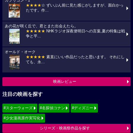
カプリコン・1
★★★★
☆ ずいぶん前に見た感じがしますが、面白かっ
たです。作...
あの花が咲く丘で、君とまた出会えたら。
★★★★★
NHKラジオ深夜便明日への言葉,夏の特集は戦
争と平...
オールド・オーク
★★★★★
素直にいい作品だったと思います。 それにし
ても、永...
映画レビュー
注目の映画を探す
#スターウォーズ
#名探偵コナン
#ディズニー
#少女漫画原作実写化
シリーズ・映画祭作品を探す