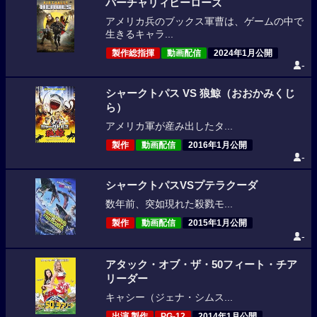
バーチャリィヒーローズ
アメリカ兵のブックス軍曹は、ゲームの中で
生きるキャラ...
製作総指揮
動画配信
2024年1月公開
-
シャークトパス VS 狼鯨（おおかみくじ
ら）
アメリカ軍が産み出したタ...
製作
動画配信
2016年1月公開
-
シャークトパスVSプテラクーダ
数年前、突如現れた殺戮モ...
製作
動画配信
2015年1月公開
-
アタック・オブ・ザ・50フィート・チア
リーダー
キャシー（ジェナ・シムス...
出演,製作
PG-12
2014年1月公開