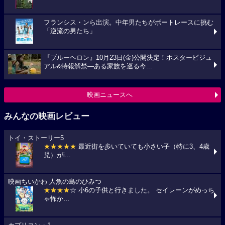
フランシス・ンら出演。中年男たちがボートレースに挑む
「逆流の男たち」
『ブルーヘロン』10月23日(金)公開決定！ポスタービジュ
アル&特報解禁―ある家族を巡る今...
映画ニュースへ
みんなの映画レビュー
トイ・ストーリー5
★★★★★
最近街を歩いていても小さい子（特に3、4歳
児）がi...
映画ちいかわ 人魚の島のひみつ
★★★★
☆ 小6の子供と行きました。 セイレーンがめっち
ゃ怖か...