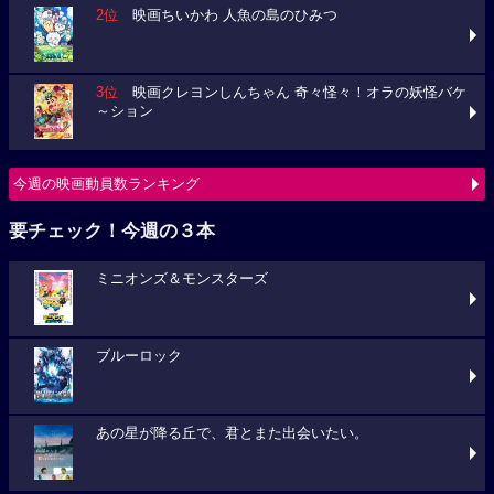
2位
映画ちいかわ 人魚の島のひみつ
3位
映画クレヨンしんちゃん 奇々怪々！オラの妖怪バケ
～ション
今週の映画動員数ランキング
要チェック！今週の３本
ミニオンズ＆モンスターズ
ブルーロック
あの星が降る丘で、君とまた出会いたい。