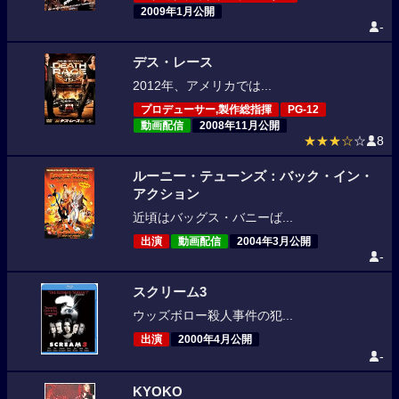
2009年1月公開
-
デス・レース
2012年、アメリカでは...
プロデューサー,製作総指揮
PG-12
動画配信
2008年11月公開
★★★☆
☆
8
ルーニー・テューンズ：バック・イン・
アクション
近頃はバッグス・バニーば...
出演
動画配信
2004年3月公開
-
スクリーム3
ウッズボロー殺人事件の犯...
出演
2000年4月公開
-
KYOKO