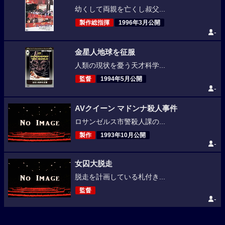
幼くして両親を亡くし叔父...
製作総指揮
1996年3月公開
-
金星人地球を征服
人類の現状を憂う天才科学...
監督
1994年5月公開
-
AVクイーン マドンナ殺人事件
ロサンゼルス市警殺人課の...
製作
1993年10月公開
-
女囚大脱走
脱走を計画している札付き...
監督
-