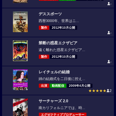
-
デススポーツ
西暦3000年、世界はニ...
製作
2012年10月公開
-
禁断の惑星エクザビア
遠く離れた惑星エクザビア...
製作
2012年10月公開
-
レイチェルの結婚
姉の結婚式を二日後に控え...
出演
動画配信
2009年4月公開
★★★★★
2
サーチャーズ 2.0
南カリフォルニアでは、時...
エグゼクティブプロデューサー