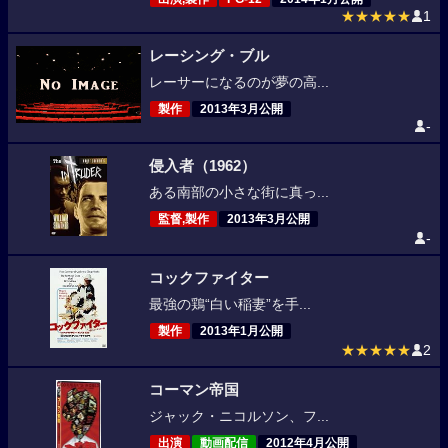
★★★★★
1
レーシング・ブル
レーサーになるのが夢の高...
製作
2013年3月公開
-
侵入者（1962）
ある南部の小さな街に真っ...
監督,製作
2013年3月公開
-
コックファイター
最強の鶏“白い稲妻”を手...
製作
2013年1月公開
★★★★★
2
コーマン帝国
ジャック・ニコルソン、フ...
出演
動画配信
2012年4月公開