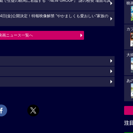
で生徒の騎馬に君臨する『NEW GROUP』“謎の校長”場面写真
映
4日(金)公開決定！特報映像解禁 “やかましくも愛おしい”家族の
カ
映画ニュース一覧へ
大
あ
注