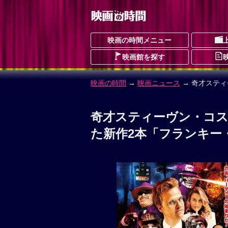
映画の時間メニュー
映画館を探す
映画の時間
→
映画ニュース
→ 奇才ステ
奇才スティーヴン・コ
た新作2本「フランキー