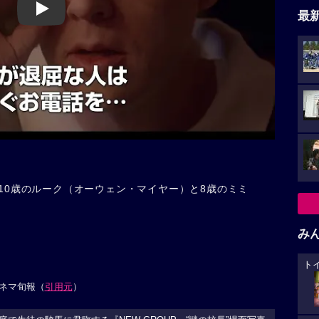
Play
最
10歳のルーク（オーウェン・マイヤー）と8歳のミミ
み
ト
ネマ旬報（
引用元
）