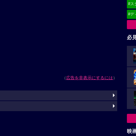
#ス
#デ
必
（
広告を非表示にするには
）
映