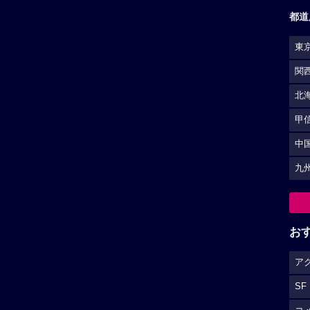
都道
東
関
北
甲
中
九
お
ア
SF