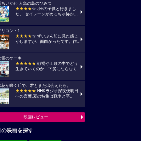
画ちいかわ 人魚の島のひみつ
★★★★
☆ 小6の子供と行きまし
た。 セイレーンがめっちゃ怖か...
プリコン・1
★★★★
☆ ずいぶん前に見た感じ
がしますが、面白かったです。作...
統領のケーキ
★★★★★
戦禍や圧政の中でどう
生きていくのか、下劣にならなく...
の花が咲く丘で、君とまた出会えたら。
★★★★★
NHKラジオ深夜便明日
への言葉,夏の特集は戦争と平...
映画レビュー
目の映画を探す