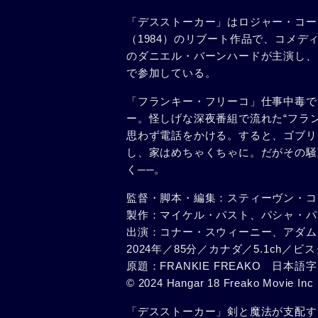
「デスストーカー」はロジャー・コー
（1984）のリブート作品で、コメデ
のダニエル・バーンハードが主演し、
で参加している。
「フランキー・フリーコ」仕事中毒で
ー。怪しげな深夜番組で流れた“フラ
思わず電話をかける。すると、ゴブリ
し、家はめちゃくちゃに。だがその騒
く──。
監督・脚本・編集：スティーヴン・コ
製作：マイケル・パスト、パシャ・パ
出演：コナー・スウィーニー、アダム
2024年／85分／カナダ／5.1ch／ビ
原題：FRANKIE FREAKO 日
© 2024 Hangar 18 Freako Movie Inc
「デスストーカー」剣と魔法が支配す