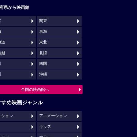
府県から映画館
京
関東
西
東海
海道
東北
信越
北陸
国
四国
州
沖縄
全国の映画館へ
すすめ映画ジャンル
クション
アニメーション
キッズ