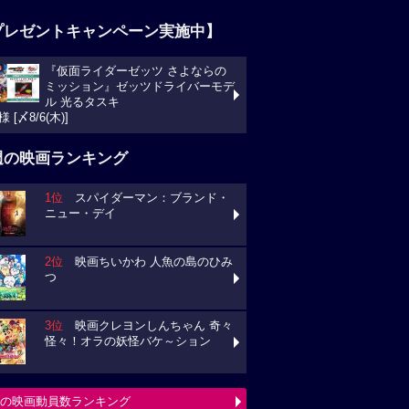
プレゼントキャンペーン実施中】
『仮面ライダーゼッツ さよならの
ミッション』ゼッツドライバーモデ
ル 光るタスキ
様 [〆8/6(木)]
週の映画ランキング
1位
スパイダーマン：ブランド・
ニュー・デイ
2位
映画ちいかわ 人魚の島のひみ
つ
3位
映画クレヨンしんちゃん 奇々
怪々！オラの妖怪バケ～ション
の映画動員数ランキング