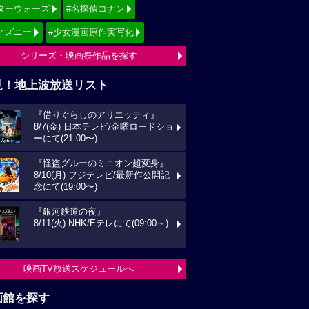
ターウォーズ
#名探偵コナン
ィズニー
#少女漫画原作実写化
シリーズ・映画祭作品を探す
見！地上波放送リスト
『借りぐらしのアリエッティ』
8/7(金) 日本テレビ/金曜ロードショ
ーにて(21:00〜)
『怪盗グルーのミニオン超変身』
8/10(月) フジテレビ/最新作公開記
念にて(19:00〜)
『銀河鉄道の夜』
8/11(火) NHK/Eテレにて(09:00～)
映画TV放送スケジュールへ
画館を探す