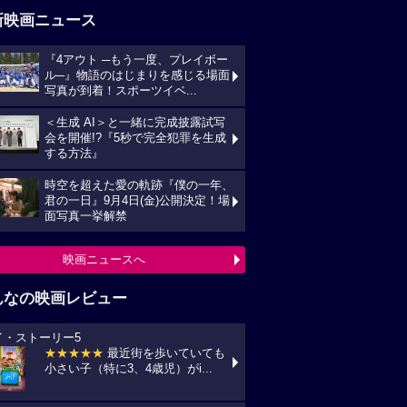
新映画ニュース
『4アウト ─もう一度、プレイボー
ル─』物語のはじまりを感じる場面
写真が到着！スポーツイベ...
＜生成 AI＞と一緒に完成披露試写
会を開催!?『5秒で完全犯罪を生成
する方法』
時空を超えた愛の軌跡『僕の一年、
君の一日』9月4日(金)公開決定！場
面写真一挙解禁
映画ニュースへ
んなの映画レビュー
イ・ストーリー5
★★★★★
最近街を歩いていても
小さい子（特に3、4歳児）がi...