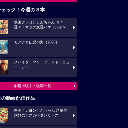
チェック！今週の３本
映画クレヨンしんちゃん 奇々
怪々！オラの妖怪バケ～ション
モアナと伝説の海（2026）
スパイダーマン：ブランド・ニュ
ー・デイ
劇場上映中の映画一覧
目の動画配信作品
映画クレヨンしんちゃん 超華麗！
灼熱のカスカベダンサーズ