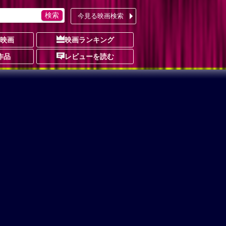
今見る映画検索
の映画
映画ランキング
作品
レビューを読む