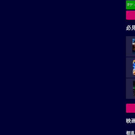
#デ
必
映
都道