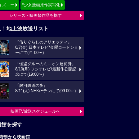
ィズニー
#少女漫画原作実写化
シリーズ・映画祭作品を探す
見！地上波放送リスト
『借りぐらしのアリエッティ』
8/7(金) 日本テレビ/金曜ロードショ
ーにて(21:00〜)
『怪盗グルーのミニオン超変身』
8/10(月) フジテレビ/最新作公開記
念にて(19:00〜)
『銀河鉄道の夜』
8/11(火) NHK/Eテレにて(09:00～)
映画TV放送スケジュールへ
画館を探す
府県から映画館