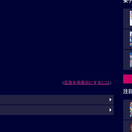
要
（
広告を非表示にするには
）
注