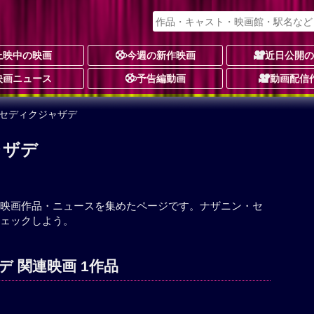
上映中の映画
今週の新作映画
近日公開
映画ニュース
予告編動画
動画配信
・セディクジャザデ
ャザデ
映画作品・ニュースを集めたページです。ナザニン・セ
ェックしよう。
 関連映画 1作品