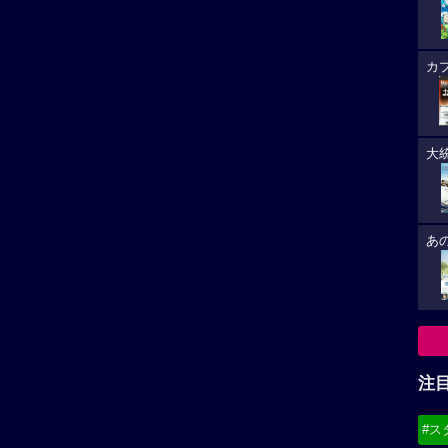
カ
大
あ
注
#ス