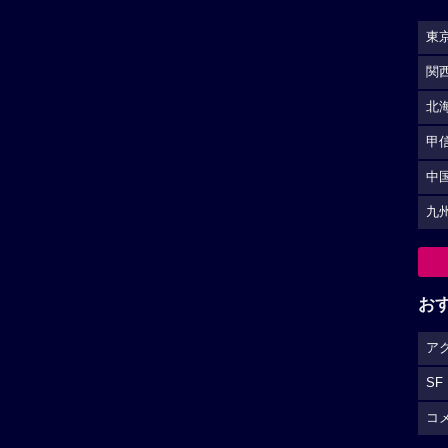
東
関
北
甲
中
九
お
ア
SF
コ