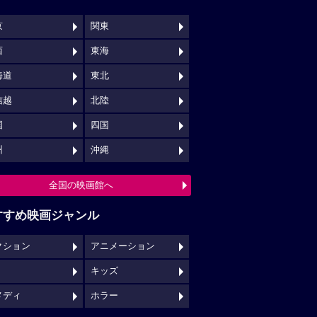
京
関東
西
東海
海道
東北
信越
北陸
国
四国
州
沖縄
全国の映画館へ
すすめ映画ジャンル
クション
アニメーション
キッズ
メディ
ホラー