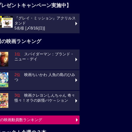
プレゼントキャンペーン実施中】
『グレイ・ミッション』アクリルス
タンド
5名様 [〆8/16(日)]
週の映画ランキング
1位
スパイダーマン：ブランド・
ニュー・デイ
2位
映画ちいかわ 人魚の島のひみ
つ
3位
映画クレヨンしんちゃん 奇々
怪々！オラの妖怪バケ～ション
の映画動員数ランキング