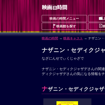
映画の時間メニュー
映画館を探す
映画の時間
→
映画キャスト
→ ナザニン
ナザニン・セディクジ
なざにんせでぃくじゃざで
ナザニン・セディクジャザデさんの関連
ディクジャザデさんの気になる情報をチ
ナ
ザニン・セディクジャザデ