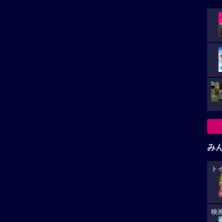
み
ト
映