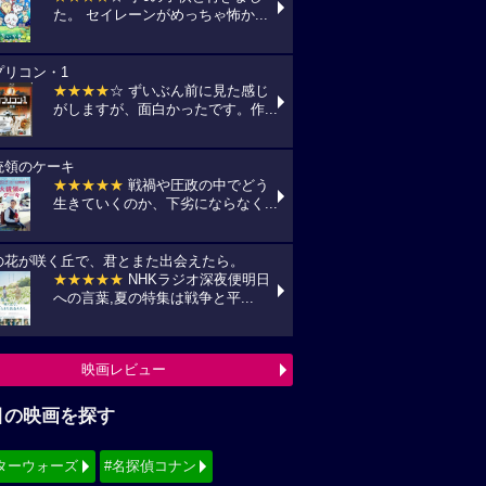
た。 セイレーンがめっちゃ怖か...
プリコン・1
★★★★
☆ ずいぶん前に見た感じ
がしますが、面白かったです。作...
統領のケーキ
★★★★★
戦禍や圧政の中でどう
生きていくのか、下劣にならなく...
の花が咲く丘で、君とまた出会えたら。
★★★★★
NHKラジオ深夜便明日
への言葉,夏の特集は戦争と平...
映画レビュー
目の映画を探す
ターウォーズ
#名探偵コナン