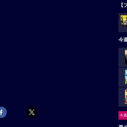
【
今
今週