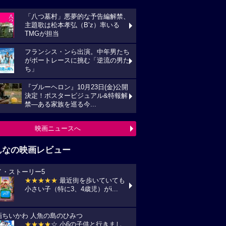
「八つ墓村」悪夢的な予告編解禁、
主題歌は松本孝弘（B’z）率いる
TMGが担当
フランシス・ンら出演。中年男たち
がボートレースに挑む「逆流の男た
ち」
『ブルーヘロン』10月23日(金)公開
決定！ポスタービジュアル&特報解
禁―ある家族を巡る今...
映画ニュースへ
んなの映画レビュー
イ・ストーリー5
★★★★★
最近街を歩いていても
小さい子（特に3、4歳児）がi...
画ちいかわ 人魚の島のひみつ
★★★★
☆ 小6の子供と行きまし