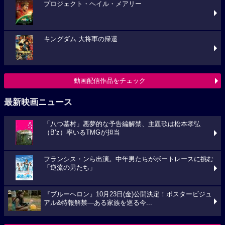
プロジェクト・ヘイル・メアリー
キングダム 大将軍の帰還
動画配信作品をチェック
最新映画ニュース
「八つ墓村」悪夢的な予告編解禁、主題歌は松本孝弘
（B’z）率いるTMGが担当
フランシス・ンら出演。中年男たちがボートレースに挑む
「逆流の男たち」
『ブルーヘロン』10月23日(金)公開決定！ポスタービジュ
アル&特報解禁―ある家族を巡る今...