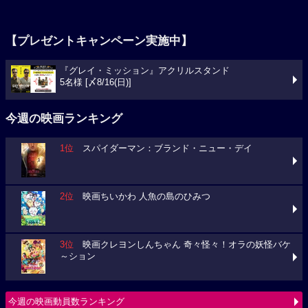
【プレゼントキャンペーン実施中】
『グレイ・ミッション』アクリルスタンド
5名様 [〆8/16(日)]
今週の映画ランキング
1位
スパイダーマン：ブランド・ニュー・デイ
2位
映画ちいかわ 人魚の島のひみつ
3位
映画クレヨンしんちゃん 奇々怪々！オラの妖怪バケ
～ション
今週の映画動員数ランキング