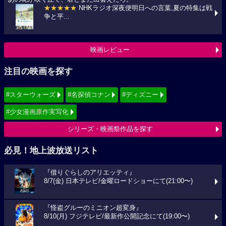
★★★★★
NHKラジオ深夜便明日への言葉,夏の特集は戦
争と平...
映画レビュー
注目の映画を探す
#スターウォーズ
#名探偵コナン
#ディズニー
#少女漫画原作実写化
シリーズ・映画祭作品を探す
必見！地上波放送リスト
『借りぐらしのアリエッティ』
8/7(金) 日本テレビ/金曜ロードショーにて(21:00〜)
『怪盗グルーのミニオン超変身』
8/10(月) フジテレビ/最新作公開記念にて(19:00〜)