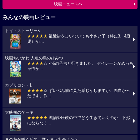
映画ニュースへ
みんなの映画レビュー
トイ・ストーリー5
★★★★★
最近街を歩いていても小さい子（特に3、4歳
児）がi...
映画ちいかわ 人魚の島のひみつ
★★★★
☆ 小6の子供と行きました。 セイレーンがめっち
ゃ怖か...
カプリコン・1
★★★★
☆ ずいぶん前に見た感じがしますが、面白かっ
たです。作...
大統領のケーキ
★★★★★
戦禍や圧政の中でどう生きていくのか、下劣
にならなく...
あの花が咲く丘で、君とまた出会えたら。