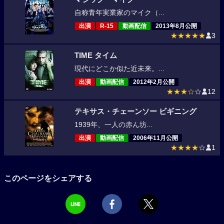
自称青年実業家のマイク（...
出演
R-15
動画配信
2013年8月公開
★★★★★
3
TIME タイム
現代にどこか似た近未来。...
出演
動画配信
2012年2月公開
★★★☆
☆
12
テキサス・チェーンソー ビギニング
1939年、一人の赤ん坊...
出演
動画配信
2006年11月公開
★★★★
☆
1
このページをシェアする