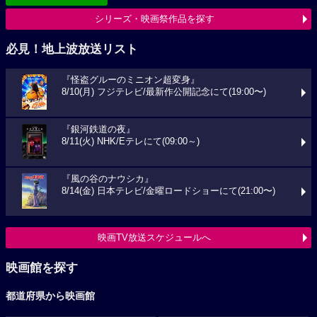
シリーズ・映画祭作品を探す
必見！地上波放送リスト
『怪盗グルーのミニオン超変身』
8/10(月) フジテレビ/最新作公開記念にて(19:00〜)
『銀河鉄道の夜』
8/11(火) NHK/Eテレにて(09:00～)
『風の谷のナウシカ』
8/14(金) 日本テレビ/金曜ロードショーにて(21:00〜)
映画TV放送スケジュールへ
映画館を探す
都道府県から映画館