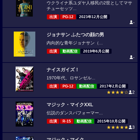
ウクライナ系ユダヤ人移民の2世としてマサ
チューセッツ...
出演
PG-12
2023年12月公開
-
ジョナサン ふたつの顔の男
内向的な青年ジョナサン（...
出演
動画配信
2019年6月公開
-
ナイスガイズ！
1970年代、ロサンゼル...
出演
PG-12
動画配信
2017年2月公開
★★★★☆
2
マジック・マイクXXL
伝説のダンスパフォーマー...
出演
R-15
動画配信
2015年10月公開
★★★★★
3
マジック・マイク