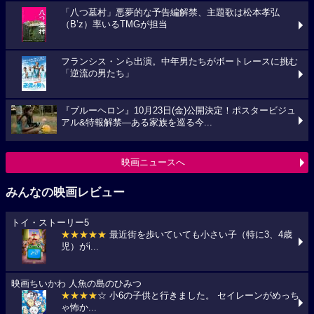
「八つ墓村」悪夢的な予告編解禁、主題歌は松本孝弘
（B’z）率いるTMGが担当
フランシス・ンら出演。中年男たちがボートレースに挑む
「逆流の男たち」
『ブルーヘロン』10月23日(金)公開決定！ポスタービジュ
アル&特報解禁―ある家族を巡る今...
映画ニュースへ
みんなの映画レビュー
トイ・ストーリー5
★★★★★
最近街を歩いていても小さい子（特に3、4歳
児）がi...
映画ちいかわ 人魚の島のひみつ
★★★★
☆ 小6の子供と行きました。 セイレーンがめっち
ゃ怖か...