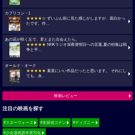
カプリコン・1
★★★★
☆ ずいぶん前に見た感じがしますが、面白かっ
たです。作...
あの花が咲く丘で、君とまた出会えたら。
★★★★★
NHKラジオ深夜便明日への言葉,夏の特集は戦
争と平...
オールド・オーク
★★★★★
素直にいい作品だったと思います。 それにし
ても、永...
映画レビュー
注目の映画を探す
#スターウォーズ
#名探偵コナン
#ディズニー
#少女漫画原作実写化