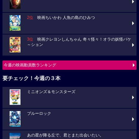
2位
映画ちいかわ 人魚の島のひみつ
3位
映画クレヨンしんちゃん 奇々怪々！オラの妖怪バケ
～ション
今週の映画動員数ランキング
要チェック！今週の３本
ミニオンズ＆モンスターズ
ブルーロック
あの星が降る丘で、君とまた出会いたい。