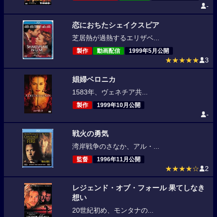
-
恋におちたシェイクスピア
芝居熱が過熱するエリザベ...
製作
動画配信
1999年5月公開
★★★★★
3
娼婦ベロニカ
1583年、ヴェネチア共...
製作
1999年10月公開
-
戦火の勇気
湾岸戦争のさなか、アル・...
監督
1996年11月公開
★★★★☆
2
レジェンド・オブ・フォール 果てしなき
想い
20世紀初め、モンタナの...