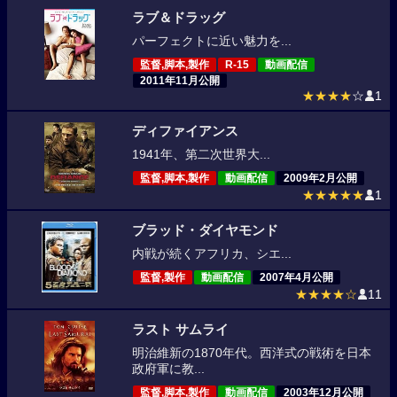
ラブ＆ドラッグ
パーフェクトに近い魅力を...
監督,脚本,製作
R-15
動画配信
2011年11月公開
★★★★
☆
1
ディファイアンス
1941年、第二次世界大...
監督,脚本,製作
動画配信
2009年2月公開
★★★★★
1
ブラッド・ダイヤモンド
内戦が続くアフリカ、シエ...
監督,製作
動画配信
2007年4月公開
★★★★☆
11
ラスト サムライ
明治維新の1870年代。西洋式の戦術を日本
政府軍に教...
監督,脚本,製作
動画配信
2003年12月公開