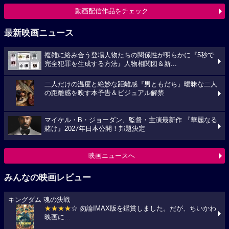
動画配信作品をチェック
最新映画ニュース
複雑に絡み合う登場人物たちの関係性が明らかに『5秒で
完全犯罪を生成する方法』人物相関図＆新...
二人だけの温度と絶妙な距離感『男ともだち』曖昧な二人
の距離感を映す本予告＆ビジュアル解禁
マイケル・B・ジョーダン、監督・主演最新作 『華麗なる
賭け』2027年日本公開！邦題決定
映画ニュースへ
みんなの映画レビュー
キングダム 魂の決戦
★★★★
☆ 勿論IMAX版を鑑賞しました。だが、ちいかわ
映画に...