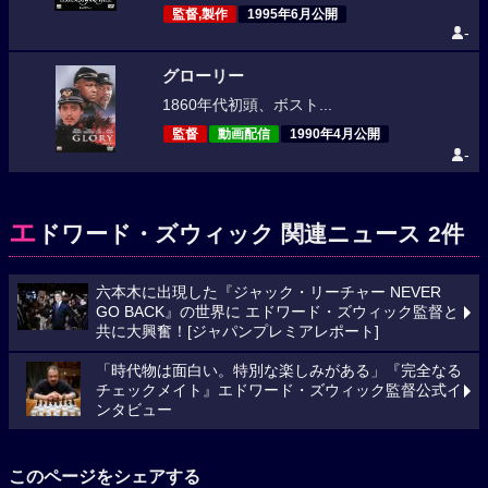
監督,製作
1995年6月公開
-
グローリー
1860年代初頭、ボスト...
監督
動画配信
1990年4月公開
-
エ
ドワード・ズウィック 関連ニュース 2件
六本木に出現した『ジャック・リーチャー NEVER
GO BACK』の世界に エドワード・ズウィック監督と
共に大興奮！[ジャパンプレミアレポート]
「時代物は面白い。特別な楽しみがある」『完全なる
チェックメイト』エドワード・ズウィック監督公式イ
ンタビュー
このページをシェアする