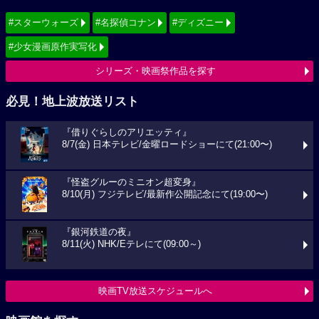
#スターウォーズ
#名探偵コナン
#ディズニー
#少女漫画原作実写化
シリーズ・映画祭作品を探す
必見！地上波放送リスト
『借りぐらしのアリエッティ』
8/7(金) 日本テレビ/金曜ロードショーにて(21:00〜)
『怪盗グルーのミニオン超変身』
8/10(月) フジテレビ/最新作公開記念にて(19:00〜)
『銀河鉄道の夜』
8/11(火) NHK/Eテレにて(09:00～)
映画TV放送スケジュールへ