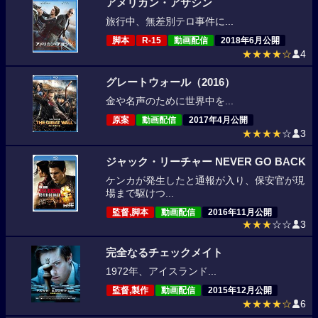
アメリカン・アサシン
旅行中、無差別テロ事件に...
脚本
R-15
動画配信
2018年6月公開
★★★★☆
4
グレートウォール（2016）
金や名声のために世界中を...
原案
動画配信
2017年4月公開
★★★★
☆
3
ジャック・リーチャー NEVER GO BACK
ケンカが発生したと通報が入り、保安官が現
場まで駆けつ...
監督,脚本
動画配信
2016年11月公開
★★★
☆☆
3
完全なるチェックメイト
1972年、アイスランド...
監督,製作
動画配信
2015年12月公開
★★★★☆
6