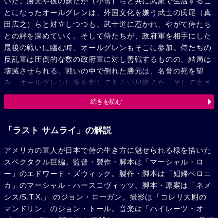
いた。勝元や彼の妹たか（小雪）らと共に武家で生活するこ
とになったオールグレンは、外国文化を嫌う武士の氏尾（真
田広之）らと対立しつつも、武士道に惹かれ、やがて侍たち
との絆を深めていく。そして侍たちが、政府軍を相手にした
最後の戦いに臨む時、オールグレンもそこに参加。侍たちの
反乱軍は圧倒的な数の政府軍に対し善戦するものの、結局は
壊滅させられる。戦いの中で倒れた勝元は、名誉の死を望
み、オールグレンに腹を刺してもらい息絶えた。そして生き
残ったオールグレンは、亡き勝元の刀を明治天皇（中村七之
続きを読む
助）の下に届けるのだった。
「ラスト サムライ」の解説
アメリカの軍人が日本で侍の生き方に魅せられる様を描いた
スペクタクル巨編。監督・製作・脚本は「マーシャル・ロ
ー」のエドワード・ズウィック。製作・脚本は「娼婦ベロニ
カ」のマーシャル・ハースコヴィッツ。脚本・原案は「ネメ
シス/S.T.X.」 のジョン・ローガン。撮影は「コレリ大尉の
マンドリン」のジョン・トール。音楽は「パイレーツ・オ