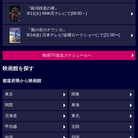
『銀河鉄道の夜』
8/11(火) NHK/Eテレにて(09:00～)
『風の谷のナウシカ』
8/14(金) 日本テレビ/金曜ロードショーにて(21:00〜)
映画TV放送スケジュールへ
映画館を探す
都道府県から映画館
東京
関東
関西
東海
北海道
東北
甲信越
北陸
中国
四国