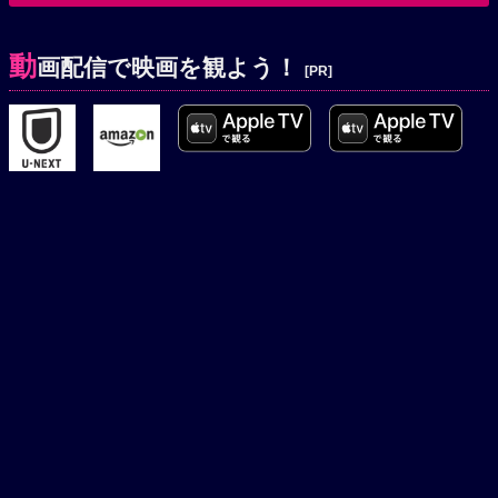
動
画配信で映画を観よう！
[PR]