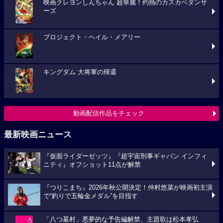
映画クレヨンしんちゃん 超華麗！灼熱のカスカベダンサ
ーズ
プロジェクト・ヘイル・メアリー
キングダム 大将軍の帰還
動画配信作品をチェック
最新映画ニュース
『仮面ライダーゼッツ』『超宇宙刑事ギャバン インフィ
ニティ』オフショット11点が解禁
『つりこまち』2026年秋公開決定！仲村悠菜が映画初主演
で“釣りで五輪金メダル”を目指す
「八つ墓村」悪夢的な予告編解禁、主題歌は松本孝弘