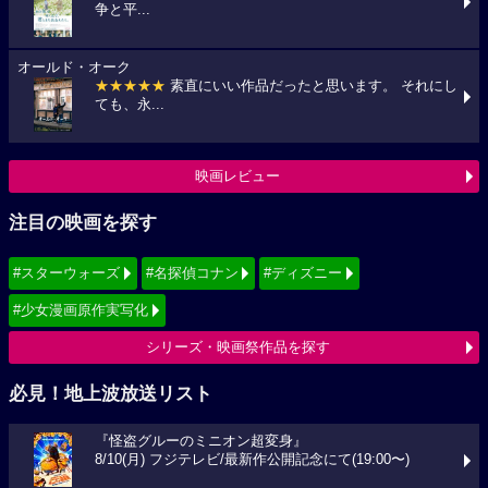
争と平...
オールド・オーク
★★★★★
素直にいい作品だったと思います。 それにし
ても、永...
映画レビュー
注目の映画を探す
#スターウォーズ
#名探偵コナン
#ディズニー
#少女漫画原作実写化
シリーズ・映画祭作品を探す
必見！地上波放送リスト
『怪盗グルーのミニオン超変身』
8/10(月) フジテレビ/最新作公開記念にて(19:00〜)