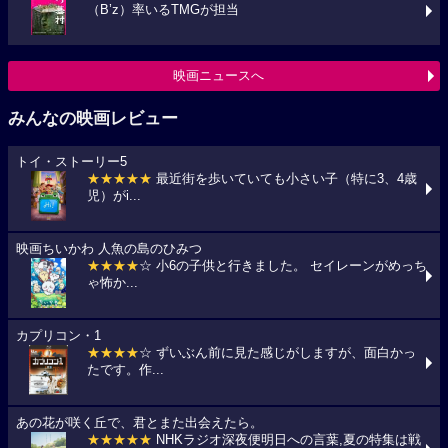
（B’z）率いるTMGが担当
映画ニュースへ
みんなの映画レビュー
トイ・ストーリー5
★★★★★
最近街を歩いていても小さい子（特に3、4歳
児）がi...
映画ちいかわ 人魚の島のひみつ
★★★★
☆ 小6の子供と行きました。 セイレーンがめっち
ゃ怖か...
カプリコン・1
★★★★
☆ ずいぶん前に見た感じがしますが、面白かっ
たです。作...
あの花が咲く丘で、君とまた出会えたら。
★★★★★
NHKラジオ深夜便明日への言葉,夏の特集は戦