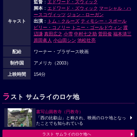
監督
：
エドワード・ズウィック
脚本
：
エドワード・ズウィック
マーシャル・ハ
ースコヴィッツ
ジョン・ローガン
キャスト
出演
：
トム・クルーズ
ティモシー・スポール
ビリー・コノリー
トニー・ゴールドウィン
渡
辺謙
真田広之
小雪
中村七之助
菅田俊
福本清三
原田眞人
小山田シン
池松壮亮
配給
ワーナー・ブラザース映画
制作国
アメリカ（2003）
上映時間
154分
ラ
スト サムライのロケ地
書写山圓教寺（円教寺）
「西の比叡山」と称され、映画のロケ地となっ
たことでも知られている
ラスト サムライのロケ地へ