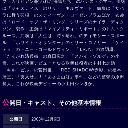
ブ・カリビアン/呪われた海賊たち」のハンス・ジマー。美術
は「ジャスティス」のリリー・キルヴァート。編集は「サハ
ラに舞う羽根」のスティーヴン・ローゼンブラムほか。衣裳
は「ロード・オブ・ザ・リング」シリーズのナイラ・ディク
ソン。製作・主演は「マイノリティ・リポート」のトム・ク
ルーズ。共演は「人生は、時々晴れ」のティモシー・スポー
ル、「ホワイト・オランダー」のビリー・コノリー、「ケイ
ティ」のトニー・ゴールドウィン、「T.R.Y.」の渡辺謙、
「たそがれ清兵衛」の真田広之、「スパイ・ゾルゲ」の小
雪、これが映画デビューとなる歌舞伎役者の中村七之助、
「キル・ビル」の菅田俊、「RED SHADOW/赤影」の福本
清三、「突入せよ！『あさま山荘』事件」などの監督の原田
眞人、これが映画デビューの小山田シンほか。
公
開日・キャスト、その他基本情報
公開日
2003年12月6日