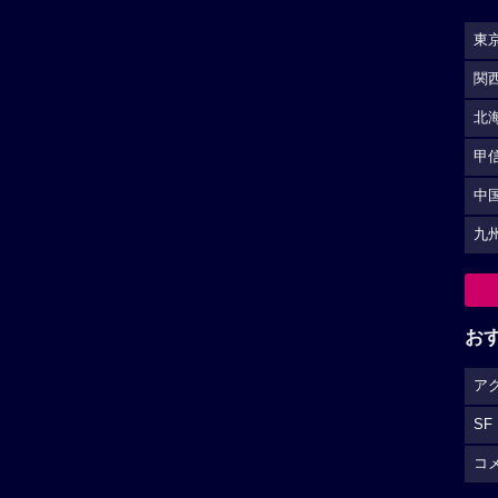
東
関
北
甲
中
九
お
ア
SF
コ