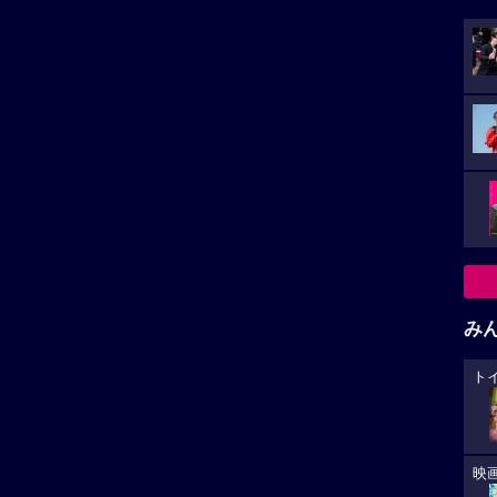
み
ト
映