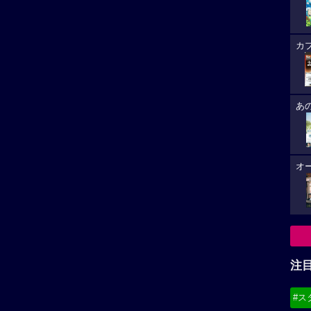
カ
あ
オ
注
#ス