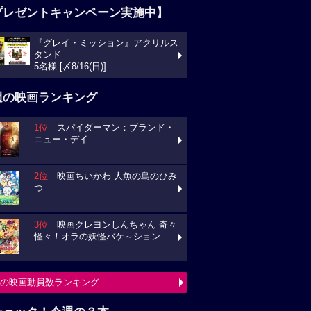
プレゼントキャンペーン実施中】
『グレイ・ミッション』アクリルス
タンド
5名様 [〆8/16(日)]
週の映画ランキング
1位
スパイダーマン：ブランド・
ニュー・デイ
2位
映画ちいかわ 人魚の島のひみ
つ
3位
映画クレヨンしんちゃん 奇々
怪々！オラの妖怪バケ～ション
の映画動員数ランキング