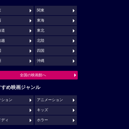
京
関東
西
東海
海道
東北
信越
北陸
国
四国
州
沖縄
全国の映画館へ
すすめ映画ジャンル
クション
アニメーション
キッズ
メディ
ホラー