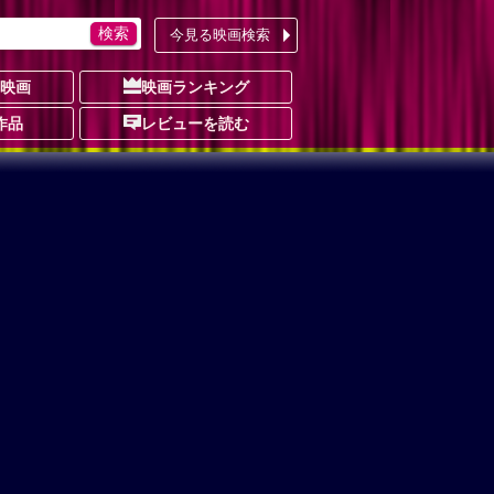
今見る映画検索
の映画
映画ランキング
作品
レビューを読む