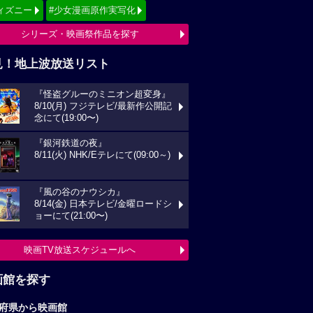
ィズニー
#少女漫画原作実写化
シリーズ・映画祭作品を探す
見！地上波放送リスト
『怪盗グルーのミニオン超変身』
8/10(月) フジテレビ/最新作公開記
念にて(19:00〜)
『銀河鉄道の夜』
8/11(火) NHK/Eテレにて(09:00～)
『風の谷のナウシカ』
8/14(金) 日本テレビ/金曜ロードシ
ョーにて(21:00〜)
映画TV放送スケジュールへ
画館を探す
府県から映画館