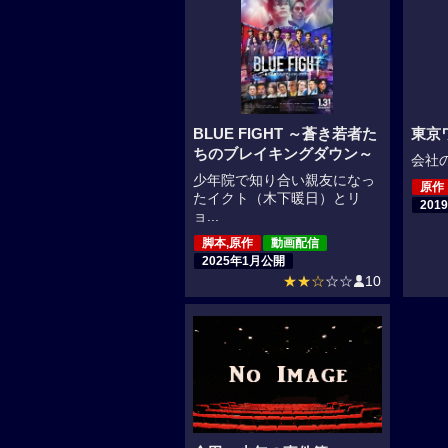
BLUE FIGHT ～蒼き若者た
東京
ちのブレイキングダウン～
会社の
少年院で知り合い親友になっ
原作
たイクト（木下暖日）とリ
201
ョ...
脚本,原作
動画配信
2025年1月公開
★★☆
☆☆
10