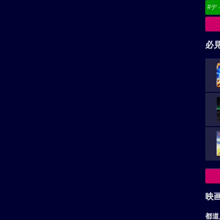
#デ
必
映
都道