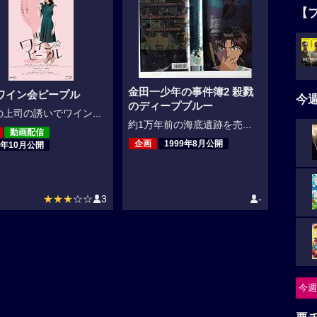
【
金田一少年の事件簿2 殺戮
ワイン会ピープル
今
のディープブルー
上司の誘いでワイン...
約1万年前の海底遺跡を売...
動画配信
企画
1999年8月公開
9年10月公開
★★★
☆☆
3
-
今週