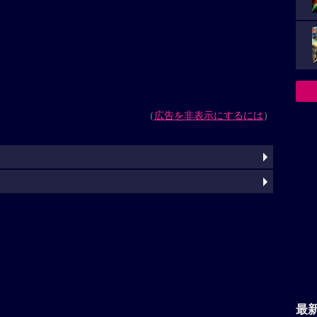
（
広告を非表示にするには
）
最