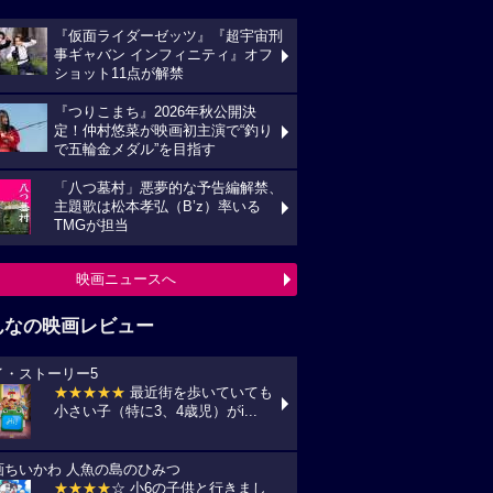
『仮面ライダーゼッツ』『超宇宙刑
事ギャバン インフィニティ』オフ
ショット11点が解禁
『つりこまち』2026年秋公開決
定！仲村悠菜が映画初主演で“釣り
で五輪金メダル”を目指す
「八つ墓村」悪夢的な予告編解禁、
主題歌は松本孝弘（B’z）率いる
TMGが担当
映画ニュースへ
んなの映画レビュー
イ・ストーリー5
★★★★★
最近街を歩いていても
小さい子（特に3、4歳児）がi...
画ちいかわ 人魚の島のひみつ
★★★★
☆ 小6の子供と行きまし