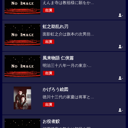
えんま寺は教祖様に願をか...
出演
-
虹之助乱れ刃
面影虹之介は旗本の次男坊...
出演
-
風来物語 仁侠篇
明治三十八年一月の東京-...
出演
-
かげろう絵図
徳川十三代の家慶は将軍と...
出演
-
お役者鮫