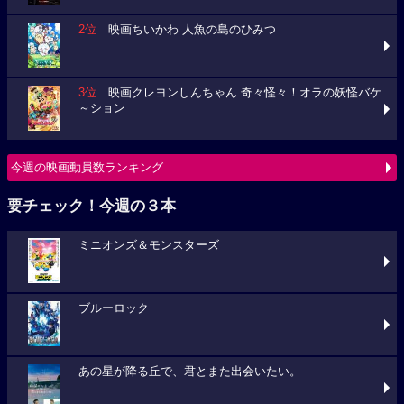
2位
映画ちいかわ 人魚の島のひみつ
3位
映画クレヨンしんちゃん 奇々怪々！オラの妖怪バケ
～ション
今週の映画動員数ランキング
要チェック！今週の３本
ミニオンズ＆モンスターズ
ブルーロック
あの星が降る丘で、君とまた出会いたい。