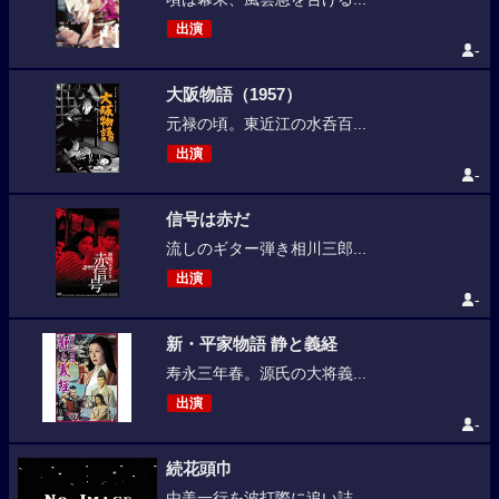
出演
-
大阪物語（1957）
元禄の頃。東近江の水呑百...
出演
-
信号は赤だ
流しのギター弾き相川三郎...
出演
-
新・平家物語 静と義経
寿永三年春。源氏の大将義...
出演
-
続花頭巾
由美一行を波打際に追い詰...