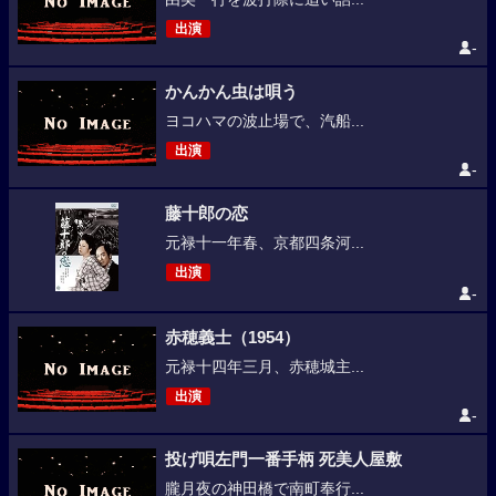
出演
-
かんかん虫は唄う
ヨコハマの波止場で、汽船...
出演
-
藤十郎の恋
元禄十一年春、京都四条河...
出演
-
赤穂義士（1954）
元禄十四年三月、赤穂城主...
出演
-
投げ唄左門一番手柄 死美人屋敷
朧月夜の神田橋で南町奉行...