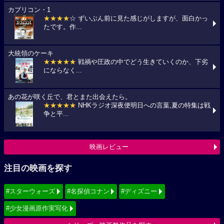
カプリコン・1
★★★★
☆ ずいぶん前に見た感じがしますが、面白かっ
たです。作...
大統領のケーキ
★★★★★
戦禍や圧政の中でどう生きていくのか、下劣
にならなく...
あの花が咲く丘で、君とまた出会えたら。
★★★★★
NHKラジオ深夜便明日への言葉,夏の特集は戦
争と平...
映画レビュー
注目の映画を探す
#スターウォーズ
#名探偵コナン
#ディズニー
#少女漫画原作実写化