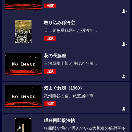
出演
-
殴り込み孫悟空
天上界を暴れ廻った孫悟空...
出演
-
花の長脇差
三河屋団十郎と呼ばれた嵐...
出演
-
気まぐれ鴉（1960）
武州熊谷の宿、旅芝居の市...
出演
-
眠狂四郎殺法帖
狂四郎が“巣”と呼んでいる大川端の船宿喜多