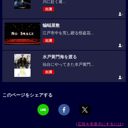
川に赴く途...
出演
-
蝙蝠屋敷
江戸市中を荒し廻る怪盗花...
出演
-
水戸黄門海を渡る
仙台にやってきた水戸黄門...
出演
-
このページをシェアする
（
広告を非表示にするには
）