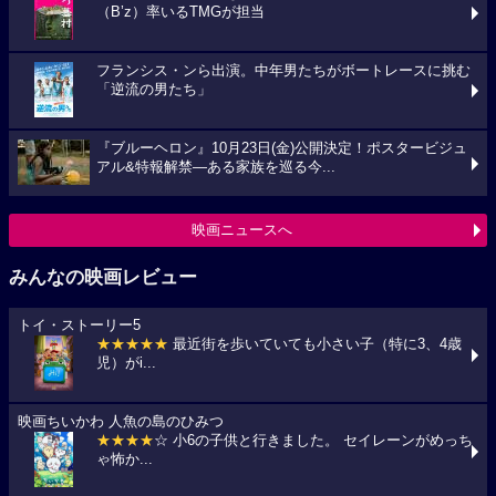
（B’z）率いるTMGが担当
フランシス・ンら出演。中年男たちがボートレースに挑む
「逆流の男たち」
『ブルーヘロン』10月23日(金)公開決定！ポスタービジュ
アル&特報解禁―ある家族を巡る今...
映画ニュースへ
みんなの映画レビュー
トイ・ストーリー5
★★★★★
最近街を歩いていても小さい子（特に3、4歳
児）がi...
映画ちいかわ 人魚の島のひみつ
★★★★
☆ 小6の子供と行きました。 セイレーンがめっち
ゃ怖か...