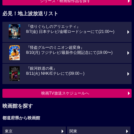
シリーズ・映画祭作品を探す
必見！地上波放送リスト
『借りぐらしのアリエッティ』
8/7(金) 日本テレビ/金曜ロードショーにて(21:00〜)
『怪盗グルーのミニオン超変身』
8/10(月) フジテレビ/最新作公開記念にて(19:00〜)
『銀河鉄道の夜』
8/11(火) NHK/Eテレにて(09:00～)
映画TV放送スケジュールへ
映画館を探す
都道府県から映画館
東京
関東