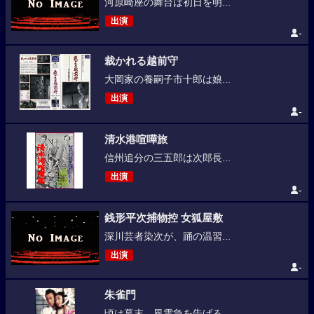
河原崎座の舞台は初日を明...
出演
-
裁かれる越前守
大岡家の養嗣子市十郎は娘...
出演
-
清水港喧嘩旅
信州追分の三五郎は次郎長...
出演
-
銭形平次捕物控 女狐屋敷
深川芸者染次が、踊の温習...
出演
-
朱雀門
頃は幕末、風雲急を告げる...