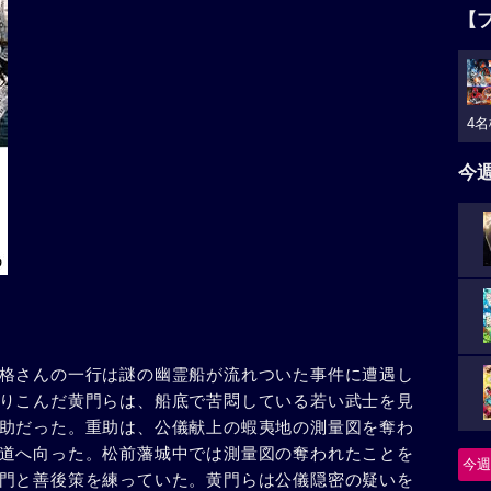
【
4名
今
格さんの一行は謎の幽霊船が流れついた事件に遭遇し
りこんだ黄門らは、船底で苦悶している若い武士を見
助だった。重助は、公儀献上の蝦夷地の測量図を奪わ
道へ向った。松前藩城中では測量図の奪われたことを
今週
門と善後策を練っていた。黄門らは公儀隠密の疑いを