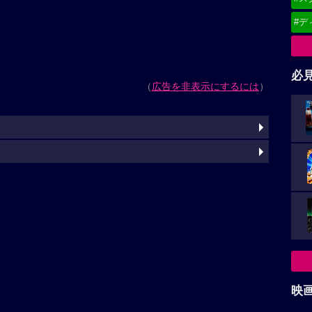
#デ
必
（
広告を非表示にするには
）
映