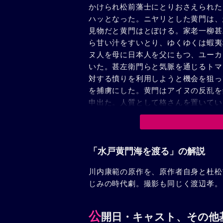
かけられ松前藩士にとりおさえられた
ハッとなった。ニヤリとした黄門は、
見物だと黄門はとぼける。家老一柳甚
ら甘い汁をすいとり、ゆくゆくは蝦夷
ヌ人を母に日本人を父にもつ、ユーカ
いた。甚左衛門らと気脈を通じるトマ
対する憤りを利用しようと機会を狙っ
を捕虜にした。黄門はアイヌの反乱を
申出た。人質として格さんを置いてい
まった。格さんが、ギルタンに襲われ
格さんに乙女心をもやした。ギルタン
に迫るアイヌの群れ。必死にかばうノ
われ、和平を説いた。シャグシャイン
「水戸黄門海を渡る」の解説
門、藤三らとともに黄門を襲った。し
川内康範の原作を、原作者自身と杜松
地に平和が戻った。黄門主従は、シャ
じみの時代劇。撮影も同じく渡辺孝。
足のむくまま諸国漫遊の旅を続ける。
公
開日・キャスト、その他