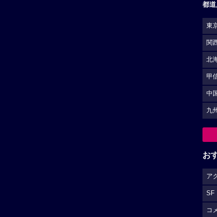
都道
東
関
北
甲
中
九
お
ア
SF
コ