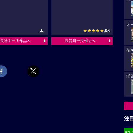
オ
-
★★★★★
5
長谷川一夫作品へ
長谷川一夫作品へ
偏
浮雲
注
#ス