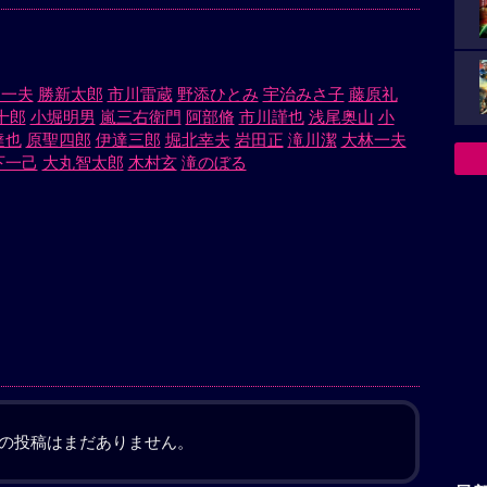
川一夫
勝新太郎
市川雷蔵
野添ひとみ
宇治みさ子
藤原礼
十郎
小堀明男
嵐三右衛門
阿部脩
市川謹也
浅尾奥山
小
達也
原聖四郎
伊達三郎
堀北幸夫
岩田正
滝川潔
大林一夫
下一己
大丸智太郎
木村玄
滝のぼる
の投稿はまだありません。