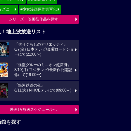
ィズニー
#少女漫画原作実写化
シリーズ・映画祭作品を探す
見！地上波放送リスト
『借りぐらしのアリエッティ』
8/7(金) 日本テレビ/金曜ロードショ
ーにて(21:00〜)
『怪盗グルーのミニオン超変身』
8/10(月) フジテレビ/最新作公開記
念にて(19:00〜)
『銀河鉄道の夜』
8/11(火) NHK/Eテレにて(09:00～)
映画TV放送スケジュールへ
画館を探す