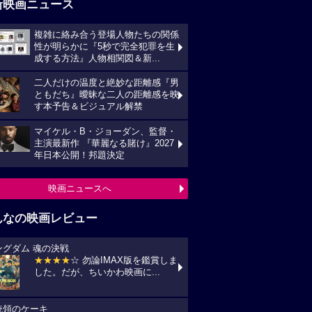
新映画ニュース
複雑に絡み合う登場人物たちの関係
性が明らかに『5秒で完全犯罪を生
成する方法』人物相関図＆新...
二人だけの温度と絶妙な距離感『男
ともだち』曖昧な二人の距離感を映
す本予告＆ビジュアル解禁
マイケル・B・ジョーダン、監督・
主演最新作 『華麗なる賭け』2027
年日本公開！邦題決定
映画ニュースへ
んなの映画レビュー
ングダム 魂の決戦
★★★★
☆ 勿論IMAX版を鑑賞しま
した。だが、ちいかわ映画に...
統領のケーキ