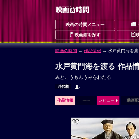
映画の時間メニュー
映画館を探す
映画の時間
→
作品情報
→ 水戸黄門海を渡
水戸黄門海を渡る 作品
みとこうもんうみをわたる
時代劇
-
作品情報
------
レビュー
動画配