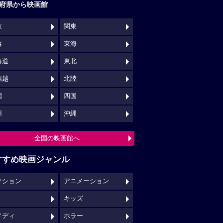
府県から映画館
京
関東
西
東海
海道
東北
信越
北陸
国
四国
州
沖縄
全国の映画館へ
すすめ映画ジャンル
クション
アニメーション
キッズ
メディ
ホラー