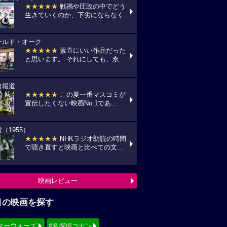
★★★★★
戦禍や圧政の中でどう
生きていくのか、下劣にならなく...
ールド・オーク
★★★★★
素直にいい作品だった
と思います。 それにしても、永...
向報道
★★★★★
この夏一番マスコミが
宣伝したくない映画No.1であ...
（1955）
★★★★★
NHKラジオ朗読の時間
で聴き直すと映画と比べての文...
映画レビュー
目の映画を探す
ターウォーズ
#名探偵コナン