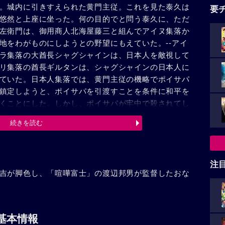
。城内に引きすえられた黄門主従。これを見た泰久は
要
悠然と上座に坐った。何の目的でと問う泰久に、ただ
左衛門は、御用商人北海屋藤三と組んでアイヌ集落か
地をわがものにしようとの野望にもえていた。--アイ
ラ集落の大酋長シャグシャインは、日本人を敵視して
リ集落の酋長ギルタンは、シャグシャインの日本人に
ていた。日本人集落では、黄門主従の機略でポイサパ
鎮定しようと、ポイサパを引渡すことを条件に和平を
くことにした。しかし、ポイサパが牢中で殺されてし
るシャグシャインの妹ノサップを助けた。ノサップは
続きを読む
の策謀もあり、アイヌの総攻撃が開始された。格さん
サップ。ノサップの助言もあって、その時、黄門が現
の心は動揺した。これを察知したギルタンは、甚左衛
かし、黄門主従の活躍に、悪人たちは倒された。蝦夷
注
吉が脚色し、「喧嘩富士」の渡辺邦男が監督したおな
グシャイン、ノサップに見送られて北海道をあとに、
基本情報