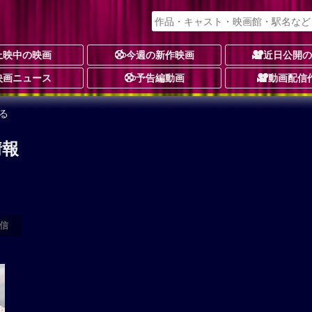
上映中の映画
今週の新作映画
近日公開
映画ニュース
予告編動画
動画配信
る
情報
信