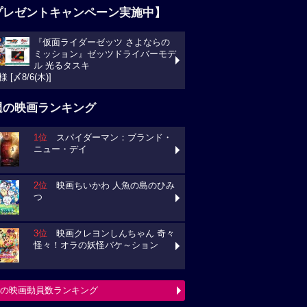
プレゼントキャンペーン実施中】
『仮面ライダーゼッツ さよならの
ミッション』ゼッツドライバーモデ
ル 光るタスキ
様 [〆8/6(木)]
週の映画ランキング
1位
スパイダーマン：ブランド・
ニュー・デイ
2位
映画ちいかわ 人魚の島のひみ
つ
3位
映画クレヨンしんちゃん 奇々
怪々！オラの妖怪バケ～ション
の映画動員数ランキング