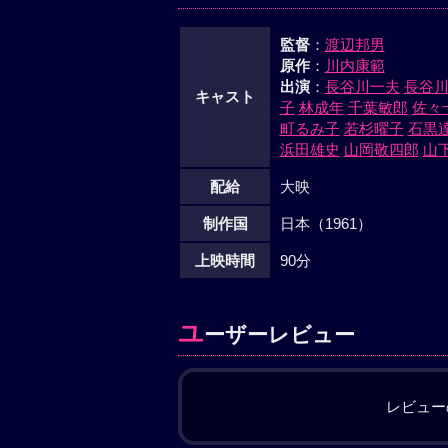
監督
：
渡辺邦男
原作
：
川内康範
出演
：
長谷川一夫
長谷
キャスト
子
林成年
千葉敏郎
佐々
町るみ子
若杉曜子
石黒
浜田雄史
山岡敬四郎
山
配給
大映
制作国
日本（1961）
上映時間
90分
ユ
ーザーレビュー
レビュー