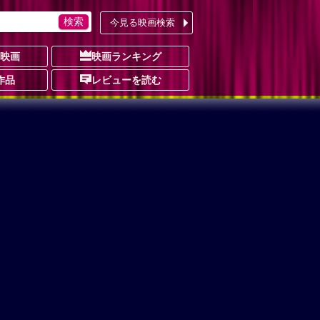
今見る映画検索
の映画
映画ランキング
作品
レビューを読む