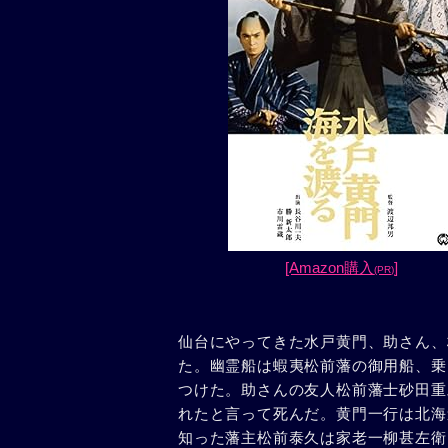
[Amazon購入
]
(PR)
仙台にやってきた水戸黄門、助さん、
た。幽霊船は蝦夷松前藩の御用船、乗
つけた。助さんの友人松前藩士砂田重
れたと言って死んだ。黄門一行は北海
知った藩主松前泰久は家老一柳甚左衛