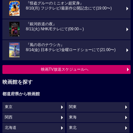
『怪盗グルーのミニオン超変身』
8/10(月) フジテレビ/最新作公開記念にて(19:00〜)
『銀河鉄道の夜』
8/11(火) NHK/Eテレにて(09:00～)
『風の谷のナウシカ』
8/14(金) 日本テレビ/金曜ロードショーにて(21:00〜)
映画TV放送スケジュールへ
映画館を探す
都道府県から映画館
東京
関東
関西
東海
北海道
東北