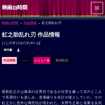
映画の時間
→
作品情報
→ 虹之助乱れ刃
虹之助乱れ刃 作品情報
にじのすけみだれやいば
時代劇
-
作品情報
------
レビュー
動画配信
面影虹之介は旗本の次男坊であるが仕官を嫌って兵六と二人
で長屋住いを楽しみ、道場破りを生計の道としていた。その
虹之介に意外な商売仇が現われた。矢野弓之助と名乗る女武