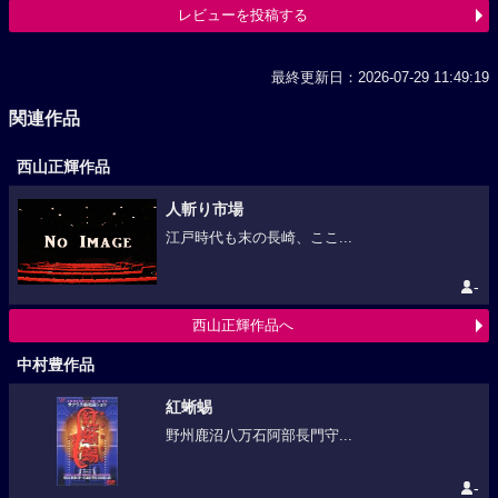
レビューを投稿する
最終更新日：2026-07-29 11:49:19
関連作品
西山正輝作品
人斬り市場
江戸時代も末の長崎、ここ...
-
西山正輝作品へ
中村豊作品
紅蜥蜴
野州鹿沼八万石阿部長門守...
-