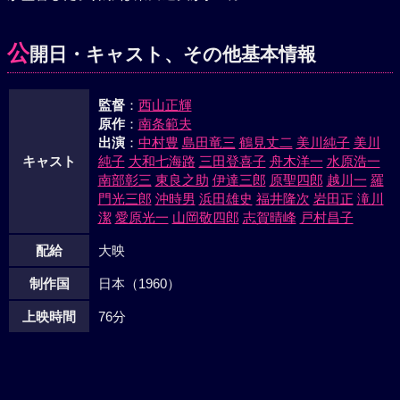
姫と春之助の見合いも無事にすみ、婚礼の日は日一日と追っ
て来た。その婚礼の席上、左太夫一味は夢路の右腕にアザが
公
開日・キャスト、その他基本情報
ないことから偽と見破る。しかし、その時斬られたと思った
清川、虹之助に救われた真の鶴姫が現われるに及んで左太夫
監督
：
西山正輝
一味は今はこれまでと剣を抜いた。真弓は黒川伝鬼こそ父の
原作
：
南条範夫
仇山部典膳と知る。虹之介の神変二刀流が悪人一味の中に蝶
出演
：
中村豊
島田竜三
鶴見丈二
美川純子
美川
のように舞った--。
キャスト
純子
大和七海路
三田登喜子
舟木洋一
水原浩一
南部彰三
東良之助
伊達三郎
原聖四郎
越川一
羅
門光三郎
沖時男
浜田雄史
福井隆次
岩田正
滝川
潔
愛原光一
山岡敬四郎
志賀晴峰
戸村昌子
配給
大映
制作国
日本（1960）
上映時間
76分