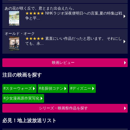
あの花が咲く丘で、君とまた出会えたら。
★★★★★
NHKラジオ深夜便明日への言葉,夏の特集は戦
争と平...
オールド・オーク
★★★★★
素直にいい作品だったと思います。 それにし
ても、永...
映画レビュー
注目の映画を探す
#スターウォーズ
#名探偵コナン
#ディズニー
#少女漫画原作実写化
シリーズ・映画祭作品を探す
必見！地上波放送リスト