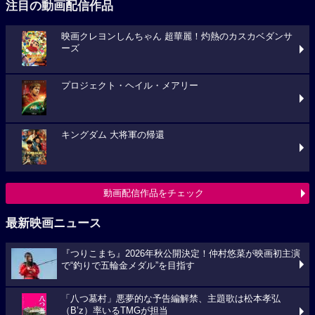
注目の動画配信作品
映画クレヨンしんちゃん 超華麗！灼熱のカスカベダンサ
ーズ
プロジェクト・ヘイル・メアリー
キングダム 大将軍の帰還
動画配信作品をチェック
最新映画ニュース
『つりこまち』2026年秋公開決定！仲村悠菜が映画初主演
で“釣りで五輪金メダル”を目指す
「八つ墓村」悪夢的な予告編解禁、主題歌は松本孝弘
（B’z）率いるTMGが担当