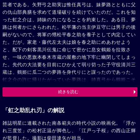
芸者である。矢野弓之助実は惟任真弓は、妹夢路とともに父
の仇山部典膳を求めて道場破りを続けていたのだ。これを知
った虹之介は、姉妹の力になることを約束した。ある日、夢
路は何者かにさらわれた。松平藩の当主伊豆守には男子の後
嗣がないので、将軍の甥松平春之助を養子として内定してい
た。だが、家老・藤代左太夫は娘を春之助にめあわせよう
と、配下の剣客黒川伝鬼に命じて密かに息女鶴姫を拉致さ
せ、一味の悪旗本春木市蔵の屋敷の地下牢に幽閉してしまっ
た。先代の大法要を目前にひかえて弱り切った子守役清川三
蔵は、鶴姫に瓜二つの夢路を身代りにと謀ったのであった。
虹之介の許に帰りたがっていた夢路は、姉真弓から鶴姫こそ
実の姉と打明けられて驚いた。松平家では双児を忌み嫌っ
続きを読む
て、生れたばかりの夢路を真弓の父に預けたのだった。夢路
は姉鶴姫のために身代りとなる決心をした。これを立聞いた
虹之介は、彼の腕に惚れ込んでいる春木の屋敷を訪れ陰謀加
「虹之助乱れ刃」の解説
担を申出る。左太夫は虹之介に清川を斬れと命じる。虹之介
雑誌明星に連載された南条範夫の時代小説の映画化。「浮か
は清川を真弓の家にかくし清川を斬ったことを報告した。信
れ三度笠」の松村正温が脚色し、「江戸っ子桜」の西山正輝
用を得た虹之介は偽鶴姫づきを命じられた。虹之介と夢路は
が監督した。撮影は柴田達矢が担当。
巧みに連絡を取りながら鶴姫の居場所を探した。やがて偽鶴