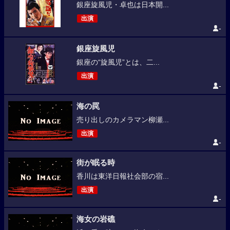
銀座旋風児・卓也は日本開...
出演
-
銀座旋風児
銀座の“旋風児”とは、二...
出演
-
海の罠
売り出しのカメラマン柳瀬...
出演
-
街が眠る時
香川は東洋日報社会部の宿...
出演
-
海女の岩礁