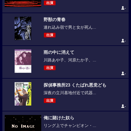
出演
-
野獣の青春
連れ込み宿で男と女が死ん...
出演
-
雨の中に消えて
川路あや子、河原たか子、...
出演
-
探偵事務所23 くたばれ悪党ども
深夜の立川基地付近で武器...
出演
-
俺に賭けた奴ら
リング上でチャンピオン・...