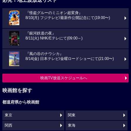
必見！地上波放送リスト
『怪盗グルーのミニオン超変身』
8/10(月) フジテレビ/最新作公開記念にて(19:00〜)
『銀河鉄道の夜』
8/11(火) NHK/Eテレにて(09:00～)
『風の谷のナウシカ』
8/14(金) 日本テレビ/金曜ロードショーにて(21:00〜)
映画TV放送スケジュールへ
映画館を探す
都道府県から映画館
東京
関東
関西
東海