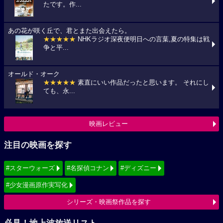
たです。作...
あの花が咲く丘で、君とまた出会えたら。
★★★★★
NHKラジオ深夜便明日への言葉,夏の特集は戦
争と平...
オールド・オーク
★★★★★
素直にいい作品だったと思います。 それにし
ても、永...
映画レビュー
注目の映画を探す
#スターウォーズ
#名探偵コナン
#ディズニー
#少女漫画原作実写化
シリーズ・映画祭作品を探す