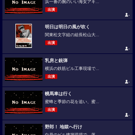
浜一番の腕のいい海女アキ...
出演
-
明日は明日の風が吹く
関東松文字組の組長松山大...
出演
-
乳房と銃弾
横浜の鉄筋ビル工事現場で...
出演
-
幌馬車は行く
蜜蜂と季節の花を追い、蜜...
出演
-
野郎！ 地獄へ行け
白昼のビル建築現場で、落...