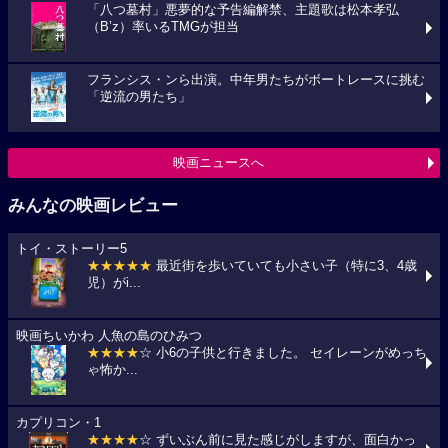
「八つ墓村」悪夢的な予告編解禁、主題歌は松本孝弘
（B’z）率いるTMGが担当
フランシス・ンら出演。中年男たちがボートレースに挑む
「逆流の男たち」
映画ニュースへ
みんなの映画レビュー
トイ・ストーリー5
★★★★★
最近街を歩いていても小さい子（特に3、4歳
児）がi...
映画ちいかわ 人魚の島のひみつ
★★★★
☆ 小6の子供と行きました。 セイレーンがめっち
ゃ怖か...
カプリコン・1
★★★★
☆ ずいぶん前に見た感じがしますが、面白かっ