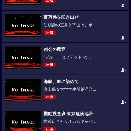
出演
-
百万弗を叩き出せ
幼馴染の三井と下山は、ボ...
出演
-
都会の魔窟
“ブルー・セプテット”の...
出演
-
海峡、血に染めて
海上保安大学学生船越洋介...
出演
-
機動捜査班 東京危険地帯
喫茶店キャリオカもキャバ...
出演