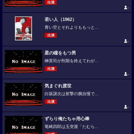
出演
-
若い人（1962）
青い空とそれよりももっと...
出演
-
星の瞳をもつ男
榊英司が刑期を終えてわが...
出演
-
気まぐれ渡世
白坂譲次は射撃の腕自慢で...
出演
-
ずらり俺たちゃ用心棒
竜崎四郎は玉突屋「たむら...