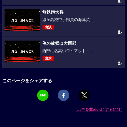
-
無鉄砲大将
緑丘高校空手部員の海津英...
出演
-
俺の故郷は大西部
西部に名高いワイアット・...
出演
-
このページをシェアする
（
広告を非表示にするには
）