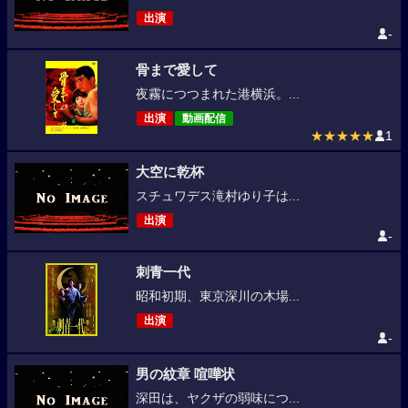
出演
-
骨まで愛して
夜霧につつまれた港横浜。...
出演
動画配信
★★★★★
1
大空に乾杯
スチュワデス滝村ゆり子は...
出演
-
刺青一代
昭和初期、東京深川の木場...
出演
-
男の紋章 喧嘩状
深田は、ヤクザの弱味につ...