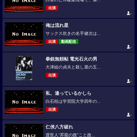
出演
-
俺は流れ星
サックス吹きの名手健次は...
出演
動画配信
-
拳銃無頼帖 電光石火の男
大津組の貞夫と殺し屋の五...
出演
-
私、違っているかしら
白石桂は学習院大学四年の...
出演
-
仁侠八方破れ
渡世人“昇龍の政”こと政...