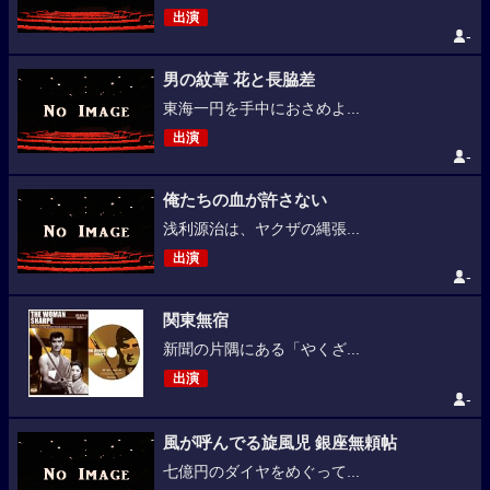
出演
-
男の紋章 花と長脇差
東海一円を手中におさめよ...
出演
-
俺たちの血が許さない
浅利源治は、ヤクザの縄張...
出演
-
関東無宿
新聞の片隅にある「やくざ...
出演
-
風が呼んでる旋風児 銀座無頼帖
七億円のダイヤをめぐって...