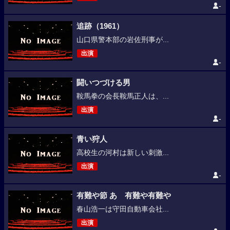
-
追跡（1961）
山口県警本部の岩佐刑事が...
出演
-
闘いつづける男
鞍馬拳の会長鞍馬正人は、...
出演
-
青い狩人
高校生の河村は新しい刺激...
出演
-
有難や節 あゝ有難や有難や
春山浩一は守田自動車会社...
出演