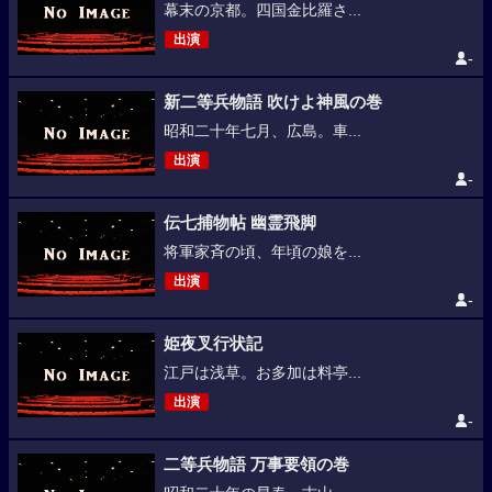
幕末の京都。四国金比羅さ...
出演
-
新二等兵物語 吹けよ神風の巻
昭和二十年七月、広島。車...
出演
-
伝七捕物帖 幽霊飛脚
将軍家斉の頃、年頃の娘を...
出演
-
姫夜叉行状記
江戸は浅草。お多加は料亭...
出演
-
二等兵物語 万事要領の巻