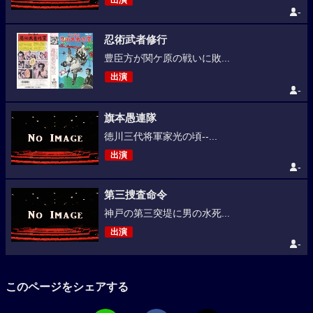
出演
-
忍術武者修行
豊臣方が関ケ原の戦いに敗...
出演
-
旗本愚連隊
徳川三代将軍家光の頃--...
出演
-
第三捜査命令
神戸の第三突堤に男の水死...
出演
-
このページをシェアする