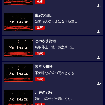
出演
-
慶安水滸伝
筑前浪人櫟大介は女形荻野...
出演
-
とのさま街道
鳥取藩士、池田誠之助は江...
出演
-
素浪人奉行
不気味な横笛の調べととも...
出演
-
江戸の顔役
河内山宗俊が吉原にくりこ...