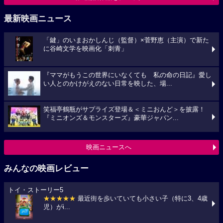
最新映画ニュース
「鍵」のいまおかしんじ（監督）×菅野恵（主演）で新た
に谷崎文学を映画化「刺青」
『ママがもうこの世界にいなくても 私の命の日記』愛し
い人とのかけがえのない日常を映した、場...
笑福亭鶴瓶がサプライズ登場＆＜ミニおんど＞を披露！
『ミニオンズ＆モンスターズ』豪華ジャパン...
映画ニュースへ
みんなの映画レビュー
トイ・ストーリー5
★★★★★
最近街を歩いていても小さい子（特に3、4歳
児）がi...