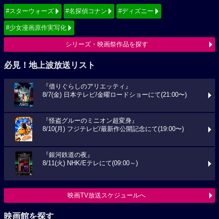
#スターウォーズ
#名探偵コナン
#ディズニー
#少女漫画原作実写化
シリーズ・映画祭作品を探す
必見！地上波放送リスト
『借りぐらしのアリエッティ』
8/7(金) 日本テレビ/金曜ロードショーにて(21:00〜)
『怪盗グルーのミニオン超変身』
8/10(月) フジテレビ/最新作公開記念にて(19:00〜)
『銀河鉄道の夜』
8/11(火) NHK/Eテレにて(09:00～)
映画TV放送スケジュールへ
映画館を探す