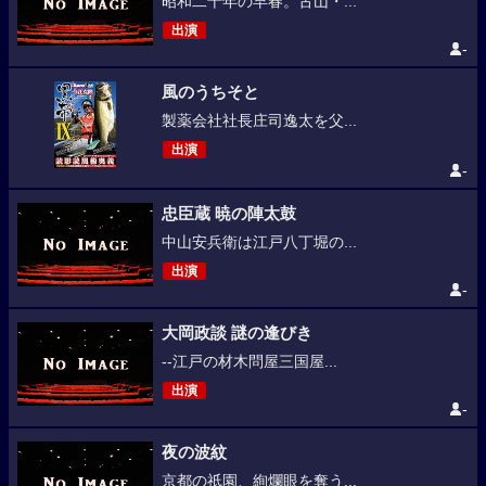
昭和二十年の早春。古山・...
出演
-
風のうちそと
製薬会社社長庄司逸太を父...
出演
-
忠臣蔵 暁の陣太鼓
中山安兵衛は江戸八丁堀の...
出演
-
大岡政談 謎の逢びき
--江戸の材木問屋三国屋...
出演
-
夜の波紋
京都の祇園、絢爛眼を奪う...