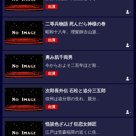
出演
-
二等兵物語 死んだら神様の巻
昭和十八年、理髪師古山源...
出演
-
勇み肌千両男
今からおよそ二百年ほど前...
出演
-
次郎長外伝 石松と追分三五郎
信州は追分宿の生れ、親分...
出演
-
怪談色ざんげ 狂恋女師匠
江戸は笠森稲荷の近くに住...