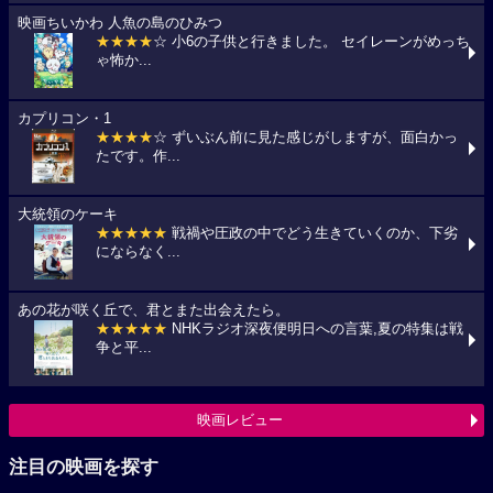
映画ちいかわ 人魚の島のひみつ
★★★★
☆ 小6の子供と行きました。 セイレーンがめっち
ゃ怖か...
カプリコン・1
★★★★
☆ ずいぶん前に見た感じがしますが、面白かっ
たです。作...
大統領のケーキ
★★★★★
戦禍や圧政の中でどう生きていくのか、下劣
にならなく...
あの花が咲く丘で、君とまた出会えたら。
★★★★★
NHKラジオ深夜便明日への言葉,夏の特集は戦
争と平...
映画レビュー
注目の映画を探す