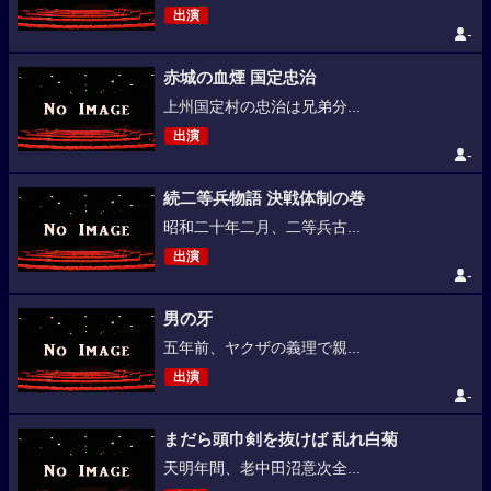
出演
-
赤城の血煙 国定忠治
上州国定村の忠治は兄弟分...
出演
-
続二等兵物語 決戦体制の巻
昭和二十年二月、二等兵古...
出演
-
男の牙
五年前、ヤクザの義理で親...
出演
-
まだら頭巾剣を抜けば 乱れ白菊
天明年間、老中田沼意次全...