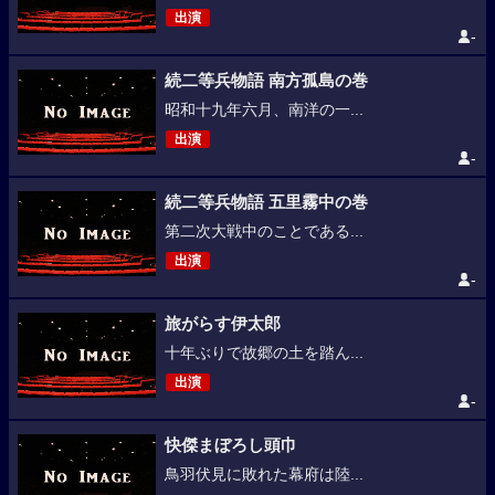
出演
-
続二等兵物語 南方孤島の巻
昭和十九年六月、南洋の一...
出演
-
続二等兵物語 五里霧中の巻
第二次大戦中のことである...
出演
-
旅がらす伊太郎
十年ぶりで故郷の土を踏ん...
出演
-
快傑まぼろし頭巾
鳥羽伏見に敗れた幕府は陸...