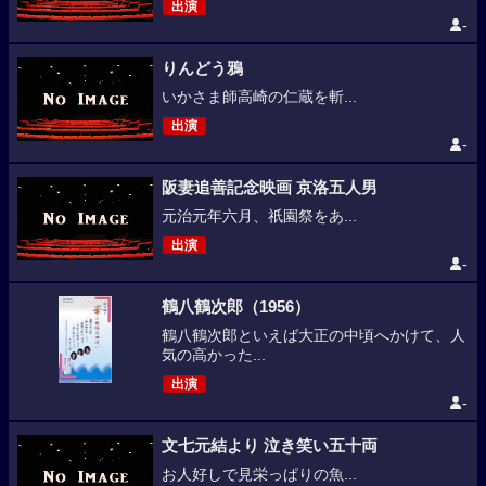
出演
-
りんどう鴉
いかさま師高崎の仁蔵を斬...
出演
-
阪妻追善記念映画 京洛五人男
元治元年六月、祇園祭をあ...
出演
-
鶴八鶴次郎（1956）
鶴八鶴次郎といえば大正の中頃へかけて、人
気の高かった...
出演
-
文七元結より 泣き笑い五十両
お人好しで見栄っぱりの魚...