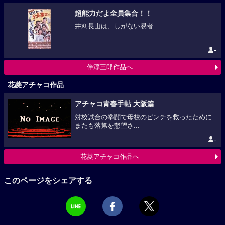
超能力だよ全員集合！！
井刈長山は、しがない易者...
-
伴淳三郎作品へ
花菱アチャコ作品
アチャコ青春手帖 大阪篇
対校試合の拳闘で母校のピンチを救ったために
またも落第を懇望さ...
-
花菱アチャコ作品へ
このページをシェアする