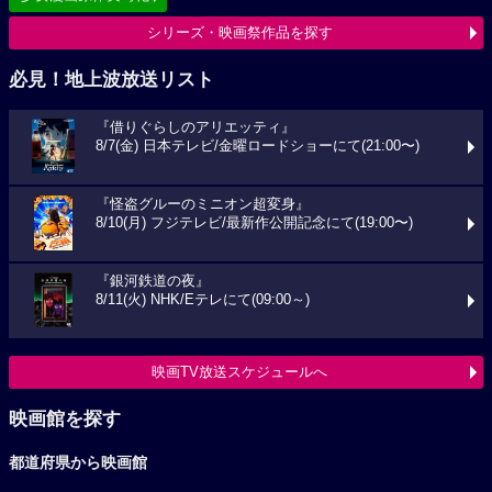
シリーズ・映画祭作品を探す
必見！地上波放送リスト
『借りぐらしのアリエッティ』
8/7(金) 日本テレビ/金曜ロードショーにて(21:00〜)
『怪盗グルーのミニオン超変身』
8/10(月) フジテレビ/最新作公開記念にて(19:00〜)
『銀河鉄道の夜』
8/11(火) NHK/Eテレにて(09:00～)
映画TV放送スケジュールへ
映画館を探す
都道府県から映画館