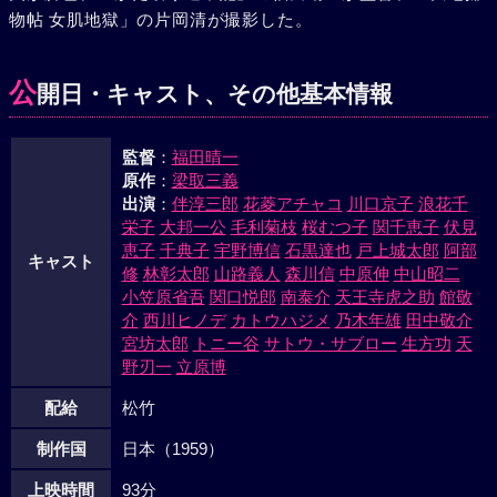
物帖 女肌地獄」の片岡清が撮影した。
機には古山が乗っていた。無線と拡声機をつながせた古山
は、上空から悪事を暴露、烏山と渋川に急降下の反復攻撃
を--。古山機は、やがて南の空に消えていった。
公
開日・キャスト、その他基本情報
監督
：
福田晴一
原作
：
梁取三義
出演
：
伴淳三郎
花菱アチャコ
川口京子
浪花千
栄子
大邦一公
毛利菊枝
桜むつ子
関千恵子
伏見
恵子
千典子
宇野博信
石黒達也
戸上城太郎
阿部
キャスト
修
林彰太郎
山路義人
森川信
中原伸
中山昭二
小笠原省吾
関口悦郎
南泰介
天王寺虎之助
館敬
介
西川ヒノデ
カトウハジメ
乃木年雄
田中敬介
宮坊太郎
トニー谷
サトウ・サブロー
生方功
天
野刃一
立原博
配給
松竹
制作国
日本（1959）
上映時間
93分