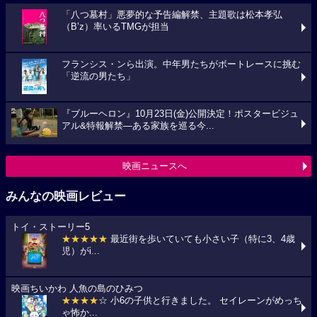
「八つ墓村」悪夢的な予告編解禁、主題歌は松本孝弘
（B’z）率いるTMGが担当
フランシス・ンら出演。中年男たちがボートレースに挑む
「逆流の男たち」
『ブルーヘロン』10月23日(金)公開決定！ポスタービジュ
アル&特報解禁―ある家族を巡る今...
映画ニュースへ
みんなの映画レビュー
トイ・ストーリー5
★★★★★
最近街を歩いていても小さい子（特に3、4歳
児）がi...
映画ちいかわ 人魚の島のひみつ
★★★★
☆ 小6の子供と行きました。 セイレーンがめっち
ゃ怖か...