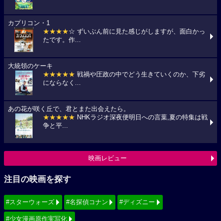
カプリコン・1
★★★★
☆ ずいぶん前に見た感じがしますが、面白かっ
たです。作...
大統領のケーキ
★★★★★
戦禍や圧政の中でどう生きていくのか、下劣
にならなく...
あの花が咲く丘で、君とまた出会えたら。
★★★★★
NHKラジオ深夜便明日への言葉,夏の特集は戦
争と平...
映画レビュー
注目の映画を探す
#スターウォーズ
#名探偵コナン
#ディズニー
#少女漫画原作実写化