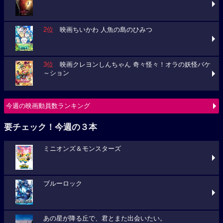
2位
映画ちいかわ 人魚の島のひみつ
3位
映画クレヨンしんちゃん 奇々怪々！オラの妖怪バケ
～ション
今週の映画動員数ランキング
要チェック！今週の３本
ミニオンズ＆モンスターズ
ブルーロック
あの星が降る丘で、君とまた出会いたい。