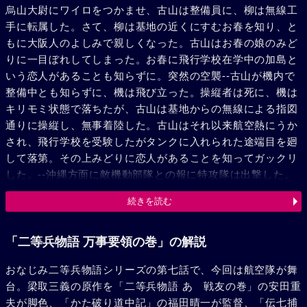
烏山大尉にワイロをつかませ、古山は整備員に、柳は無線工
手に転属した。さて、柳は基地の近くにすむお春を知り、と
もに大阪人のよしみで親しくなった。古山はお春の娘のみど
りに一目ぼれしてしまった。お春に飛行学校在学中の加島と
いう恋人があることも知らずに。突然の空襲--古山が機内で
整備中とも知らずに、機は飛び立った。操縦者は死に、機は
キリモミ状態で落ちたが、古山は基地からの無線による指図
通りに操縦し、無事着陸した。古山はそれ以来航空熱にうか
され、飛行学校を受験したがタンクに入れられた途端目を廻
して落第。その上みどりに恋人があることを知ってガックリ
した。--沖縄方面に敵機動部隊との報に特攻隊は出撃した。
だが加島は途中で不時着し、巡視艇に救われて帰って来た。
続きを読む
加島が空母を撃沈したと報告した隊長は、嘘がバレては大変
と、彼を憲兵隊へ渡した。そして、加島は病院に軟禁され
た。古山は加島をみどりに会わせてやろうと奇計を用いて脱
「二等兵物語 万事要領の巻」の解説
走させた。が、たちまち二人はみつかった。加島と、彼に同
おなじみ二等兵物語シリーズの第七話で、今回は航空隊が舞
情した吉田少尉は特攻出撃を命じられた。翌朝、二機は進発
台。梁取三義の原作を「二等兵物語 あゝ戦友の巻」の安田重
を始めたが、加島機は間もなくパンク、一機だけで飛び立っ
夫が脚色、「かた破り道中記」の福田晴一が監督、「伝七捕
た。古山と柳が釘をしかけたのである。そして、飛んだ飛行