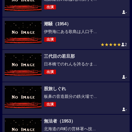
出演
-
潮騒（1954）
伊勢海にある歌島は人口千...
出演
★★★★★
2
三代目の若旦那
日本橋でのれんを誇るかま...
出演
-
股旅しぐれ
板鼻の音造親分の鉄火場で...
出演
-
無法者（1953）
北海道のR町の営林署へ技...