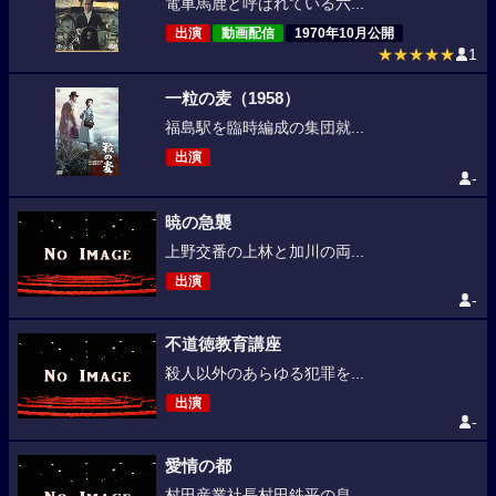
電車馬鹿と呼ばれている六...
出演
動画配信
1970年10月公開
★★★★★
1
一粒の麦（1958）
福島駅を臨時編成の集団就...
出演
-
暁の急襲
上野交番の上林と加川の両...
出演
-
不道徳教育講座
殺人以外のあらゆる犯罪を...
出演
-
愛情の都
村田産業社長村田鉄平の息...