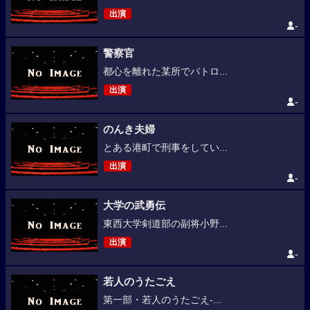
出演
-
警察官
都心を離れた某所でパトロ...
出演
-
のんき夫婦
とある港町で刑事をしてい...
出演
-
大学の武勇伝
東西大学剣道部の副将小野...
出演
-
若人のうたごえ
第一部・若人のうたごえ-...