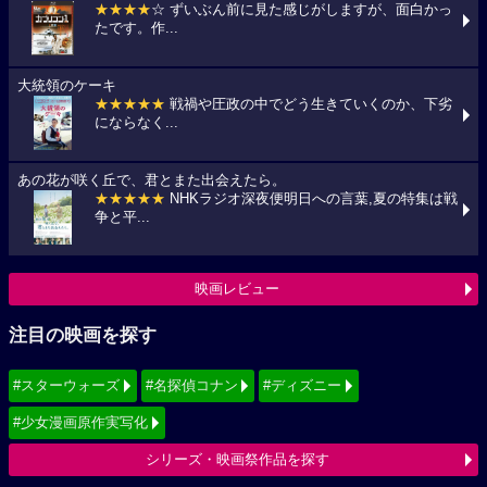
★★★★
☆ ずいぶん前に見た感じがしますが、面白かっ
たです。作...
大統領のケーキ
★★★★★
戦禍や圧政の中でどう生きていくのか、下劣
にならなく...
あの花が咲く丘で、君とまた出会えたら。
★★★★★
NHKラジオ深夜便明日への言葉,夏の特集は戦
争と平...
映画レビュー
注目の映画を探す
#スターウォーズ
#名探偵コナン
#ディズニー
#少女漫画原作実写化
シリーズ・映画祭作品を探す