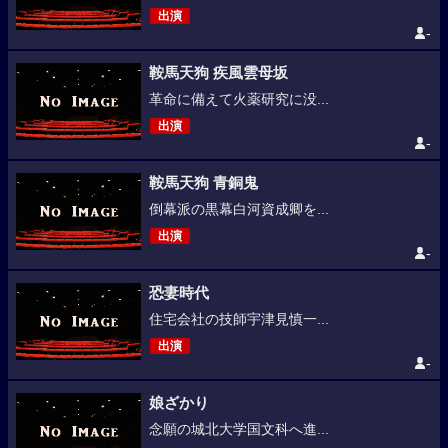
出演
-
鞍馬天狗 疾風雲母坂
革命に備えて火薬研究に没...
出演
-
鞍馬天狗 青銅鬼
倒幕派の黒幕白河資成卿を...
出演
-
恐妻時代
住宅会社の技師宇津見慎一...
出演
-
娘ざかり
念願の城北大学国文科へ進...