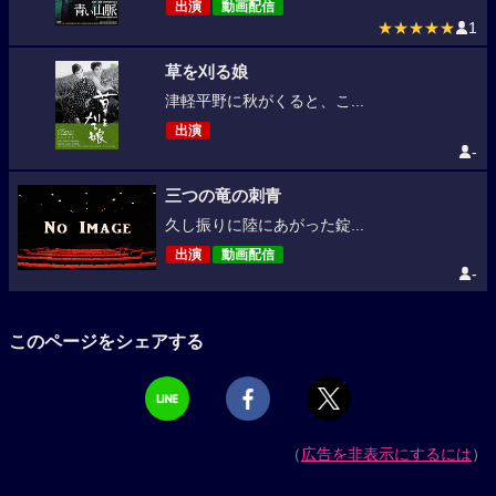
出演
動画配信
★★★★★
1
草を刈る娘
津軽平野に秋がくると、こ...
出演
-
三つの竜の刺青
久し振りに陸にあがった錠...
出演
動画配信
-
このページをシェアする
（
広告を非表示にするには
）