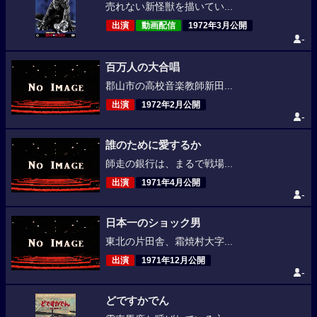
売れない新怪獣を描いてい...
出演
動画配信
1972年3月公開
-
百万人の大合唱
郡山市の高校音楽教師新田...
出演
1972年2月公開
-
誰のために愛するか
師走の銀行は、まるで戦場...
出演
1971年4月公開
-
日本一のショック男
東北の片田舎、霜焼村大字...
出演
1971年12月公開
-
どですかでん