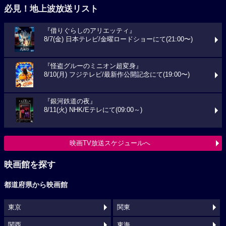
必見！地上波放送リスト
『借りぐらしのアリエッティ』
8/7(金) 日本テレビ/金曜ロードショーにて(21:00〜)
『怪盗グルーのミニオン超変身』
8/10(月) フジテレビ/最新作公開記念にて(19:00〜)
『銀河鉄道の夜』
8/11(火) NHK/Eテレにて(09:00～)
映画TV放送スケジュールへ
映画館を探す
都道府県から映画館
東京
関東
関西
東海