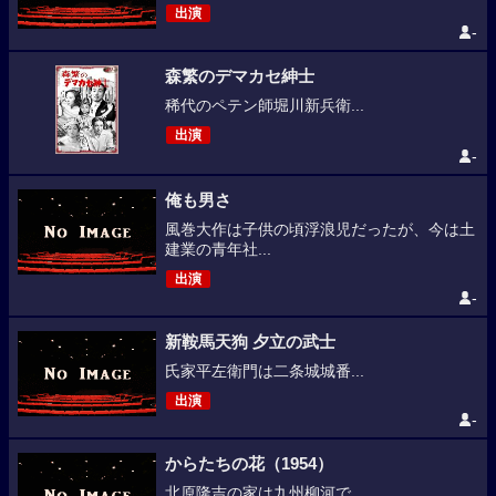
出演
-
森繁のデマカセ紳士
稀代のペテン師堀川新兵衛...
出演
-
俺も男さ
風巻大作は子供の頃浮浪児だったが、今は土
建業の青年社...
出演
-
新鞍馬天狗 夕立の武士
氏家平左衛門は二条城城番...
出演
-
からたちの花（1954）
北原隆吉の家は九州柳河で...