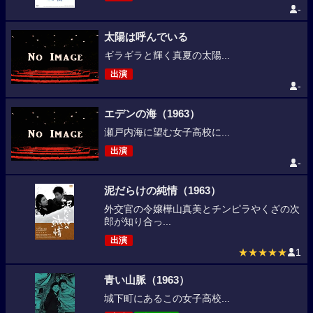
-
太陽は呼んでいる
ギラギラと輝く真夏の太陽...
出演
-
エデンの海（1963）
瀬戸内海に望む女子高校に...
出演
-
泥だらけの純情（1963）
外交官の令嬢樺山真美とチンピラやくざの次
郎が知り合っ...
出演
★★★★★
1
青い山脈（1963）
城下町にあるこの女子高校...