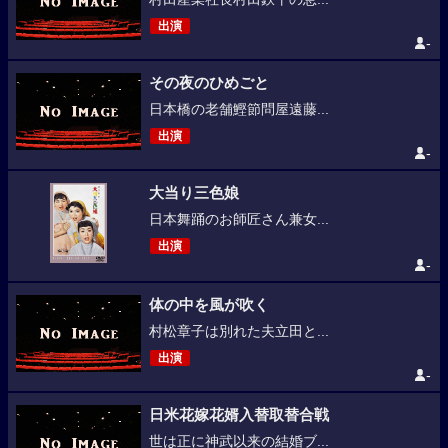
出演
-
その夜のひめごと
日本橋の老舗鰹節問屋遠藤...
出演
-
大当り三色娘
日本舞踊のお師匠さん兼女...
出演
-
体の中を風が吹く
村松章子は別れた夫立田と...
出演
-
日米花嫁花婿入替取替合戦
世は正に神武以来の結婚ブ...