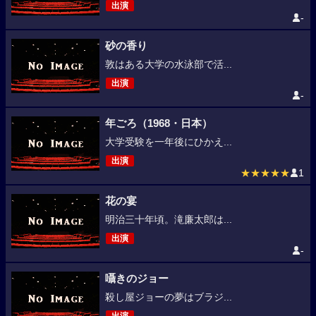
出演
-
砂の香り
敦はある大学の水泳部で活...
出演
-
年ごろ（1968・日本）
大学受験を一年後にひかえ...
出演
★★★★★
1
花の宴
明治三十年頃。滝廉太郎は...
出演
-
囁きのジョー
殺し屋ジョーの夢はブラジ...