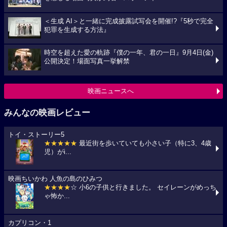
＜生成 AI＞と一緒に完成披露試写会を開催!?『5秒で完全
犯罪を生成する方法』
時空を超えた愛の軌跡『僕の一年、君の一日』9月4日(金)
公開決定！場面写真一挙解禁
映画ニュースへ
みんなの映画レビュー
トイ・ストーリー5
★★★★★
最近街を歩いていても小さい子（特に3、4歳
児）がi...
映画ちいかわ 人魚の島のひみつ
★★★★
☆ 小6の子供と行きました。 セイレーンがめっち
ゃ怖か...
カプリコン・1