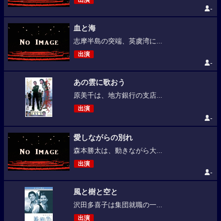
出演
-
血と海
志摩半島の突端、英虞湾に...
出演
-
あの雲に歌おう
原美千は、地方銀行の支店...
出演
-
愛しながらの別れ
森本勝太は、動きながら大...
出演
-
風と樹と空と
沢田多喜子は集団就職の一...
出演