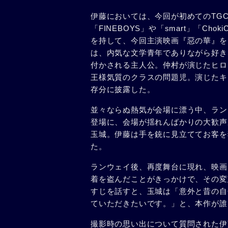
伊藤においては、今回が初めてのTG
「FINEBOYS」や「smart」「Ch
を持して、今回主演映画『惡の華』を
は、内気な文学青年でありながら好き
付かされる主人公。仲村が演じたヒロ
王様気質のクラスの問題児。演じたキ
存分に披露した。
並々ならぬ熱気が会場に漂う中、ラン
登場に、会場が揺れんばかりの大歓声
玉城。伊藤は手を銃に見立ててお客を
た。
ランウェイ後、再度舞台に現れ、映画
着を盗んだことがきっかけで、その変
すじを話すと、玉城は「意外と昔の自
ていただきたいです。」と、本作が誰
撮影時の思い出について質問された伊