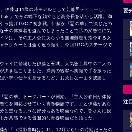
C。伊藤は14歳の時モデルとして芸能界デビューし、
要
okiChoki」でその端正な顔立ちと高身長を活かし活躍。満
引っ提げTGCに初参戦。伊藤が『惡の華』で演じたの
な子の体操着を盗んでしまったことで己の変態性に気
インは、その主人公にあらゆる無理難題を指令する女
ャラクターとは全く違う顔を、今回TGCのステージで
ウェイに登場した伊藤と玉城。人気急上昇中の二人の
が沸き起こりました。満員の観客へ笑顔で手を振った
狙い撃つ仕草を見せるなど、お茶目な一面を披露し
「惡の華」トークパートが開始。「主人公春日が体操
注
態性を開花させていく青春物語です。」と伊藤があら
分と重なるような部分もある映画なので、皆さんに観
もが共感できる普遍的な青春映画だと語った。
藤が「（撮影当時は）11、12月ぐらいの時期だったの