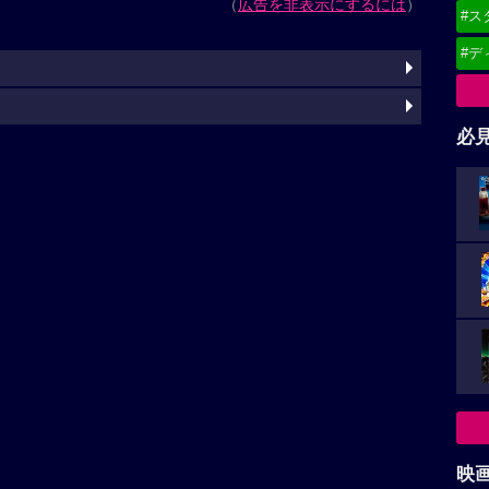
（
広告を非表示にするには
）
#ス
#デ
必
映