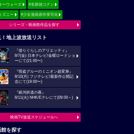
ターウォーズ
#名探偵コナン
ィズニー
#少女漫画原作実写化
シリーズ・映画祭作品を探す
見！地上波放送リスト
『借りぐらしのアリエッティ』
8/7(金) 日本テレビ/金曜ロードショ
ーにて(21:00〜)
『怪盗グルーのミニオン超変身』
8/10(月) フジテレビ/最新作公開記
念にて(19:00〜)
『銀河鉄道の夜』
8/11(火) NHK/Eテレにて(09:00～)
映画TV放送スケジュールへ
画館を探す