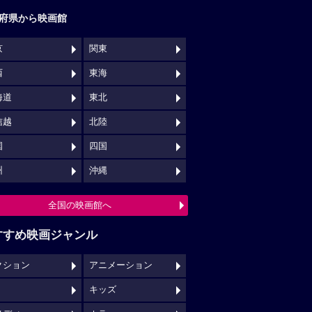
府県から映画館
京
関東
西
東海
海道
東北
信越
北陸
国
四国
州
沖縄
全国の映画館へ
すすめ映画ジャンル
クション
アニメーション
キッズ