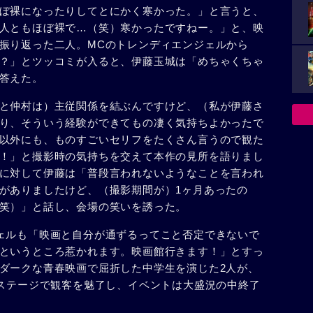
ぼ裸になったりしてとにかく寒かった。」と言うと、
人ともほぼ裸で…（笑）寒かったですねー。」と、映
振り返った二人。MCのトレンディエンジェルから
？」とツッコミが入ると、伊藤玉城は「めちゃくちゃ
答えた。
と仲村は）主従関係を結ぶんですけど、（私が伊藤さ
り、そういう経験ができてもの凄く気持ちよかったで
以外にも、ものすごいセリフをたくさん言うので観た
！」と撮影時の気持ちを交えて本作の見所を語りまし
に対して伊藤は「普段言われないようなことを言われ
がありましたけど、（撮影期間が）1ヶ月あったの
笑）」と話し、会場の笑いを誘った。
ェルも「映画と自分が通ずるってこと否定できないで
というところ惹かれます。映画館行きます！」とすっ
ダークな青春映画で屈折した中学生を演じた2人が、
なステージで観客を魅了し、イベントは大盛況の中終了