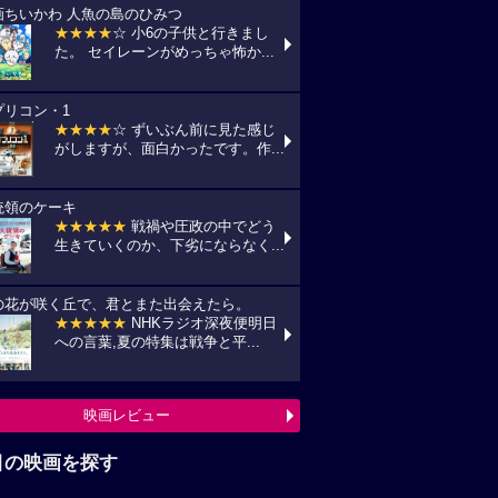
画ちいかわ 人魚の島のひみつ
★★★★
☆ 小6の子供と行きまし
た。 セイレーンがめっちゃ怖か...
プリコン・1
★★★★
☆ ずいぶん前に見た感じ
がしますが、面白かったです。作...
統領のケーキ
★★★★★
戦禍や圧政の中でどう
生きていくのか、下劣にならなく...
の花が咲く丘で、君とまた出会えたら。
★★★★★
NHKラジオ深夜便明日
への言葉,夏の特集は戦争と平...
映画レビュー
目の映画を探す