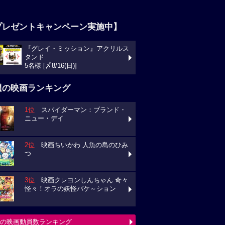
プレゼントキャンペーン実施中】
『グレイ・ミッション』アクリルス
タンド
5名様 [〆8/16(日)]
週の映画ランキング
1位
スパイダーマン：ブランド・
ニュー・デイ
2位
映画ちいかわ 人魚の島のひみ
つ
3位
映画クレヨンしんちゃん 奇々
怪々！オラの妖怪バケ～ション
の映画動員数ランキング