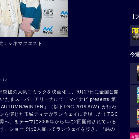
【
供：シネマクエスト
今
ェル
部突破の人気コミックを映画化し、9月27日に全国公開
たまスーパーアリーナにて「マイナビ presents 第
AUTUMN/WINTER」（以下TGC 2019 A/W）が行わ
ンを演じた玉城ティナがランウェイに登場した！TGC
へ」をテーマに2005年から年に2回開催されている
す。ショーでは2人揃ってランウェイを歩き、『惡の
今週