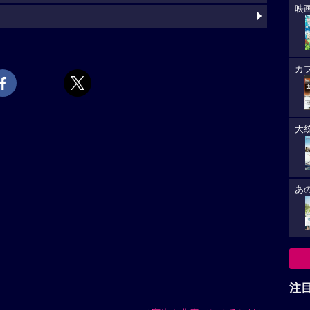
映
カ
大
あ
注