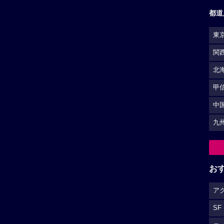
都道
東
関
北
甲
中
九
お
ア
SF