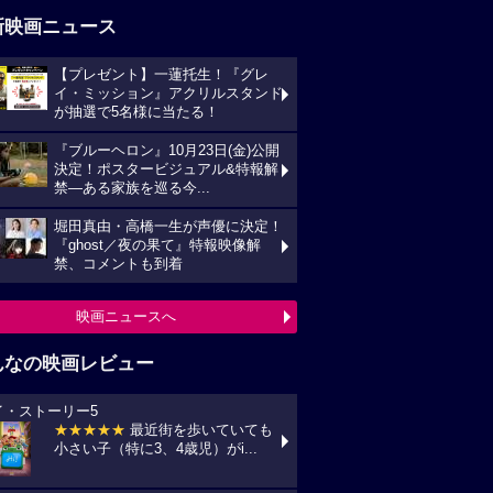
新映画ニュース
【プレゼント】一蓮托生！『グレ
イ・ミッション』アクリルスタンド
が抽選で5名様に当たる！
『ブルーヘロン』10月23日(金)公開
決定！ポスタービジュアル&特報解
禁―ある家族を巡る今...
堀田真由・高橋一生が声優に決定！
『ghost／夜の果て』特報映像解
禁、コメントも到着
映画ニュースへ
んなの映画レビュー
イ・ストーリー5
★★★★★
最近街を歩いていても
小さい子（特に3、4歳児）がi...