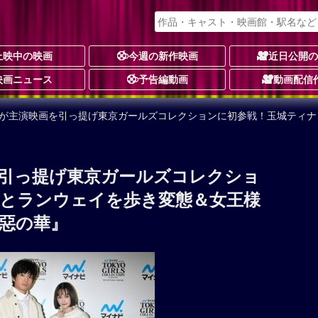
上映中の映画
今週の新作映画
近日公開
映画ニュース
予告編動画
動画配信
郎が主演映画を引っ提げ東京ガールズコレクションに初参戦！玉城ティナ
引っ提げ東京ガールズコレクショ
とランウェイを歩き変態＆女王様
惡の華』