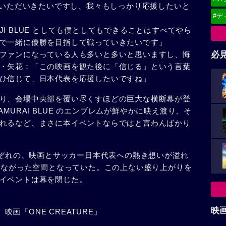
していただいきたいですし、我々もしっかり応援したいと
#デ
I BLUE としても僕としてもできることはすべてやら
で一緒に優勝を目指して戦っていきたいです」
ファンになっている人も多いと多いと思いますし、悔
必
・矢花：「この映画を観た後に「信じる」という言葉
ひ信じて、日本代表を応援したいですね」
り、会場中央部を覆い尽くすほどの巨大な横断幕が登
SAMURAI BLUE のエンブレムが鮮やかに映え渡り、そ
れるなど、まさに本イベントならではと言わんばかり
れぞれの、映画とサッカー日本代表への熱き想いが溢れ
につながった空間となっていた。この上ない盛り上がりを
イベントは幕を閉じた。
映
）映画『ONE CREATURE』