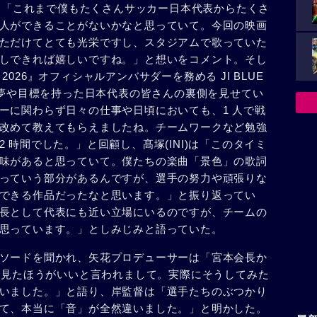
 は「これまで僕もたくさんサッカー日本代表からたくさ
人ができることがないかなと思っていて。今回の映画
ただけてとても光栄ですし、スタジアムで歌っていた
しできれば嬉しいですね。」と想いをコメント。そし
026』オフィシャルアンバサダーを務める JI BLUE
じ夢や目標を持った日本代表の皆さんの裏側を見せてい
ーに関わらず日々の仕事や日頃においても、1 人で戦
改めて教えてもらえましたね。チームワークなど勉強
 時間でした。」と回顧し、髙塚(INI)は「このタイミ
味があると思っていて。僕たちの楽曲「景色」の歌詞
っていう部分があるんですが、選手の努力や頑張りな
できる作品だったなと思います。」と振り返ってい
⻑として代表にも近い立場にいるのですが、チームの
思っています。」としみじみと語っていた。
ソードを聞かれ、矢花プロデューサーは「宮本会⻑か
子を見たほうがいいと言われまして。実際にそうしてみた
いました。」と語り、岸監督は「選手たちのぶつかり
て、本当に「音」が全然違いました。」と明かした。