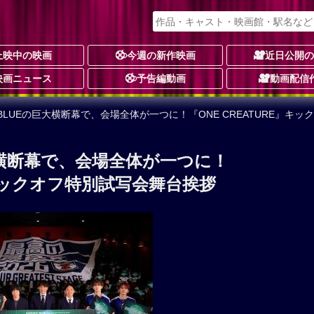
上映中の映画
今週の新作映画
近日公開
映画ニュース
予告編動画
動画配信
AI BLUEの巨大横断幕で、会場全体が一つに！『ONE CREATURE』
巨大横断幕で、会場全体が一つに！
』キックオフ特別試写会舞台挨拶