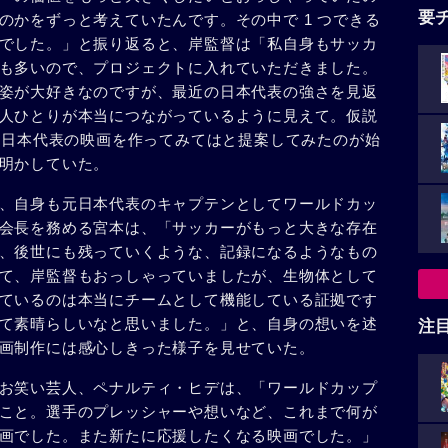
要
のかをずっと考えていたんです。その中で 1 つできる
でした。」と振り返ると、岸監督は「私自身もサッカ
も多いので、プロジェクトに入れていただきました。
姿が大好きなのですが、最近の日本代表の強さを見返
人ひとりが本当につながっているように見えて。仮説
て、日本代表の映画を作ってみてはと提案してみたのが始
明かしていた。
、自身も元日本代表のキャプテンとしてワールドカッ
会⻑を務める宮本は、「サッカーがもっと大きな存在
、後世にも残っていくような、記録になるようなもの
て、岸監督もおっしゃっていましたが、生物体として
ているのは本当にチームとして機能している証拠です
て素晴らしいなと思いました。」と、自身の想いを述
注
画制作には感心しきった様子を見せていた。
お笑い芸人、ペナルティ・ヒデは、「ワールドカップ
こと。選手のプレッシャーや想いなど、これまで何が
画でした。また新たに応援したくなる映画でした。」