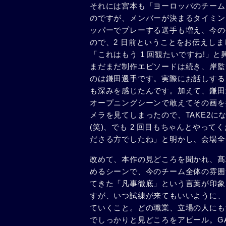
それには宮本も「ヨーロッパのチーム
のですが、メンバーが決まるタイミン
ッパーでプレーする選手も増え、今の
ので、2 日前ということをお伝えし
「これはもう 1 回観たいですね!」
まだまだ制作エピソードは続き、岸監
のは鎌田選手です。実際にお話しする
も深みを感じたんです。加えて、鎌田
オープニングシーンで敢えてその画を
メラを見てしまったので、TAKE2に
(笑)、でも 2 回目もちゃんとやっ
ださる方でしたね」と明かし、会場全
改めて、本作の見どころを聞かれ、髙
めるシーンで、今のチーム全体の雰囲
てきた「凡事徹底」という言葉が印象
すが、いつ試練が来てもいいように、
ていくこと。どの職業、立場の人にも
でしっかりと見どころをアピール。GAK