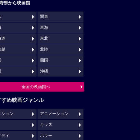
府県から映画館
京
関東
西
東海
海道
東北
信越
北陸
国
四国
州
沖縄
全国の映画館へ
すすめ映画ジャンル
クション
アニメーション
キッズ
メディ
ホラー