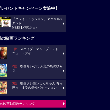
プレゼントキャンペーン実施中】
『グレイ・ミッション』アクリルス
タンド
5名様 [〆8/16(日)]
週の映画ランキング
1位
スパイダーマン：ブランド・
ニュー・デイ
2位
映画ちいかわ 人魚の島のひみ
つ
3位
映画クレヨンしんちゃん 奇々
怪々！オラの妖怪バケ～ション
の映画動員数ランキング