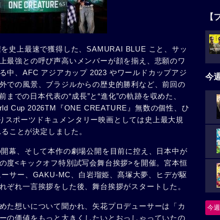
【
場権を史上最速で獲得した、SAMURAI BLUE こと、サッ
上最強との呼び声高いメンバーが顔を揃え、悲願のワ
、AFC アジアカップ 2023 やワールドカップアジ
今
外での風景、ブラジルからの歴史的勝利など、前回の
直前までの日本代表の“成⻑”と“進化”の軌跡を収めた、
FA World Cup 2026TM『ONE CREATURE』無数の個性、ひ
金)よりスポーツドキュメンタリー映画としては史上最大規
されることが決定しました。
26 の開幕、そして本作の劇場公開を目前に控え、日本中が
の度<キックオフ特別試写会舞台挨拶>を開催。宮本恒
ーサー、GAKU-MC、白岩瑠姫、髙塚大夢、ヒデが駆
れぞれ一言挨拶をした後、舞台挨拶がスタートした。
めた想いについて聞かれ、矢花プロデューサーは「カ
今週
ーの価値をもっと大きくしたいとおっしゃっていたの