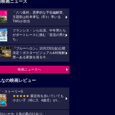
新映画ニュース
「八つ墓村」悪夢的な予告編解禁、
主題歌は松本孝弘（B’z）率いる
TMGが担当
フランシス・ンら出演。中年男たち
がボートレースに挑む「逆流の男た
ち」
『ブルーヘロン』10月23日(金)公開
決定！ポスタービジュアル&特報解
禁―ある家族を巡る今...
映画ニュースへ
んなの映画レビュー
イ・ストーリー5
★★★★★
最近街を歩いていても
小さい子（特に3、4歳児）がi...
画ちいかわ 人魚の島のひみつ