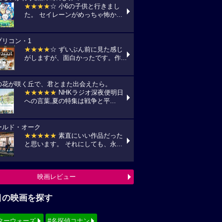
★★★★
☆ 小6の子供と行きまし
た。 セイレーンがめっちゃ怖か...
プリコン・1
★★★★
☆ ずいぶん前に見た感じ
がしますが、面白かったです。作...
の花が咲く丘で、君とまた出会えたら。
★★★★★
NHKラジオ深夜便明日
への言葉,夏の特集は戦争と平...
ールド・オーク
★★★★★
素直にいい作品だった
と思います。 それにしても、永...
映画レビュー
目の映画を探す
ターウォーズ
#名探偵コナン