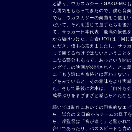
と語り、ウカスカジー・GAKU-MC
ん勇気をもらってきたので、僕ら音楽
でも、ウカスカジーの楽曲をご使用い
だいて、それを通じて選手たちを後押
て、サッカー日本代表『最高の景色を 2
から駆けつけた、白岩(JO1)は「同
ただき、僕も心震えましたし、サッカ
って勝てるわけではないということを
になる部分もあって、あっという間の2
ングでこの映画が公開されることに意
に「もう誰にも奇跡とは言わせない」
どをみていると、その意味をより実感
た。そして最後に宮本は、「自分も会
成⻑ぶりをまざまざと感じられたなと
続いては制作においての印象的なエピ
ら、試合の 2 日前からチームの様
ら、岸監督は「音が違う」と驚かれて
合いであったり、パススピードも含め