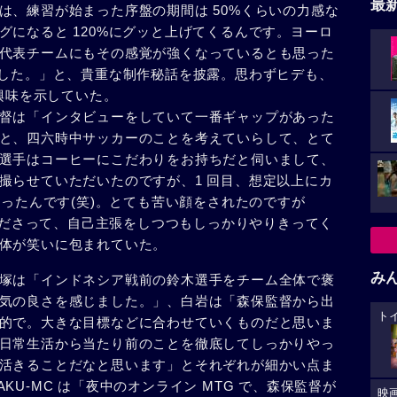
最
は、練習が始まった序盤の期間は 50%くらいの力感な
グになると 120%にグッと上げてくるんです。ヨーロ
代表チームにもその感覚が強くなっているとも思った
ました。」と、貴重な制作秘話を披露。思わずヒデも、
と興味を示していた。
督は「インタビューをしていて一番ギャップがあった
と、四六時中サッカーのことを考えていらして、とて
選手はコーヒーにこだわりをお持ちだと伺いまして、
撮らせていただいたのですが、1 回目、想定以上にカ
なったんです(笑)。とても苦い顔をされたのですが
てくださって、自己主張をしつつもしっかりやりきってく
体が笑いに包まれていた。
み
塚は「インドネシア戦前の鈴木選手をチーム全体で褒
気の良さを感じました。」、白岩は「森保監督から出
ト
的で。大きな目標などに合わせていくものだと思いま
日常生活から当たり前のことを徹底してしっかりやっ
活きることだなと思います」とそれぞれが細かい点ま
U-MC は「夜中のオンライン MTG で、森保監督が
映