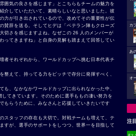
雰囲気の良さを感じます」とこちらもチームの魅力を
紹介していただいて、素晴らしいなと思いました。彼
の力が引き出されているので、改めてその重要性が伝
の賛辞を送る。そしてヒデは「ベテラン陣もクローズ
カ
切さを感じますよね。なぜこの 26 人のメンバーが
わってきますね」と自身の見解も踏まえて回答してい
あ
壇者それぞれから、ワールドカップへ挑む日本代表チ
を整えて、持ってる力をピッチで存分に発揮すべく、
オ
ても、なかなかワールドカップに出られなかった中、
増してきています。そのために選手ももの凄い努力を
でもらうために、みなさんと応援していきたいです
のスタッフの存在も大切で。対戦チームも増えて、テ
注
ますが、選手のサポートをしつつ、世界一を目指して
#ス