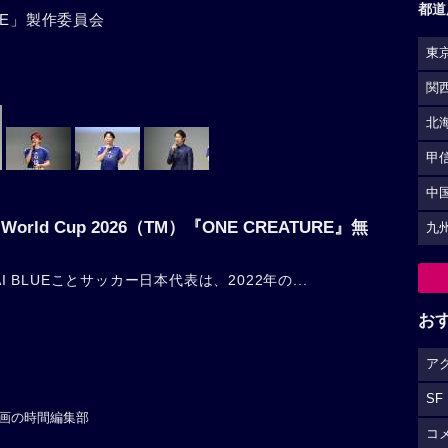
都道
URE」製作委員会
東
関
北
甲
中
IFA World Cup 2026（TM）『ONE CREATURE』無
九
AI BLUEことサッカー日本代表は、2022年の...
お
ア
SF
画の時間編集部
コ