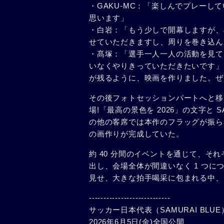
・GAKU-MC：「楽しんでプレー
思います」
・白岩：「もう少しで開幕しますが、J
せていただきますし、周りを巻き込ん
・髙塚：「選手一人一人の活動を見て
いなくやりきっていただきたいです」
が残るように、映画を作りました。ぜ
その後フォトセッションパートへと移
場!「最高の景色を 2026」の文字と 
の他の客席では本作のフラッグが振ら
の画作りが完成していた。
約 40 分間のイベントを通じて、そ
出し、会場全体が間違いなく 1 つ
見せ、大きな拍手喝采に包まれる中、
----------------------------
サッカー⽇本代表（SAMURAI BLUE
2026年6月5日(金)全国公開