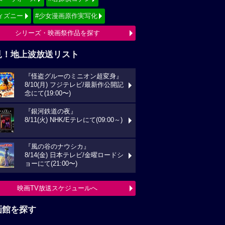
ィズニー
#少女漫画原作実写化
シリーズ・映画祭作品を探す
見！地上波放送リスト
『怪盗グルーのミニオン超変身』
8/10(月) フジテレビ/最新作公開記
念にて(19:00〜)
『銀河鉄道の夜』
8/11(火) NHK/Eテレにて(09:00～)
『風の谷のナウシカ』
8/14(金) 日本テレビ/金曜ロードシ
ョーにて(21:00〜)
映画TV放送スケジュールへ
画館を探す