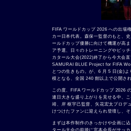
FIFA ワールドカップ 2026 への出
カー日本代表。森保一監督のもと、史
ールドカップ優勝に向けて機運が高まる中
ア予選、日々のトレーニングやピッチ
カタール大会(2022)終了から今大会
SAMURAI BLUE Project for FI
とつの生きもの。が、6 月 5 日(
模となる、全国 240 館以上で公開
この度、FIFA ワールドカップ 20
連日大きな盛り上がりを見せる中、こ
靖、岸 枢宇己監督、矢花宏太プロデュ
けつけたファンに迎えられ登壇し、そ
まずは本作制作のきっかけや企画に込
タール大会の前後に宮本会⻑がサッカ