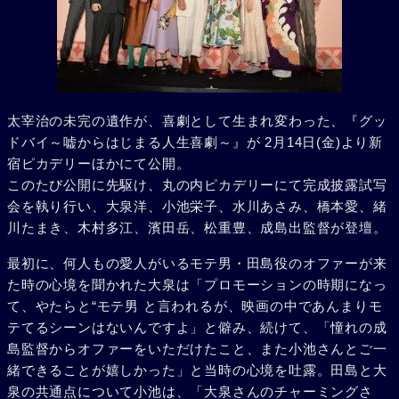
太宰治の未完の遺作が、喜劇として生まれ変わった、『グッ
ドバイ～嘘からはじまる人生喜劇～』が 2月14日(金)より新
宿ピカデリーほかにて公開。
このたび公開に先駆け、丸の内ピカデリーにて完成披露試写
会を執り行い、大泉洋、小池栄子、水川あさみ、橋本愛、緒
川たまき、木村多江、濱田岳、松重豊、成島出監督が登壇。
最初に、何人もの愛人がいるモテ男・田島役のオファーが来
た時の心境を聞かれた大泉は「プロモーションの時期になっ
て、やたらと“モテ男 と言われるが、映画の中であんまりモ
テてるシーンはないんですよ」と僻み、続けて、「憧れの成
島監督からオファーをいただけたこと、また小池さんとご一
緒できることが嬉しかった」と当時の心境を吐露。田島と大
泉の共通点について小池は、「大泉さんのチャーミングさ