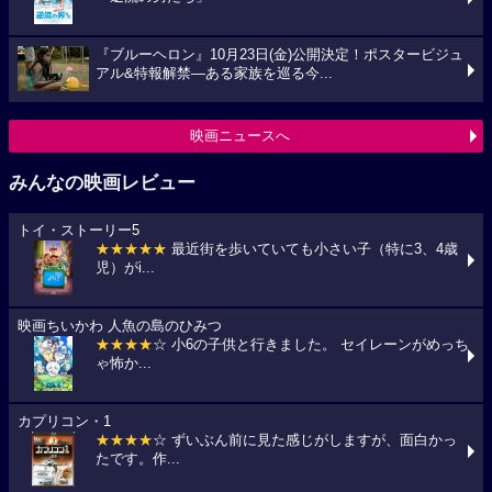
『ブルーヘロン』10月23日(金)公開決定！ポスタービジュ
アル&特報解禁―ある家族を巡る今...
映画ニュースへ
みんなの映画レビュー
トイ・ストーリー5
★★★★★
最近街を歩いていても小さい子（特に3、4歳
児）がi...
映画ちいかわ 人魚の島のひみつ
★★★★
☆ 小6の子供と行きました。 セイレーンがめっち
ゃ怖か...
カプリコン・1
★★★★
☆ ずいぶん前に見た感じがしますが、面白かっ
たです。作...