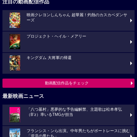
注目の動画配信作品
映画クレヨンしんちゃん 超華麗！灼熱のカスカベダンサ
ーズ
プロジェクト・ヘイル・メアリー
キングダム 大将軍の帰還
動画配信作品をチェック
最新映画ニュース
「八つ墓村」悪夢的な予告編解禁、主題歌は松本孝弘
（B’z）率いるTMGが担当
フランシス・ンら出演。中年男たちがボートレースに挑む
「逆流の男たち」