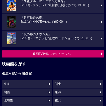
『怪盗グルーのミニオン超変身』
8/10(月) フジテレビ/最新作公開記念にて(19:00〜)
『銀河鉄道の夜』
8/11(火) NHK/Eテレにて(09:00～)
『風の谷のナウシカ』
8/14(金) 日本テレビ/金曜ロードショーにて(21:00〜)
映画TV放送スケジュールへ
映画館を探す
都道府県から映画館
東京
関東
関西
東海
北海道
東北