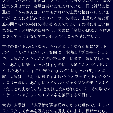
流れを見せつけ、会場は笑いに包まれていた。同じ質問に松
重は、「木村さんは、いつもきれいで上品な格好をしていま
すが、たまに本読みとかリハーサルの時に、上品な衣装と私
服の間ぐらいの格好の時があるんですが、その時にすごい色
気を出す」と独特の回答をし、大泉に「変態か!あなたも結局
コクってるじゃないですか!」とツッコみを受けていた。
本作のタイトルにちなみ、もっと楽しくなるために“グッド
バイ したいことは?という質問に、小池は「プロモーション
で、大泉さんとたくさんのバラエティに出て、凄い楽しかっ
た。あんなに楽しかったはずなのに、大泉さんと“グッドバ
イ したあとに、すごい安らかな気持ちになった(笑)」と暴
露。大泉は、「お互い様ですよ!やたらとフッてくるからクソ
カロリー高い。あんなにマイケル・ジャクソンのモノマネや
ったことねえからな!」と対抗したのが仇となり、その場でマ
イケル・ジャクソンのモノマネを披露する羽目に。
最後に大泉は、「太宰治が書き切れなかった遺作で、すごい
ワクワクして台本を読んだのを覚えています。観始めたら、