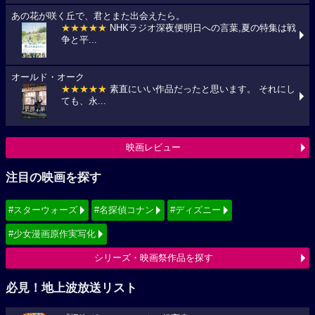
あの花が咲く丘で、君とまた出会えたら。
★★★★★
NHKラジオ深夜便明日への言葉,夏の特集は戦
争と平...
オールド・オーク
★★★★★
素直にいい作品だったと思います。 それにし
ても、永...
映画レビュー
注目の映画を探す
#スターウォーズ
#名探偵コナン
#ディズニー
#少女漫画原作実写化
シリーズ・映画祭作品を探す
必見！地上波放送リスト