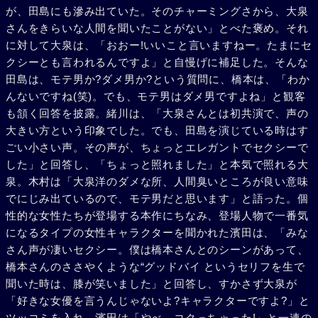
が、田島にも滲み出ていた。そのチャーミングさから、大泉
さんをきらいな人間を聞いたことがない」とべた褒め。それ
に対して大泉は、「おおー!いいこと言いますねー。たまにセ
クシーとも言われるんですよ」と自慢げに補足した。そんな
田島は、モテ男か?ダメ男か?という質問に、橋本は、「わか
んないですね(笑)。でも、モテ男はダメ男ですよね」と観客
も頷く回答を披露。緒川は、「大泉さんとは初共演で、声の
大きい方という印象でした。でも、田島を演じている時はす
ごい小さい声。その声が、ちょっとエレガントでセクシーで
した」と回答し、「ちょっと照れました」と本気で照れる大
泉。木村は「大泉洋のダメな所、人間臭いところが良い意味
でにじみ出ているので、モテ男だと思います」と語った。個
性的な女性たちが登場する本作にちなみ、登場人物で一番気
になるタイプの女性キャラクターを聞かれた濱田は、「みな
さん声が凄いセクシー。僕は橋本さんとのシーンがあって、
橋本さんのささやくような“グッドバイ というセリフを生で
聞いた時は、膝が笑いました」と回答し、すかさず大泉が
「好きな女優を言うんじゃないよ?キャラクターですよ?」と
ツッコミを入れ、濱田は「やべ、コクっちゃった!」と一連の