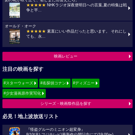
あの花が咲く丘で、君とまた出会えたら。
★★★★★
NHKラジオ深夜便明日への言葉,夏の特集は戦
争と平...
オールド・オーク
★★★★★
素直にいい作品だったと思います。 それにし
ても、永...
映画レビュー
注目の映画を探す
#スターウォーズ
#名探偵コナン
#ディズニー
#少女漫画原作実写化
シリーズ・映画祭作品を探す
必見！地上波放送リスト
『怪盗グルーのミニオン超変身』
8/10(月) フジテレビ/最新作公開記念にて(19:00〜)