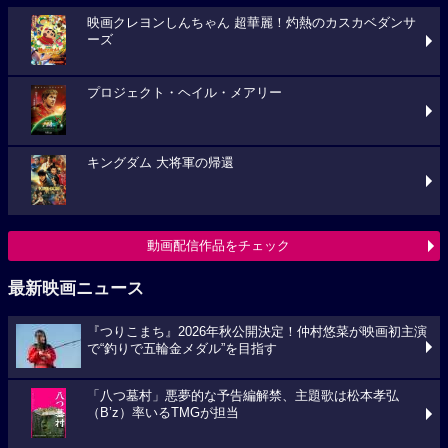
映画クレヨンしんちゃん 超華麗！灼熱のカスカベダンサ
ーズ
プロジェクト・ヘイル・メアリー
キングダム 大将軍の帰還
動画配信作品をチェック
最新映画ニュース
『つりこまち』2026年秋公開決定！仲村悠菜が映画初主演
で“釣りで五輪金メダル”を目指す
「八つ墓村」悪夢的な予告編解禁、主題歌は松本孝弘
（B’z）率いるTMGが担当