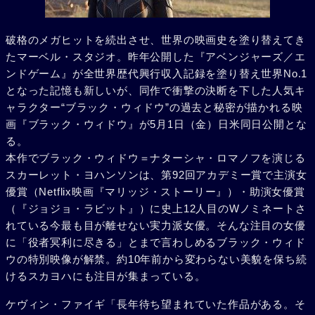
破格のメガヒットを続出させ、世界の映画史を塗り替えてき
たマーベル・スタジオ。昨年公開した『アベンジャーズ／エ
ンドゲーム』が全世界歴代興行収入記録を塗り替え世界No.1
となった記憶も新しいが、同作で衝撃の決断を下した人気キ
ャラクター“ブラック・ウィドウ”の過去と秘密が描かれる映
画『ブラック・ウィドウ』が5月1日（金）日米同日公開とな
る。
本作でブラック・ウィドウ＝ナターシャ・ロマノフを演じる
スカーレット・ヨハンソンは、第92回アカデミー賞で主演女
優賞（Netflix映画『マリッジ・ストーリー』）・助演女優賞
（『ジョジョ・ラビット』）に史上12人目のWノミネートさ
れている今最も目が離せない実力派女優。そんな注目の女優
に「役者冥利に尽きる」とまで言わしめるブラック・ウィド
ウの特別映像が解禁。約10年前から変わらない美貌を保ち続
けるスカヨハにも注目が集まっている。
ケヴィン・ファイギ「長年待ち望まれていた作品がある。そ