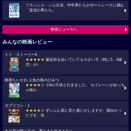
フランシス・ンら出演。中年男たちがボートレースに挑む
「逆流の男たち」
映画ニュースへ
みんなの映画レビュー
トイ・ストーリー5
★★★★★
最近街を歩いていても小さい子（特に3、4歳
児）がi...
映画ちいかわ 人魚の島のひみつ
★★★★
☆ 小6の子供と行きました。 セイレーンがめっち
ゃ怖か...
カプリコン・1
★★★★
☆ ずいぶん前に見た感じがしますが、面白かっ
たです。作...