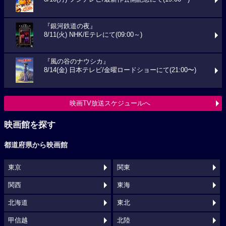
『銀河鉄道の夜』
8/11(火) NHK/Eテレにて(09:00～)
『風の谷のナウシカ』
8/14(金) 日本テレビ/金曜ロードショーにて(21:00〜)
映画TV放送スケジュールへ
映画館を探す
都道府県から映画館
東京
関東
関西
東海
北海道
東北
甲信越
北陸