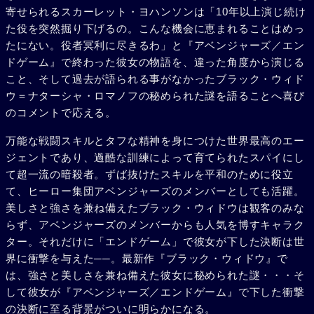
寄せられるスカーレット・ヨハンソンは「10年以上演じ続け
た役を突然掘り下げるの。こんな機会に恵まれることはめっ
たにない。役者冥利に尽きるわ」と『アベンジャーズ／エン
ドゲーム』で終わった彼女の物語を、違った角度から演じる
こと、そして過去が語られる事がなかったブラック・ウィド
ウ＝ナターシャ・ロマノフの秘められた謎を語ることへ喜び
のコメントで応える。
万能な戦闘スキルとタフな精神を身につけた世界最高のエー
ジェントであり、過酷な訓練によって育てられたスパイにし
て超一流の暗殺者。ずば抜けたスキルを平和のために役立
て、ヒーロー集団アベンジャーズのメンバーとしても活躍。
美しさと強さを兼ね備えたブラック・ウィドウは観客のみな
らず、アベンジャーズのメンバーからも人気を博すキャラク
ター。それだけに「エンドゲーム」で彼女が下した決断は世
界に衝撃を与えた──。最新作『ブラック・ウィドウ』で
は、強さと美しさを兼ね備えた彼女に秘められた謎・・・そ
して彼女が『アベンジャーズ／エンドゲーム』で下した衝撃
の決断に至る背景がついに明らかになる。