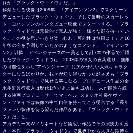
れが『ブラック・ウィドウ』だ。」
解禁となる映像は2009年、『アイアンマン2』でスクリーン
デビューしたブラック・ウィドウ、そして当時のスカーレッ
ト・ヨハンソンのインタビュー映像でスタートする。「ブラ
ック・ウィドウは意欲的で意志が強く、様々な顔を持ってい
る。この役を思いっきり楽しむわ！可能性は無限よ！」と10
年後の今を予測していたかのようなコメント。『アイアンマ
ン2』以降、アベンジャーズの一員として計7本の作品で活躍
したブラック・ウィドウは、2009年の彼女の言葉通り、無限
の可能性を示し“アベンジャーズ”に欠かせない人気キャラク
ターになるばかりか、我々が知り得なかった顔さえも『ブラ
ック・ウィドウ』で見せる事になる。プロデュース作品の全
米生涯興行収入は歴代1位で史上最も成功し、未だ躍進を続
ける映画プロデューサーでマーベル･スタジオ社長ケヴィ
ン・ファイギは映像の中で自信を持ってこう明言する「長年
ファンが製作を待ち望んだ作品がある。『ブラック・ウィド
ウ』だ」と。
アカデミー賞Wノミネートなど幅広い作品でその演技力を磨
き、本作『ブラック・ウィドウ』で世界中から大きな期待を