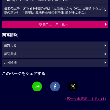
過去の記事：来場者特典第5弾は「追憶編」からつながる書き下ろし小
説の第3弾！『劇場版 魔法科高校の劣等生 星を呼ぶ少女』
映画ニュース一覧へ
関連情報
住野よる
浜辺美波
北村匠海
このページをシェアする
（
広告を非表示にするには
）