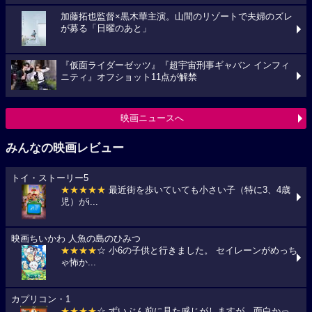
加藤拓也監督×黒木華主演。山間のリゾートで夫婦のズレ
が募る「日曜のあと」
『仮面ライダーゼッツ』『超宇宙刑事ギャバン インフィ
ニティ』オフショット11点が解禁
映画ニュースへ
みんなの映画レビュー
トイ・ストーリー5
★★★★★
最近街を歩いていても小さい子（特に3、4歳
児）がi...
映画ちいかわ 人魚の島のひみつ
★★★★
☆ 小6の子供と行きました。 セイレーンがめっち
ゃ怖か...
カプリコン・1
★★★★
☆ ずいぶん前に見た感じがしますが、面白かっ