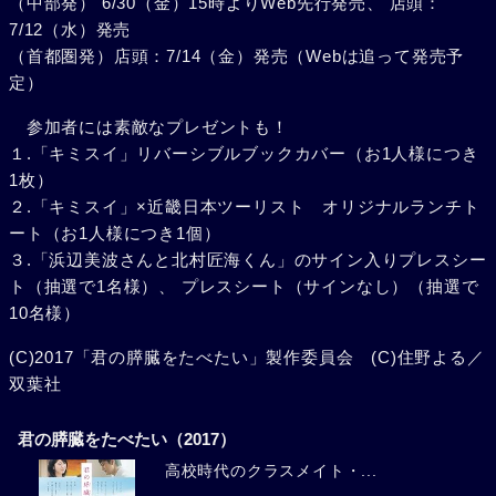
（中部発） 6/30（金）15時よりWeb先行発売、 店頭：
7/12（水）発売
（首都圏発）店頭：7/14（金）発売（Webは追って発売予
定）
参加者には素敵なプレゼントも！
１.「キミスイ」リバーシブルブックカバー（お1人様につき
1枚）
２.「キミスイ」×近畿日本ツーリスト オリジナルランチト
ート（お1人様につき1個）
３.「浜辺美波さんと北村匠海くん」のサイン入りプレスシー
ト（抽選で1名様）、 プレスシート（サインなし）（抽選で
10名様）
(C)2017「君の膵臓をたべたい」製作委員会 (C)住野よる／
双葉社
君の膵臓をたべたい（2017）
高校時代のクラスメイト・...