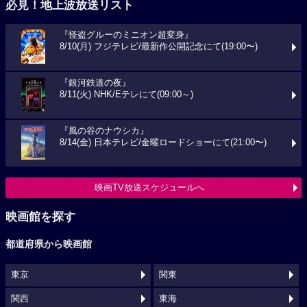
必見！地上波放送リスト
『怪盗グルーのミニオン超変身』
8/10(月) フジテレビ/最新作公開記念にて(19:00〜)
『銀河鉄道の夜』
8/11(火) NHK/Eテレにて(09:00～)
『風の谷のナウシカ』
8/14(金) 日本テレビ/金曜ロードショーにて(21:00〜)
映画TV放送スケジュールへ
映画館を探す
都道府県から映画館
東京
関東
関西
東海