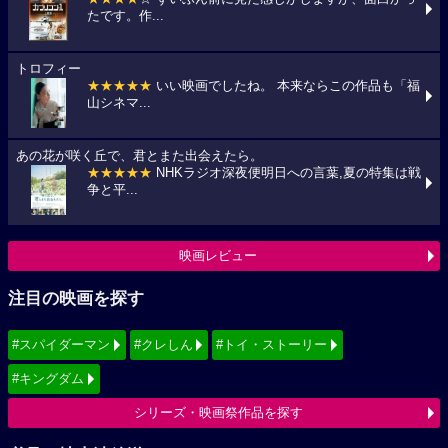
たです。作...
トロフィー
★★★★★
いい映画でしたね。 本来ならこの作品も「福
山シネマ...
あの花が咲く丘で、君とまた出会えたら。
★★★★★
NHKラジオ深夜便明日への言葉,夏の特集は戦
争と平...
映画レビュー
注目の映画を探す
#スパイダーマン
#クレしん
#トイ・ストーリー
#キングダム
シリーズ・映画祭作品を探す