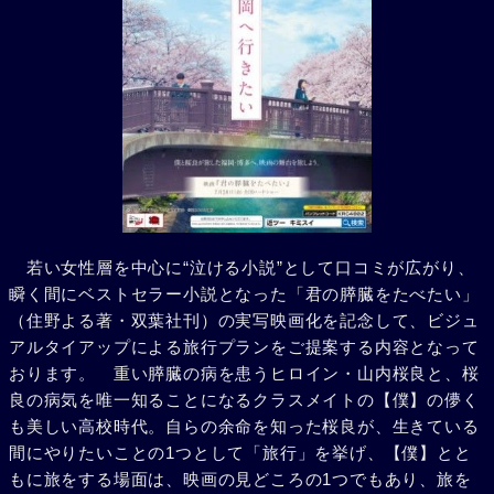
若い女性層を中心に“泣ける小説”として口コミが広がり、
瞬く間にベストセラー小説となった「君の膵臓をたべたい」
（住野よる著・双葉社刊）の実写映画化を記念して、ビジュ
アルタイアップによる旅行プランをご提案する内容となって
おります。 重い膵臓の病を患うヒロイン・山内桜良と、桜
良の病気を唯一知ることになるクラスメイトの【僕】の儚く
も美しい高校時代。自らの余命を知った桜良が、生きている
間にやりたいことの1つとして「旅行」を挙げ、【僕】とと
もに旅をする場面は、映画の見どころの1つでもあり、旅を