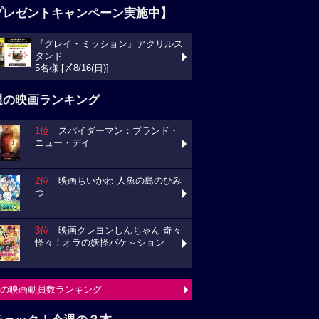
プレゼントキャンペーン実施中】
『グレイ・ミッション』アクリルス
タンド
5名様 [〆8/16(日)]
週の映画ランキング
1位
スパイダーマン：ブランド・
ニュー・デイ
2位
映画ちいかわ 人魚の島のひみ
つ
3位
映画クレヨンしんちゃん 奇々
怪々！オラの妖怪バケ～ション
の映画動員数ランキング