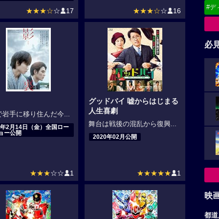
#デ
★★★☆
☆
17
★★★☆
☆
16
必
グッドバイ 嘘からはじまる
人生喜劇
岩手に移り住んだ今...
舞台は戦後の混乱から復興...
20年2月14日（金）全国ロー
ョー公開
2020年02月公開
★★★
☆☆
1
★★★★★
1
映
都道