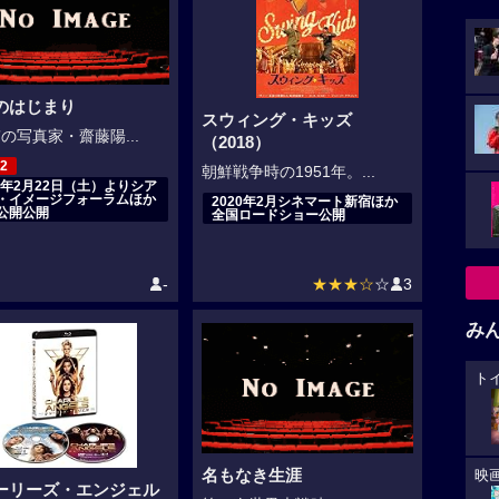
のはじまり
スウィング・キッズ
”の写真家・齋藤陽...
（2018）
2
朝鮮戦争時の1951年。...
20年2月22日（土）よりシア
・イメージフォーラムほか
2020年2月シネマート新宿ほか
公開公開
全国ロードショー公開
-
★★★☆
☆
3
み
ト
名もなき生涯
映
ーリーズ・エンジェル