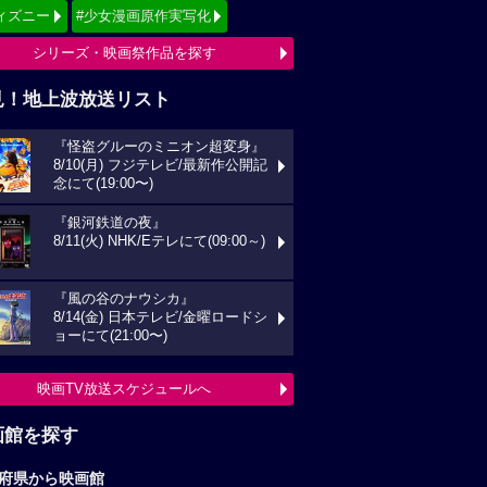
ィズニー
#少女漫画原作実写化
シリーズ・映画祭作品を探す
見！地上波放送リスト
『怪盗グルーのミニオン超変身』
8/10(月) フジテレビ/最新作公開記
念にて(19:00〜)
『銀河鉄道の夜』
8/11(火) NHK/Eテレにて(09:00～)
『風の谷のナウシカ』
8/14(金) 日本テレビ/金曜ロードシ
ョーにて(21:00〜)
映画TV放送スケジュールへ
画館を探す
府県から映画館