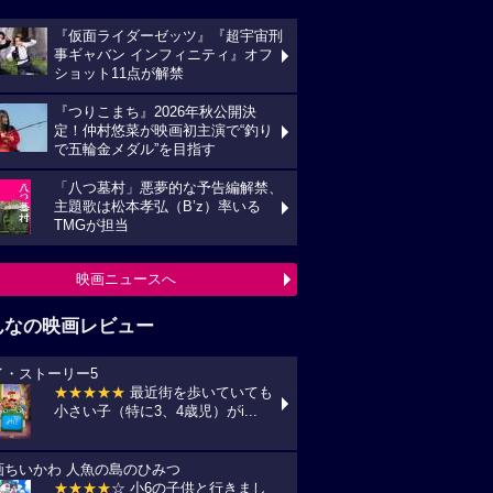
『仮面ライダーゼッツ』『超宇宙刑
事ギャバン インフィニティ』オフ
ショット11点が解禁
『つりこまち』2026年秋公開決
定！仲村悠菜が映画初主演で“釣り
で五輪金メダル”を目指す
「八つ墓村」悪夢的な予告編解禁、
主題歌は松本孝弘（B’z）率いる
TMGが担当
映画ニュースへ
んなの映画レビュー
イ・ストーリー5
★★★★★
最近街を歩いていても
小さい子（特に3、4歳児）がi...
画ちいかわ 人魚の島のひみつ
★★★★
☆ 小6の子供と行きまし