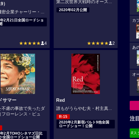
第二次世界大戦時のオース...
19）
2020年02月公開
密企業チャーリー・...
20年2月21日全国ロードショ
カ
開
★★★★★
4
★★★★★
2
あ
オ
ドサマー
Red
を不慮の事故で失ったダ
誰もがうらやむ夫・村主真...
（フローレンス・ピュ
R-15
注
2020年2月新宿バルト9他全国
ロードショー！公開
#ス
20年2月TOHOシネマズ日比
か全国ロードショー公開