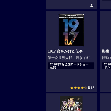
-
1917 命をかけた伝令
影裏
第一次世界大戦。若きイギ...
転勤で
2020年2月全国ロードショー！
20
公開
ドシ
★★★★☆
18