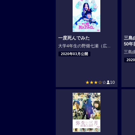
一度死んでみた
三島
50
大学4年生の野畑七瀬（広...
三島由
2020年03月公開
202
★★★☆
☆
10