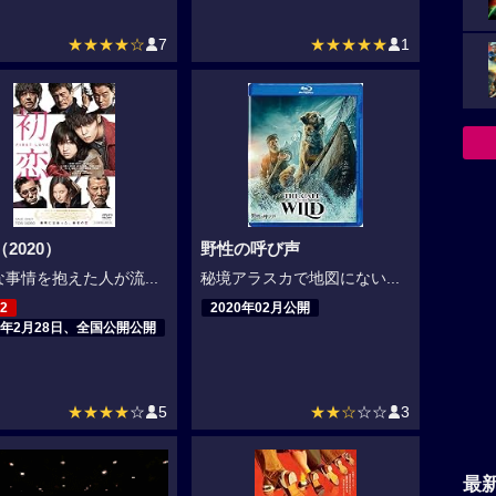
★★★★☆
7
★★★★★
1
2020）
野性の呼び声
事情を抱えた人が流...
秘境アラスカで地図にない...
2
2020年02月公開
20年2月28日、全国公開公開
★★★★
☆
5
★★☆
☆☆
3
最