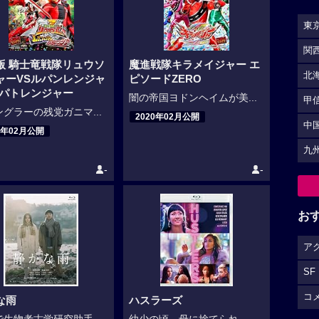
東
関
版 騎士竜戦隊リュウソ
魔進戦隊キラメイジャー エ
北
ャーVSルパンレンジャ
ピソードZERO
Sパトレンジャー
闇の帝国ヨドンヘイムが美...
甲
グラーの残党ガニマ...
2020年02月公開
中
0年02月公開
九
-
-
お
ア
SF
コ
な雨
ハスラーズ