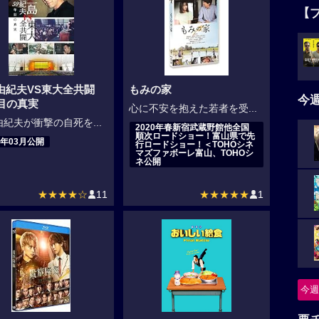
【
由紀夫VS東大全共闘
もみの家
今
年目の真実
心に不安を抱えた若者を受...
紀夫が衝撃の自死を...
2020年春新宿武蔵野館他全国
順次ロードショー！富山県で先
0年03月公開
行ロードショー！＜TOHOシネ
マズファボーレ富山、TOHOシ
ネ公開
★★★★☆
11
★★★★★
1
今週