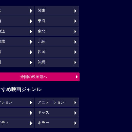
京
関東
西
東海
海道
東北
信越
北陸
国
四国
州
沖縄
全国の映画館へ
すすめ映画ジャンル
クション
アニメーション
キッズ
メディ
ホラー