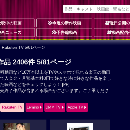
上映中の映画
今週の新作映画
近日公開
映画ニュース
予告編動画
動画配信
 Rakuten TV 5/81ページ
作品 2406件 5/81ページ
料動画など18万本以上をTVやスマホで観れる楽天の動画
で入会金・月額基本料0円で好きな時に好きな作品を楽し
した映画などをチェックしよう！
[PR]
売終了作品が含まれる場合がございます。ご了承くださ
Rakuten TV
Lemino
DMM TV
Apple TV