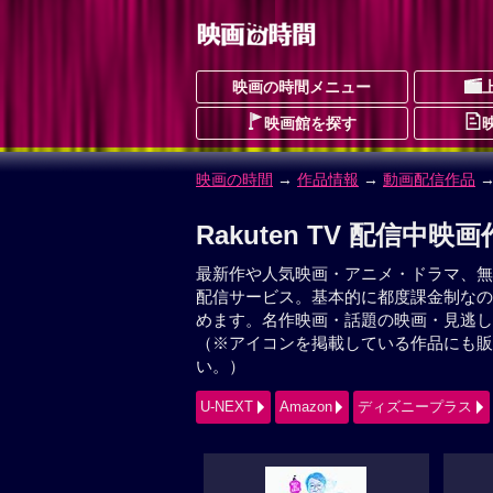
映画の時間メニュー
映画館を探す
映画の時間
→
作品情報
→
動画配信作品
→
Rakuten TV 配信中映画
最新作や人気映画・アニメ・ドラマ、無
配信サービス。基本的に都度課金制なの
めます。名作映画・話題の映画・見逃
（※アイコンを掲載している作品にも販
い。）
U-NEXT
Amazon
ディズニープラス