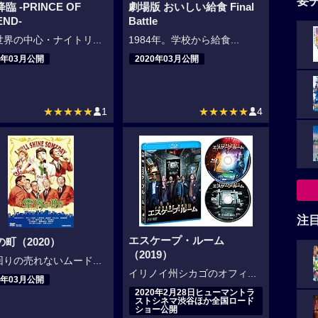
要
臨 -PRINCE OF
劇場版 おいしい給食 Final
END-
Battle
界の中心・ナイトリ...
1984年。学校から給食...
0年03月公開
2020年03月公開
★★★★★
1
★★★★★
4
注
エスケープ・ルーム
町（2020）
（2019）
りの売れないムード...
イリノイ州シカゴのオフィ...
0年03月公開
2020年2月28日ヒューマントラ
ストシネマ渋谷ほか全国ロード
ショー公開