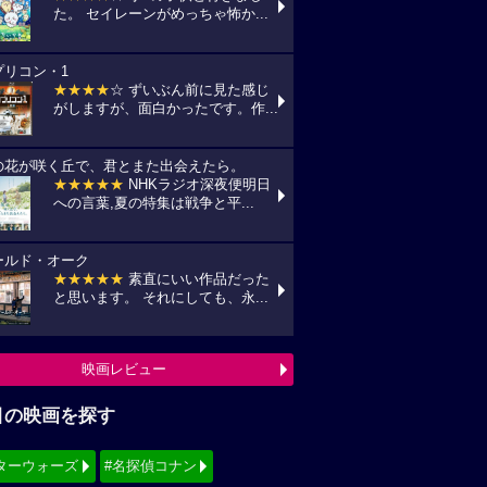
た。 セイレーンがめっちゃ怖か...
プリコン・1
★★★★
☆ ずいぶん前に見た感じ
がしますが、面白かったです。作...
の花が咲く丘で、君とまた出会えたら。
★★★★★
NHKラジオ深夜便明日
への言葉,夏の特集は戦争と平...
ールド・オーク
★★★★★
素直にいい作品だった
と思います。 それにしても、永...
映画レビュー
目の映画を探す
ターウォーズ
#名探偵コナン