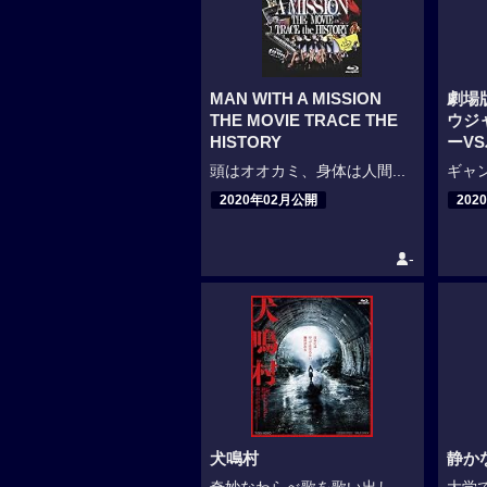
MAN WITH A MISSION
劇場
THE MOVIE TRACE THE
ウジ
HISTORY
ーV
頭はオオカミ、身体は人間...
ギャン
2020年02月公開
202
-
犬鳴村
静か