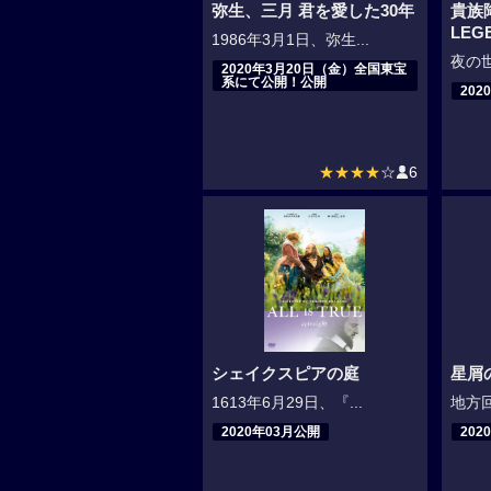
弥生、三月 君を愛した30年
貴族降
LEG
1986年3月1日、弥生...
夜の世
2020年3月20日（金）全国東宝
系にて公開！公開
202
★★★★
☆
6
シェイクスピアの庭
星屑の
1613年6月29日、『...
地方回
2020年03月公開
202