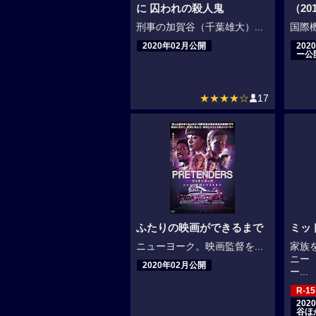
に 囚われの殺人鬼
（20
刑事の加賀谷（千葉雄大）...
国際機
2020年02月公開
20
ー公
★★★★☆
17
ふたりの映画ができるまで
ミッ
ニューヨーク。映画監督を...
家族
ニー
2020年02月公開
ー...
R-15
20
谷ほ