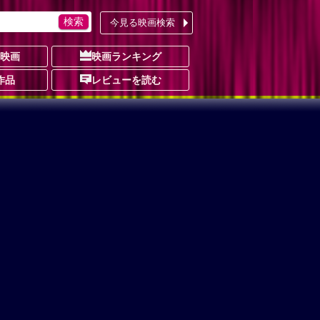
今見る映画検索
の映画
映画ランキング
作品
レビューを読む