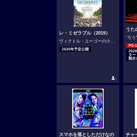
うた
レ・ミゼラブル（2019）
“ろう
ヴィクトル・ユーゴーの小...
PG-1
2020年予定公開
20
ター
順次
-
スマホを落としただけなの
チャ