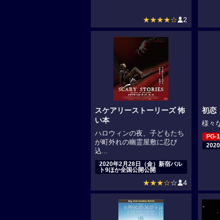
★★★★☆
2
スケアリーストーリーズ 怖
初恋（
い本
様々な
ハロウィンの夜、子どもたち
PG-1
が町外れの幽霊屋敷に忍び
20
込...
2020年2月28日（金）新宿バル
ト9ほか全国公開公開
★★★☆
☆
4