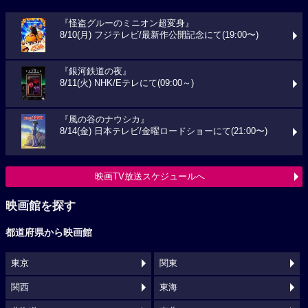
『怪盗グルーのミニオン超変身』
8/10(月) フジテレビ/最新作公開記念にて(19:00〜)
『銀河鉄道の夜』
8/11(火) NHK/Eテレにて(09:00～)
『風の谷のナウシカ』
8/14(金) 日本テレビ/金曜ロードショーにて(21:00〜)
映画TV放送スケジュールへ
映画館を探す
都道府県から映画館
東京
関東
関西
東海