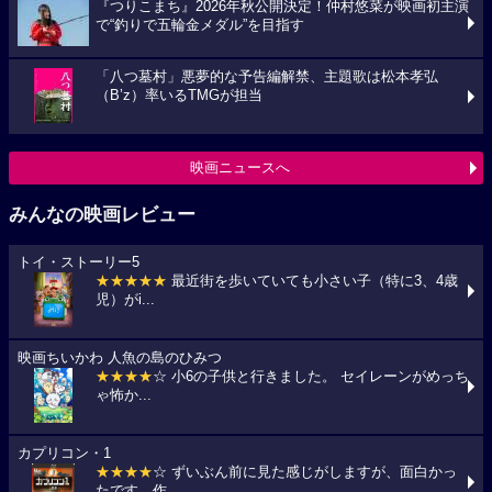
『つりこまち』2026年秋公開決定！仲村悠菜が映画初主演
で“釣りで五輪金メダル”を目指す
「八つ墓村」悪夢的な予告編解禁、主題歌は松本孝弘
（B’z）率いるTMGが担当
映画ニュースへ
みんなの映画レビュー
トイ・ストーリー5
★★★★★
最近街を歩いていても小さい子（特に3、4歳
児）がi...
映画ちいかわ 人魚の島のひみつ
★★★★
☆ 小6の子供と行きました。 セイレーンがめっち
ゃ怖か...
カプリコン・1
★★★★
☆ ずいぶん前に見た感じがしますが、面白かっ
たです。作...