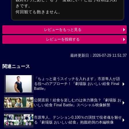
きです。
何回観ても飽きません。
レビューをもっと見る
レビューを投稿する
最終更新日：2026-07-29 11:51:37
関連ニュース
「ちょっと違うスイッチを入れます」市原隼人が語
る役へのアプローチ！『劇場版 おいしい給食 Final
Battle』
公開直前！給食を楽しむのは体力勝負？『劇場版 お
いしい給食 Final Battle』スペシャル映像解禁
市原隼人、テンション0,100％の演技で役者魂を魅せ
る『劇場版 おいしい給食』抱腹絶倒の本編映像