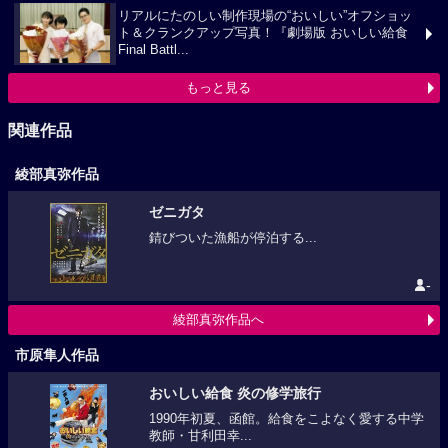
リアルにたのしい制作現場の“おいしい”オフショッ
ト＆クランクアップ写真！『劇場版 おいしい給食
Final Battl...
もっと見る
関連作品
綾部真弥作品
ゼニガタ
錆びついた漁船が停泊する...
-
綾部真弥作品へ
市原隼人作品
おいしい給食 炎の修学旅行
1990年初夏、函館。給食をこよなく愛する中学
教師・甘利田幸...