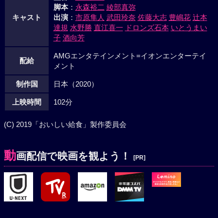
脚本
：
永森裕二
綾部真弥
キャスト
出演
：
市原隼人
武田玲奈
佐藤大志
豊嶋花
辻本
達規
水野勝
直江喜一
ドロンズ石本
いとうまい
子
酒向芳
AMGエンタテインメント=イオンエンターテイ
配給
メント
制作国
日本（2020）
上映時間
102分
(C) 2019「おいしい給食」製作委員会
動
画配信で映画を観よう！
[PR]