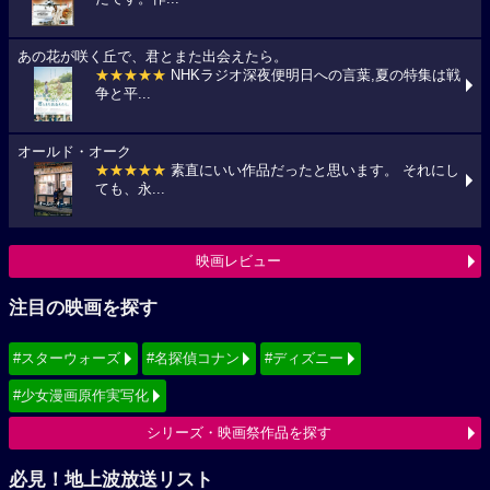
あの花が咲く丘で、君とまた出会えたら。
★★★★★
NHKラジオ深夜便明日への言葉,夏の特集は戦
争と平...
オールド・オーク
★★★★★
素直にいい作品だったと思います。 それにし
ても、永...
映画レビュー
注目の映画を探す
#スターウォーズ
#名探偵コナン
#ディズニー
#少女漫画原作実写化
シリーズ・映画祭作品を探す
必見！地上波放送リスト