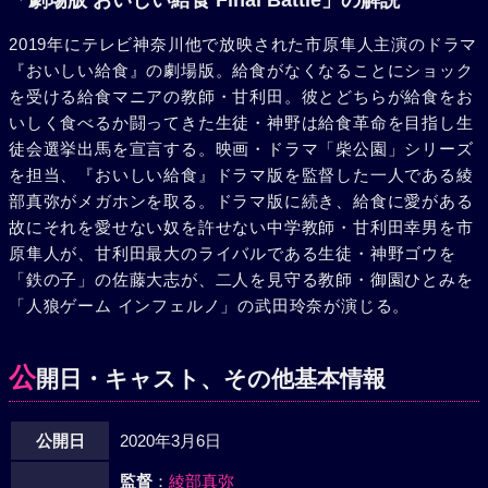
「劇場版 おいしい給食 Final Battle」の解説
2019年にテレビ神奈川他で放映された市原隼人主演のドラマ
『おいしい給食』の劇場版。給食がなくなることにショック
を受ける給食マニアの教師・甘利田。彼とどちらが給食をお
いしく食べるか闘ってきた生徒・神野は給食革命を目指し生
徒会選挙出馬を宣言する。映画・ドラマ「柴公園」シリーズ
を担当、『おいしい給食』ドラマ版を監督した一人である綾
部真弥がメガホンを取る。ドラマ版に続き、給食に愛がある
故にそれを愛せない奴を許せない中学教師・甘利田幸男を市
原隼人が、甘利田最大のライバルである生徒・神野ゴウを
「鉄の子」の佐藤大志が、二人を見守る教師・御園ひとみを
「人狼ゲーム インフェルノ」の武田玲奈が演じる。
公
開日・キャスト、その他基本情報
公開日
2020年3月6日
監督
：
綾部真弥