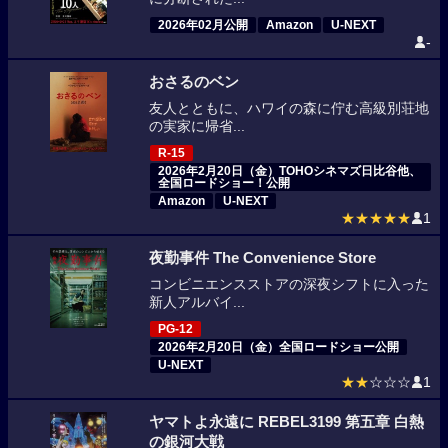
2026年02月公開
Amazon
U-NEXT
-
おさるのベン
友人とともに、ハワイの森に佇む高級別荘地
の実家に帰省...
R-15
2026年2月20日（金）TOHOシネマズ日比谷他、
全国ロードショー！公開
Amazon
U-NEXT
★★★★★
1
夜勤事件 The Convenience Store
コンビニエンスストアの深夜シフトに入った
新人アルバイ...
PG-12
2026年2月20日（金）全国ロードショー公開
U-NEXT
★★
☆☆☆
1
ヤマトよ永遠に REBEL3199 第五章 白熱
の銀河大戦