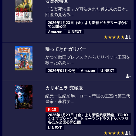
安楽死特区
「安楽死法案」が可決された近未来の日本。
回復の見込み...
2026年1月23日（金）より新宿ピカデリーほかに
て公開公開
Amazon
U-NEXT
★★★★★
1
帰ってきたガリバー
かつて敵国ブレフスクからリリパット王国を
救った名高い...
2026年01月公開
Amazon
U-NEXT
-
カリギュラ 究極版
紀元一世紀前半、ローマ帝国の王室は第二代
皇帝・暴君テ...
R-18
2026年1月23日（金）より新宿武蔵野館、TOHO
シネマズシャンテ、ヒューマントラストシネマ渋
谷ほか全国公開公開
U-NEXT
★★★★★
1