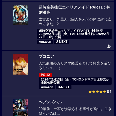
超時空英雄伝エイリアノイド PART1：神
剣激突
太古より、外星人は囚人を人間の体に封じ込
めてきた。2...
超時空英雄伝エイリアノイドPART1:神剣激突
2026年2月13日（金）PART2:終局決戦2026年2月
27日（金）公開
Amazon
U-NEXT
-
ブゴニア
人気絶頂のカリスマ経営者として脚光を浴び
るミシェル（...
PG-12
2026年2月13日（金）TOHOシネマズ日比谷ほか
全国公開公開
Amazon
U-NEXT
★★★★★
1
ヘブンズベル
20年前、一家が惨殺される事件が発生。生き
残ったのは...