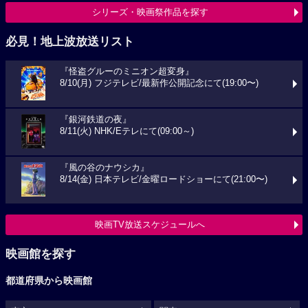
シリーズ・映画祭作品を探す
必見！地上波放送リスト
『怪盗グルーのミニオン超変身』
8/10(月) フジテレビ/最新作公開記念にて(19:00〜)
『銀河鉄道の夜』
8/11(火) NHK/Eテレにて(09:00～)
『風の谷のナウシカ』
8/14(金) 日本テレビ/金曜ロードショーにて(21:00〜)
映画TV放送スケジュールへ
映画館を探す
都道府県から映画館