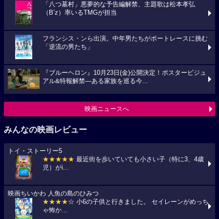
「八つ墓村」悪夢的な予告編解禁、主題歌は松本孝弘
（B’z）率いるTMGが担当
フランシス・ンら出演。中年男たちがボートレースに挑む
「逆流の男たち」
『ブルーヘロン』10月23日(金)公開決定！ポスタービジュ
アル&特報解禁―ある家族を巡る今...
映画ニュースへ
みんなの映画レビュー
トイ・ストーリー5
★★★★★
最近街を歩いていても小さい子（特に3、4歳
児）がi...
映画ちいかわ 人魚の島のひみつ
★★★★
☆ 小6の子供と行きました。 セイレーンがめっち
ゃ怖か...