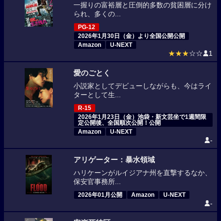
一握りの富裕層と圧倒的多数の貧困層に分け
られ、多くの...
PG-12
2026年1月30日（金）より全国公開公開
Amazon
U-NEXT
★★★
☆☆
1
愛のごとく
小説家としてデビューしながらも、今はライ
ターとして生...
R-15
2026年1月23日（金）池袋・新文芸坐で1週間限
定公開後、全国順次公開！公開
Amazon
U-NEXT
-
アリゲーター：暴水領域
ハリケーンがルイジアナ州を直撃するなか、
保安官事務所...
2026年01月公開
Amazon
U-NEXT
-