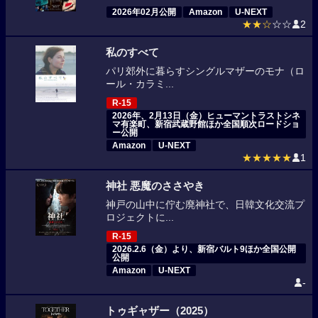
2026年02月公開
Amazon
U-NEXT
★★☆
☆☆
2
私のすべて
パリ郊外に暮らすシングルマザーのモナ（ロ
ール・カラミ...
R-15
2026年、2月13日（金）ヒューマントラストシネ
マ有楽町、新宿武蔵野館ほか全国順次ロードショ
ー公開
Amazon
U-NEXT
★★★★★
1
神社 悪魔のささやき
神戸の山中に佇む廃神社で、日韓文化交流プ
ロジェクトに...
R-15
2026.2.6（金）より、新宿バルト9ほか全国公開
公開
Amazon
U-NEXT
-
トゥギャザー（2025）