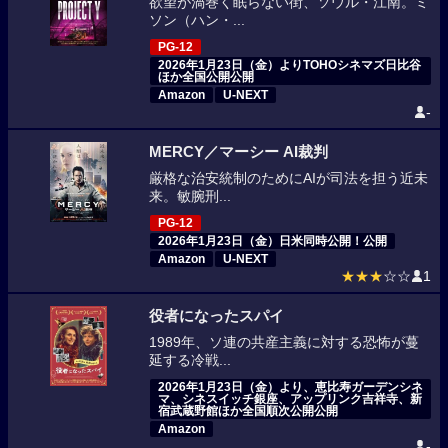
欲望が渦巻く眠らない街、ソウル・江南。ミ
ソン（ハン・...
PG-12
2026年1月23日（金）よりTOHOシネマズ日比谷
ほか全国公開公開
Amazon
U-NEXT
-
MERCY／マーシー AI裁判
厳格な治安統制のためにAIが司法を担う近未
来。敏腕刑...
PG-12
2026年1月23日（金）日米同時公開！公開
Amazon
U-NEXT
★★★
☆☆
1
役者になったスパイ
1989年、ソ連の共産主義に対する恐怖が蔓
延する冷戦...
2026年1月23日（金）より、恵比寿ガーデンシネ
マ、シネスイッチ銀座、アップリンク吉祥寺、新
宿武蔵野館ほか全国順次公開公開
Amazon
-