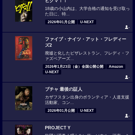
ヒグマ！！
18歳の小山内は、大学合格の通知を受け取っ
た日に、特...
2026年01月公開
U-NEXT
-
ファイブ・ナイツ・アット・フレディー
ズ2
廃墟と化したピザレストラン、フレディ・フ
ァズベアーズ...
2026年1月23日（金）全国公開公開
Amazon
U-NEXT
-
ブチャ 最後の証人
カザフスタン出身のボランティア・人道支援
活動家、コン...
2026年01月公開
U-NEXT
-
PROJECT Y