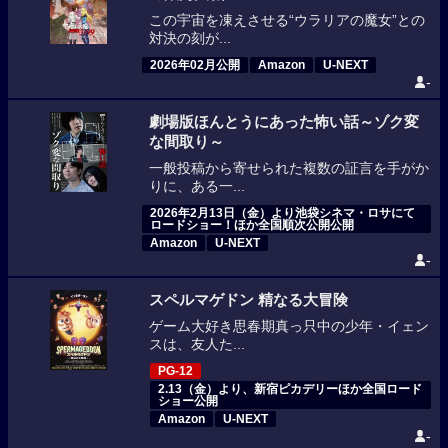
この宇宙を凍えさせる“ウラリアの魔女”との
対決の刻が...
2026年02月公開
Amazon
U-NEXT
-
劇場版ほんとうにあった怖い話～ゾク変
な間取り～
一般投稿から寄せられた複数の証言を手がか
りに、ある一...
2026年2月13日（金）より池袋シネマ・ロサにて
ロードショー！ほか全国順次公開公開
Amazon
U-NEXT
-
スペルマゲドン 精なる大冒険
ゲーム大好き思春期真っ只中の少年・イェン
スは、友人た...
PG-12
2.13（金）より、新宿ピカデリーほか全国ロード
ショー公開
Amazon
U-NEXT
-