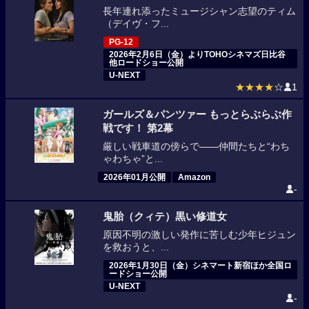
長年連れ添ったミュージシャン志望のティム
（デイヴ・フ...
PG-12
2026年2月6日（金）よりTOHOシネマズ日比谷
他ロードショー公開
U-NEXT
★★★★
☆
1
ガールズ＆パンツァー もっとらぶらぶ作
戦です！ 第2幕
厳しい戦車道の傍らで――仲間たちと“わち
ゃわちゃ”と...
2026年01月公開
Amazon
-
鬼胎（クィテ）黒い修道女
原因不明の激しい発作に苦しむ少年ヒジュン
を救おうと、...
2026年1月30日（金）シネマート新宿ほか全国ロ
ードショー公開
U-NEXT
-