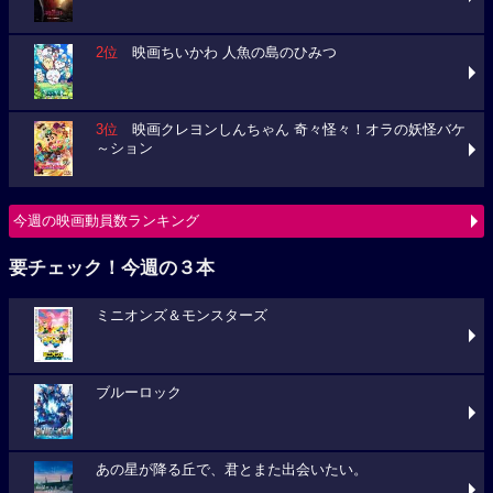
2位
映画ちいかわ 人魚の島のひみつ
3位
映画クレヨンしんちゃん 奇々怪々！オラの妖怪バケ
～ション
今週の映画動員数ランキング
要チェック！今週の３本
ミニオンズ＆モンスターズ
ブルーロック
あの星が降る丘で、君とまた出会いたい。