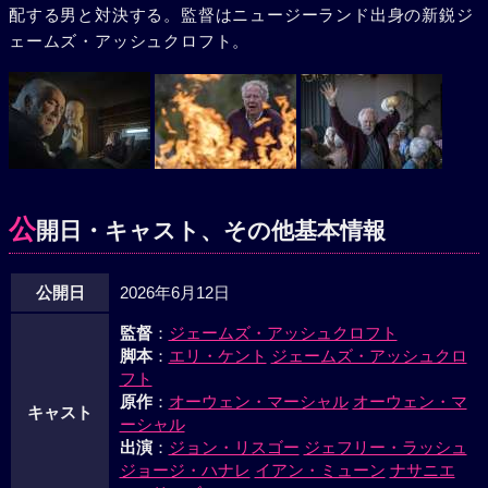
配する男と対決する。監督はニュージーランド出身の新鋭ジ
ェームズ・アッシュクロフト。
公
開日・キャスト、その他基本情報
公開日
2026年6月12日
監督
：
ジェームズ・アッシュクロフト
脚本
：
エリ・ケント
ジェームズ・アッシュクロ
フト
原作
：
オーウェン・マーシャル
オーウェン・マ
キャスト
ーシャル
出演
：
ジョン・リスゴー
ジェフリー・ラッシュ
ジョージ・ハナレ
イアン・ミューン
ナサニエ