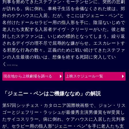
判事を努めてきたステファン・モーテンセンに、突然の悲劇
が訪れる。病に倒れ、車椅子生活を余儀なくされた彼は、郊
外のケアハウスに入居。だが、そこには“ジェニー・ペン”と
名付けたドールセラピー用の指人形を手に、陰湿ないじめで
老人たち支配する入居者デイヴ・クリーリーがいた。彼と敵
対したステファンは、いじめの標的となってしまう。繰り返
されるデイヴの理不尽で屈辱的な嫌がらせ。エスカレートす
る邪悪な行為の数々。正義のために戦い続けてきたステファ
ンの人生最後の戦いは、想像を絶する死闘に突入してい
く……。
現在地から上映劇場を調べる
上映スケジュール一覧
「ジェニー・ペンはご機嫌ななめ」の解説
第57回シッチェス・カタロニア国際映画祭で、ジョン・リス
ゴーとジェフリー・ラッシュが最優秀主演男優賞をW受賞し
たサイコスリラー。病に倒れ、ケアハウスに入居した元判事
が、セラピー用の指人形“ジェニー・ペン”を手に老人たち支