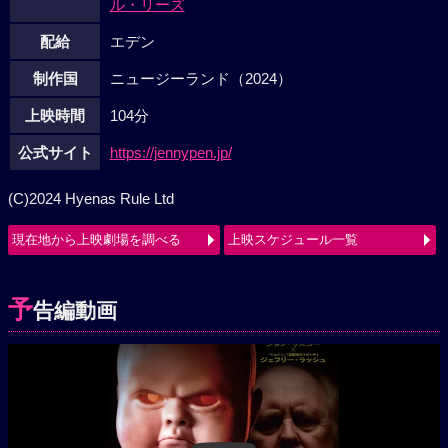
ル・リーズ
配給
エデン
制作国
ニュージーランド（2024）
上映時間
104分
公式サイト
https://jennypen.jp/
(C)2024 Hyenas Rule Ltd
現在地から上映劇場を調べる
上映スケジュール一覧
予
告編動画