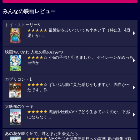
みんなの映画レビュー
トイ・ストーリー5
★★★★★
最近街を歩いていても小さい子（特に3、4歳
児）がi...
映画ちいかわ 人魚の島のひみつ
★★★★
☆ 小6の子供と行きました。 セイレーンがめっち
ゃ怖か...
カプリコン・1
★★★★
☆ ずいぶん前に見た感じがしますが、面白かっ
たです。作...
大統領のケーキ
★★★★★
戦禍や圧政の中でどう生きていくのか、下劣
にならなく...
あの花が咲く丘で、君とまた出会えたら。
★★★★★
NHKラジオ深夜便明日への言葉,夏の特集は戦