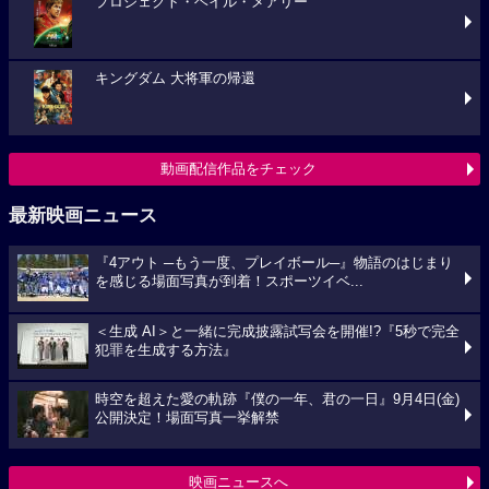
プロジェクト・ヘイル・メアリー
キングダム 大将軍の帰還
動画配信作品をチェック
最新映画ニュース
『4アウト ─もう一度、プレイボール─』物語のはじまり
を感じる場面写真が到着！スポーツイベ...
＜生成 AI＞と一緒に完成披露試写会を開催!?『5秒で完全
犯罪を生成する方法』
時空を超えた愛の軌跡『僕の一年、君の一日』9月4日(金)
公開決定！場面写真一挙解禁
映画ニュースへ