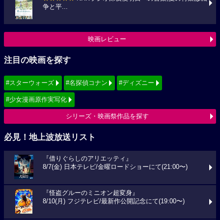
争と平...
映画レビュー
注目の映画を探す
#スターウォーズ
#名探偵コナン
#ディズニー
#少女漫画原作実写化
シリーズ・映画祭作品を探す
必見！地上波放送リスト
『借りぐらしのアリエッティ』
8/7(金) 日本テレビ/金曜ロードショーにて(21:00〜)
『怪盗グルーのミニオン超変身』
8/10(月) フジテレビ/最新作公開記念にて(19:00〜)