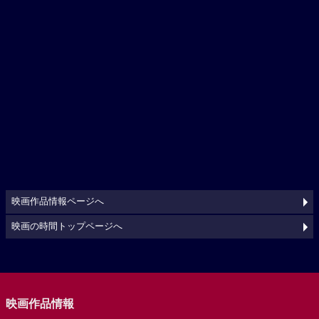
映画作品情報ページへ
映画の時間トップページへ
映画作品情報