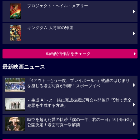
プロジェクト・ヘイル・メアリー
キングダム 大将軍の帰還
動画配信作品をチェック
最新映画ニュース
『4アウト ─もう一度、プレイボール─』物語のはじまり
を感じる場面写真が到着！スポーツイベ...
＜生成 AI＞と一緒に完成披露試写会を開催!?『5秒で完全
犯罪を生成する方法』
時空を超えた愛の軌跡『僕の一年、君の一日』9月4日(金)
公開決定！場面写真一挙解禁