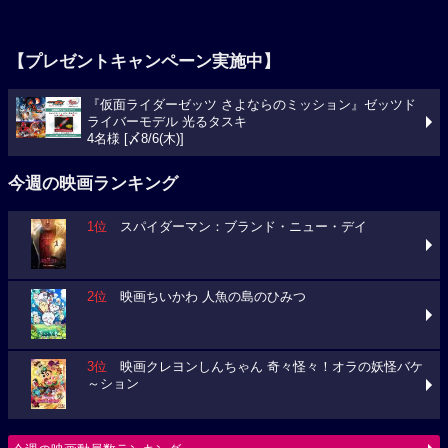
【プレゼントキャンペーン実施中】
『仮面ライダーゼッツ さよならのミッション』ゼッツド
ライバーモデル 光るタスキ
4名様 [〆8/6(木)]
今週の映画ランキング
1位
スパイダーマン：ブランド・ニュー・デイ
2位
映画ちいかわ 人魚の島のひみつ
3位
映画クレヨンしんちゃん 奇々怪々！オラの妖怪バケ
～ション