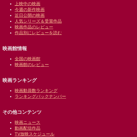
上映中の映画
今週の新作映画
近日公開の映画
人気シリーズ＆受賞作品
映画作品のレビュー
作品別にレビューを読む
映画館情報
全国の映画館
映画館のレビュー
映画ランキング
映画動員数ランキング
ランキングバックナンバー
その他コンテンツ
映画ニュース
動画配信作品
TV放映スケジュール