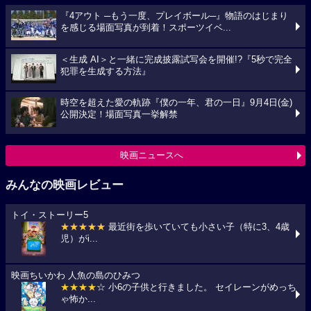
『4アウト ─もう一度、プレイボール─』物語のはじまり
を感じる場面写真が到着！スポーツイベ...
＜生成 AI＞と一緒に完成披露試写会を開催!?『5秒で完全
犯罪を生成する方法』
時空を超えた愛の軌跡『僕の一年、君の一日』9月4日(金)
公開決定！場面写真一挙解禁
映画ニュースへ
みんなの映画レビュー
トイ・ストーリー5
★★★★★
最近街を歩いていても小さい子（特に3、4歳
児）がi...
映画ちいかわ 人魚の島のひみつ
★★★★
☆ 小6の子供と行きました。 セイレーンがめっち
ゃ怖か...