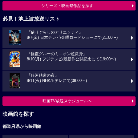
シリーズ・映画祭作品を探す
必見！地上波放送リスト
『借りぐらしのアリエッティ』
8/7(金) 日本テレビ/金曜ロードショーにて(21:00〜)
『怪盗グルーのミニオン超変身』
8/10(月) フジテレビ/最新作公開記念にて(19:00〜)
『銀河鉄道の夜』
8/11(火) NHK/Eテレにて(09:00～)
映画TV放送スケジュールへ
映画館を探す
都道府県から映画館